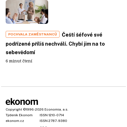
Čeští šéfové své
POCHVALA ZAMĚSTNANCŮ
podřízené příliš nechválí. Chybí jim na to
sebevědomí
6 minut čtení
Copyright
©1996-2026
Economia, a.s.
Týdeník Ekonom
ISSN 1210-0714
ekonom.cz
ISSN 2787-9380