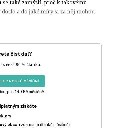
u se také zamýšlí, proč k takovému
 došlo a do jaké míry si za něj mohou
ete číst dál?
vás čeká 90 % článku.
IT ZA 39 KČ MĚSÍČNĚ
íce, pak 149 Kč měsíčně
dplatným získáte
eklam
iový obsah
zdarma (5 článků měsíčně)