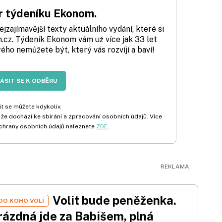
 týdeníku Ekonom.
zajímavější texty aktuálního vydání, které si
cz. Týdeník Ekonom vám už více jak 33 let
rého nemůžete být, který vás rozvíjí a baví!
LÁSIT SE K ODBĚRU
t se můžete kdykoliv.
 že dochází ke sbírání a zpracování osobních údajů. Více
chrany osobních údajů naleznete
ZDE
.
Volit bude peněženka.
DO KOHO VOLÍ
rázdná jde za Babišem, plná