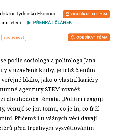
redaktor týdeníku Ekonom
ODEBÍRAT AUTORA
8 min. čtení
PŘEHRÁT ČLÁNEK
společnost
ODEBÍRAT TÉMA
 se podle sociologa a politologa Jana
ly v uzavřené kluby, jejichž členům
 veřejné blaho, jako o vlastní kariéry.
zkumné agentury STEM rovněž
izí dlouhodobá témata. „Politici reagují
 věnují se jen tomu, co je in, co frčí
“ míní. Přičemž i u vážných věcí dávají
térů před trpělivým vysvětlováním