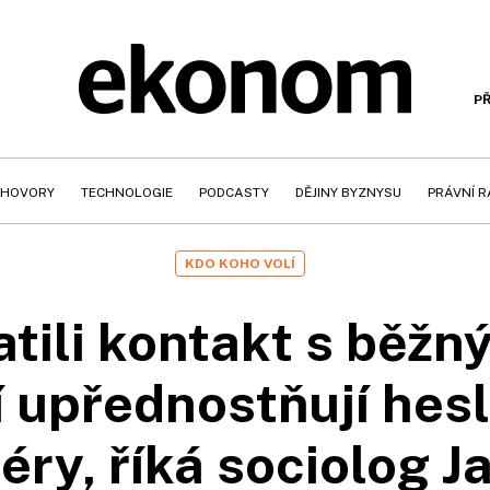
PŘ
HOVORY
TECHNOLOGIE
PODCASTY
DĚJINY BYZNYSU
PRÁVNÍ 
KDO KOHO VOLÍ
ratili kontakt s běž
jí upřednostňují hes
ry, říká sociolog J