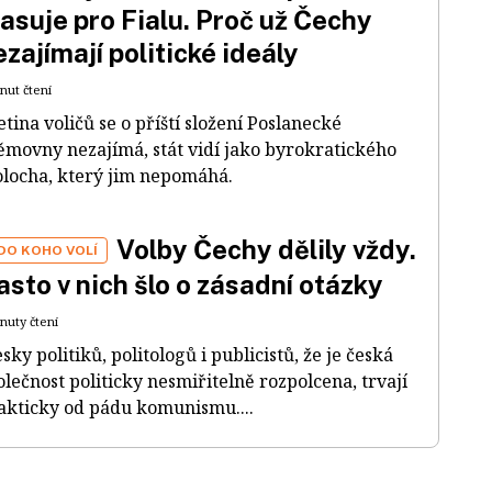
lasuje pro Fialu. Proč už Čechy
ezajímají politické ideály
nut čtení
etina voličů se o příští složení Poslanecké
ěmovny nezajímá, stát vidí jako byrokratického
locha, který jim nepomáhá.
Volby Čechy dělily vždy.
DO KOHO VOLÍ
asto v nich šlo o zásadní otázky
inuty čtení
esky politiků, politologů i publicistů, že je česká
olečnost politicky nesmiřitelně rozpolcena, trvají
akticky od pádu komunismu....