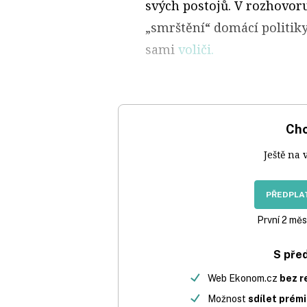
svých postojů. V rozhovor
„smrštění“ domácí politiky
sami
voliči.
Chc
Ještě na 
PŘEDPLAT
První 2 měs
S pře
Web Ekonom.cz
bez r
Možnost
sdílet prém