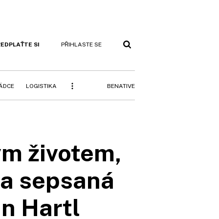
EDPLAŤTE SI
PŘIHLASTE SE
BENATIVE
RÁDCE
LOGISTIKA
ným životem,
la sepsaná
an Hartl