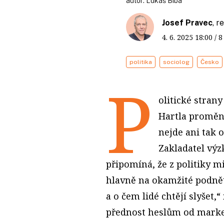
autor:
Lukáš Bíba
Josef Pravec
, 
4. 6. 2025
18:00
/ 
politika
sociolog
Česko
P
olitické strany
Hartla proměni
nejde ani tak o
Zakladatel vý
připomíná, že z politiky m
hlavně na okamžité podněty,
a o čem lidé chtějí slyšet,
přednost heslům od marke