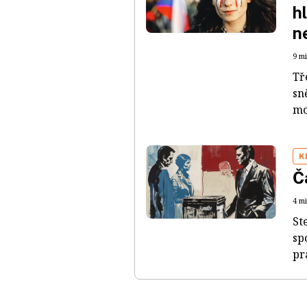
h
n
9 mi
Tř
sn
mo
K
Č
4 m
St
sp
pr