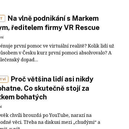
Na vlně podnikání s Markem
ST
m, ředitelem firmy VR Rescue
ení
rénuje první pomoc ve virtuální realitě? Kolik lidí už
působem v Česku kurz první pomoci absolvovalo? A
olečenský dopad...
Proč většina lidí asi nikdy
TVÍ
hatne. Co skutečně stojí za
tkem bohatých
ní
ověk chvíli brouzdá po YouTube, narazí na
odné věci. Třeba na diskusi mezi „chudými“ a
i“, v níž...