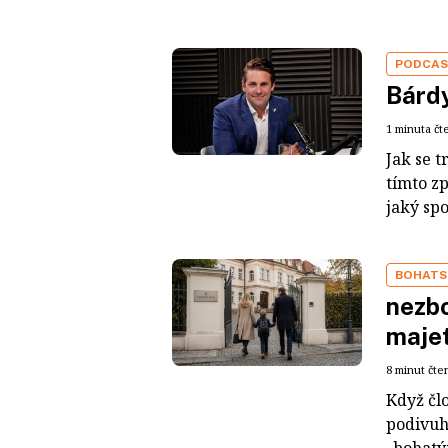
PODCA
Bárdy
1 minuta čt
Jak se t
tímto z
jaký sp
BOHATS
nezbo
maje
8 minut čte
Když čl
podivuh
„bohatým