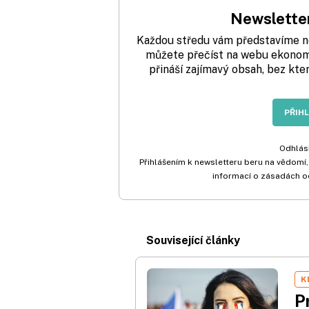
Newsletter
Každou středu vám představíme nej
můžete přečíst na webu ekonom.
přináší zajímavý obsah, bez kte
PŘIH
Odhlási
Přihlášením k newsletteru beru na vědomí,
informací o zásadách o
Související články
K
P