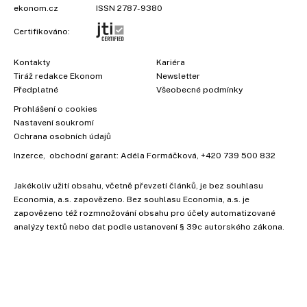
ekonom.cz
ISSN 2787-9380
Certifikováno:
Kontakty
Kariéra
Tiráž redakce Ekonom
Newsletter
Předplatné
Všeobecné podmínky
Prohlášení o cookies
Nastavení soukromí
Ochrana osobních údajů
Inzerce
, obchodní garant:
Adéla Formáčková
,
+420 739 500 832
Jakékoliv užití obsahu, včetně převzetí článků, je bez souhlasu
Economia, a.s. zapovězeno. Bez souhlasu Economia, a.s. je
zapovězeno též rozmnožování obsahu pro účely automatizované
analýzy textů nebo dat podle ustanovení § 39c autorského zákona.