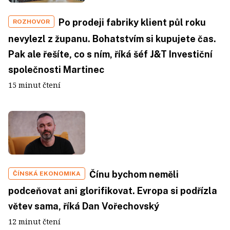
Po prodeji fabriky klient půl roku
ROZHOVOR
nevylezl z županu. Bohatstvím si kupujete čas.
Pak ale řešíte, co s ním, říká šéf J&T Investiční
společnosti Martinec
15 minut čtení
Čínu bychom neměli
ČÍNSKÁ EKONOMIKA
podceňovat ani glorifikovat. Evropa si podřízla
větev sama, říká Dan Vořechovský
12 minut čtení