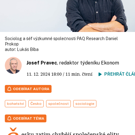
Sociolog a šéf výzkumné společnosti PAQ Research Daniel
Prokop
autor:
Lukáš Bíba
Josef Pravec
, redaktor týdeníku Ekonom
11. 12. 2024
18:00
/ 11 min. čtení
PŘEHRÁT ČLÁ
ODEBÍRAT AUTORA
bohatství
Česko
společnost
sociologie
ODEBÍRAT TÉMA
esku zatím chybějí společenské elity