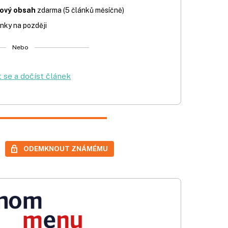
iový obsah
zdarma (5 článků měsíčně)
nky na později
Nebo
t se a dočíst článek
ODEMKNOUT ZNÁMÉMU