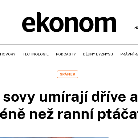
PŘ
HOVORY
TECHNOLOGIE
PODCASTY
DĚJINY BYZNYSU
PRÁVNÍ 
SPÁNEK
 sovy umírají dříve a
éně než ranní ptáča