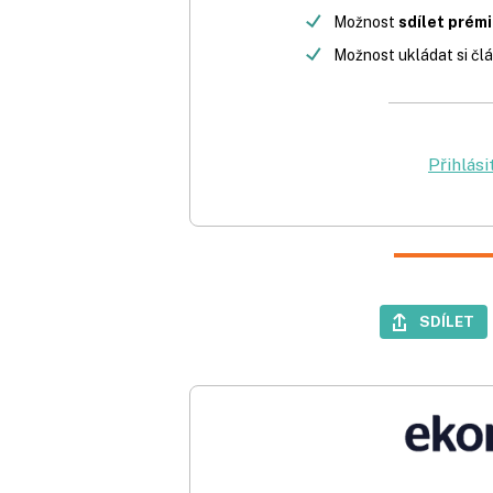
Možnost
sdílet prém
Možnost ukládat si člá
Přihlási
SDÍLET