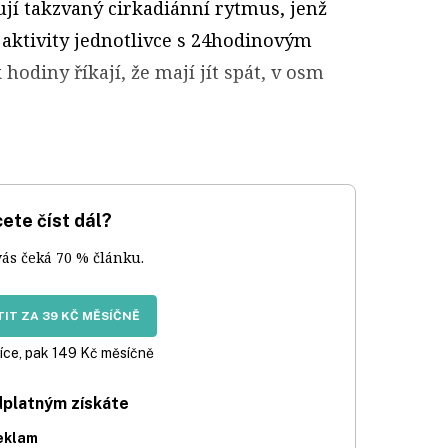
ují takzvaný cirkadiánní rytmus, jenž
 aktivity jednotlivce s 24hodinovým
odiny říkají, že mají jít spát, v osm
ete číst dál?
vás čeká 70 % článku.
IT ZA 39 KČ MĚSÍČNĚ
íce, pak 149 Kč měsíčně
dplatným získáte
eklam