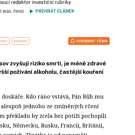
doucí redaktor investiční rubriky
 6 min. čtení
PŘEHRÁT ČLÁNEK
smrt
kouření
ODEBÍRAT TÉMA
sov zvyšují riziko smrti, je méně zdravé
yšší požívání alkoholu, častější kouření
l doskáče. Kdo ráno vstává, Pán Bůh mu
 alespoň jednoho ze zmíněných rčení
ém překladu by zcela bez potíží pochopili
lsku, Německu, Rusku, Francii, Británii,
ích zemích. Zkrátka je od nepaměti