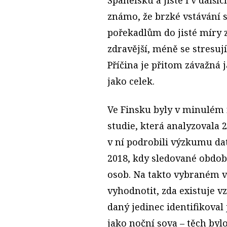
známo, že brzké vstávání 
pořekadlům do jisté míry z
zdravější, méně se stresuj
Příčina je přitom závažná 
jako celek.
Ve Finsku byly v minulém 
studie, která analyzovala 
v ní podrobili výzkumu data
2018, kdy sledované obdob
osob. Na takto vybraném v
vyhodnotit, zda existuje v
daný jedinec identifikoval
jako noční sova – těch byl