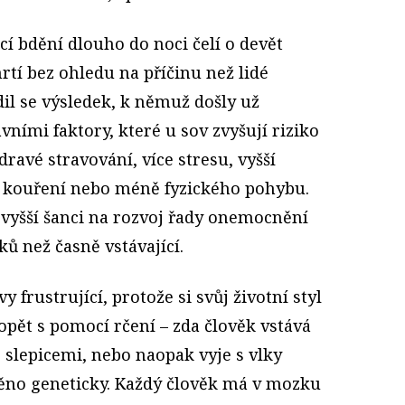
cí bdění dlouho do noci čelí o devět
tí bez ohledu na příčinu než lidé
dil se výsledek, k němuž došly už
avními faktory, které u sov zvyšují riziko
ravé stravování, více stresu, vyšší
ší kouření nebo méně fyzického pohybu.
í vyšší šanci na rozvoj řady onemocnění
ků než časně vstávající.
vy frustrující, protože si svůj životní styl
opět s pomocí rčení – zda člověk vstává
 slepicemi, nebo naopak vyje s vlky
ěno geneticky. Každý člověk má v mozku