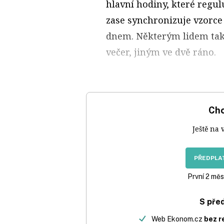
hlavní hodiny, které regul
zase synchronizuje vzorce
dnem. Některým lidem tak h
večer, jiným ve dvě ráno.
Chc
Ještě na 
PŘEDPLAT
První 2 měs
S pře
Web Ekonom.cz
bez r