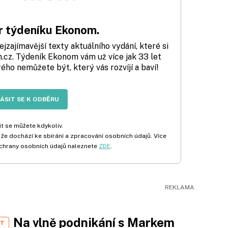
 týdeníku Ekonom.
zajímavější texty aktuálního vydání, které si
cz. Týdeník Ekonom vám už více jak 33 let
rého nemůžete být, který vás rozvíjí a baví!
LÁSIT SE K ODBĚRU
t se můžete kdykoliv.
 že dochází ke sbírání a zpracování osobních údajů. Více
chrany osobních údajů naleznete
ZDE
.
Na vlně podnikání s Markem
ST