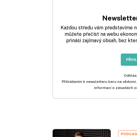
Newsletter
Každou středu vám představíme nej
můžete přečíst na webu ekonom.
přináší zajímavý obsah, bez kte
PŘIH
Odhlási
Přihlášením k newsletteru beru na vědomí,
informací o zásadách o
PODCA