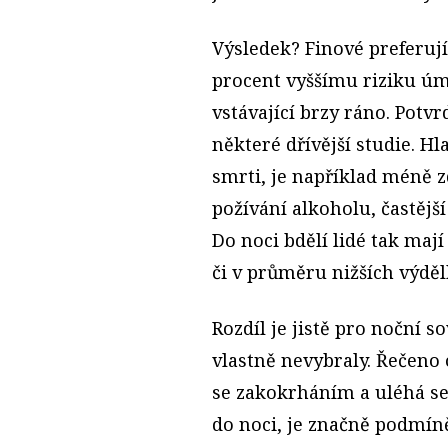
Výsledek? Finové preferují
procent vyššímu riziku úmr
vstávající brzy ráno. Potvr
některé dřívější studie. Hl
smrti, je například méně zd
požívání alkoholu, častěj
Do noci bdělí lidé tak maj
či v průměru nižších výděl
Rozdíl je jistě pro noční so
vlastně nevybraly. Řečeno 
se zakokrháním a uléhá se
do noci, je značně podmín