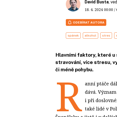
David Busta
, ve
18. 4. 2024
00:00
/
ODEBÍRAT AUTORA
spánek
alkohol
stres
Hlavními faktory, které u 
stravování, více stresu, v
či méně pohybu.
R
anní ptáče dá
dává. Význam
i při doslovn
také lidé v Po
Španělsku a jistě i v dalš