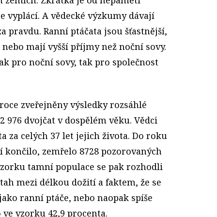
se vyplácí. A vědecké výzkumy dávají
a pravdu. Ranní ptáčata jsou šťastnější,
í nebo mají vyšší příjmy než noční sovy.
jak pro noční sovy, tak pro společnost
roce zveřejněny výsledky rozsáhlé
22 976 dvojčat v dospělém věku. Vědci
 za celých 37 let jejich života. Do roku
í končilo, zemřelo 8728 pozorovaných
zorku tamní populace se pak rozhodli
ztah mezi délkou dožití a faktem, že se
 jako ranní ptáče, nebo naopak spíše
o ve vzorku 42,9 procenta.