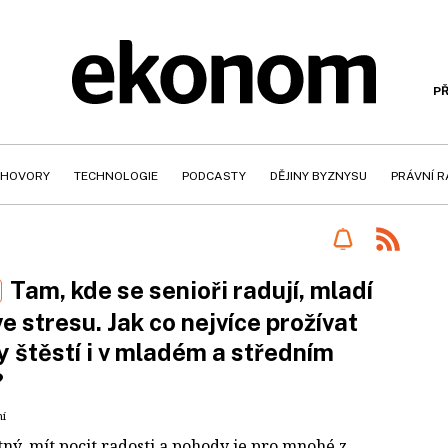
PŘ
HOVORY
TECHNOLOGIE
PODCASTY
DĚJINY BYZNYSU
PRÁVNÍ 
Tam, kde se senioři radují, mladí
ve stresu. Jak co nejvíce prožívat
y štěstí i v mladém a středním
?
ní
tný, mít pocit radosti a pohody je pro mnohé z