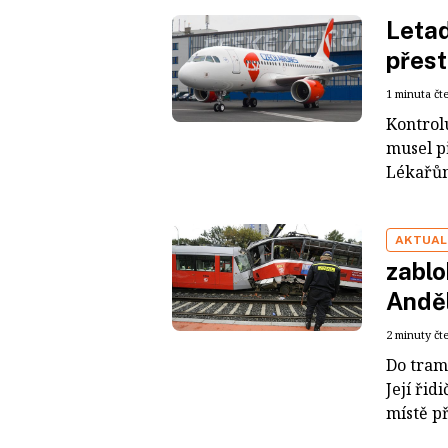
Letad
přest
1 minuta čt
Kontrol
musel př
Lékařům
AKTUAL
zablo
Andě
2 minuty čt
Do tramv
Její ři
místě př