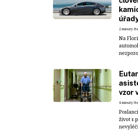
člově
kamio
úřad
2 minuty čt
Na Flor
automobi
nezpozor
Eutan
asist
vzor 
4 minuty čt
Poslanci
život s 
nevyléči