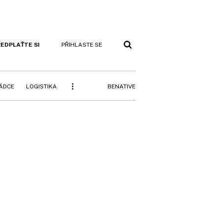
EDPLAŤTE SI
PŘIHLASTE SE
BENATIVE
RÁDCE
LOGISTIKA