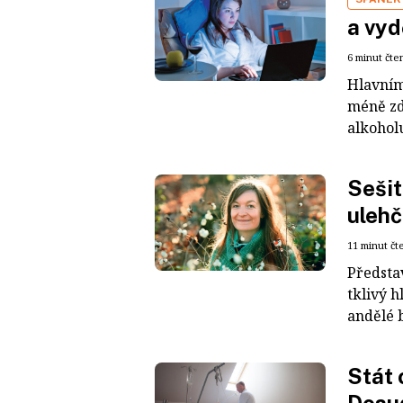
a vyd
6 minut čte
Hlavními
méně zdr
alkoholu
Sešit
ulehč
11 minut čt
Představ
tklivý h
andělé b
Stát 