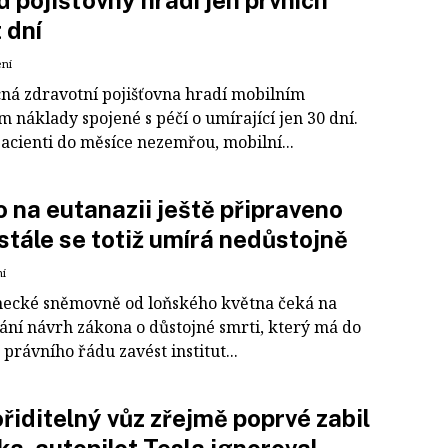
 pojišťovny hradí jen prvních
t dní
ení
ná zdravotní pojišťovna hradí mobilním
 náklady spojené s péčí o umírající jen 30 dní.
acienti do měsíce nezemřou, mobilní...
 na eutanazii ještě připraveno
 stále se totiž umírá nedůstojně
ní
necké sněmovně od loňského května čeká na
ání návrh zákona o důstojné smrti, který má do
právního řádu zavést institut...
iditelný vůz zřejmě poprvé zabil