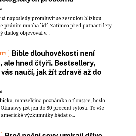
ní
 si naposledy promluvit se zesnulou blízkou
je přáním mnoha lidí. Zatímco před patnácti lety
ý dialog objevoval v...
Bible dlouhověkosti není
ITY
, ale hned čtyři. Bestsellery,
 vás naučí, jak žít zdravě až do
ní
bička, manželčina poznámka o tloušťce, heslo
 Okinawy jíst jen do 80 procent sytosti. To vše
 americké výzkumníky bádat o...
Proč noční sovy umírají dříve