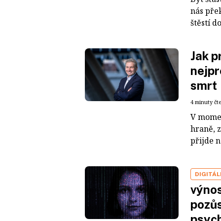
nás pře
štěstí d
Jak p
nejpr
smrt
4 minuty čt
V moment
hraně, 
přijde n
DIGITÁ
výno
pozůs
psyc