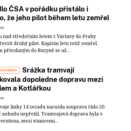
lo ČSA v pořádku přistálo i
o, že jeho pilot během letu zemřel
ení
u nad středečním letem z Varšavy do Prahy
evzít druhý pilot. Kapitán letu totiž zemřel.
 přivolaným do Ruzyně se už...
Srážka tramvají
IZOVÁNO
kovala dopoledne dopravu mezi
lem a Kotlářkou
ení
aje linky 14 zezadu narazila souprava číslo 20.
dič nehodu nepřežil. Tramvajová doprava byla v
erušena, mezi stanicemi...