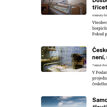
Dosud
třice
4 minuty čt
Všeobec
hospicům
Pokud p
Česko
není,
7 minut čte
V Posla
projedn
českého 
Samoř