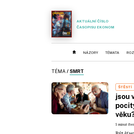
AKTUÁLNÍ ČÍSLO
ČASOPISU EKONOM
NÁZORY
TÉMATA
ROZ
TÉMA
/
SMRT
ŠTĚSTÍ
jsou 
pocit
věku
5 minut čte
Být šťas