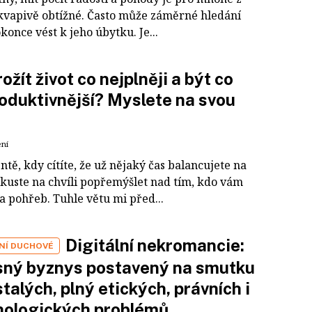
kvapivě obtížné. Často může záměrné hledání
okonce vést k jeho úbytku. Je...
rožít život co nejplněji a být co
oduktivnější? Myslete na svou
ení
ě, kdy cítíte, že už nějaký čas balancujete na
zkuste na chvíli popřemýšlet nad tím, kdo vám
a pohřeb. Tuhle větu mi před...
Digitální nekromancie:
LNÍ DUCHOVÉ
sný byznys postavený na smutku
talých, plný etických, právních i
hologických problémů