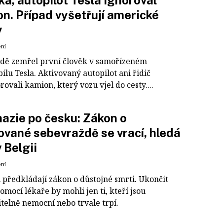
ka, autopilot Tesla ignoroval
n. Případ vyšetřují americké
y
ení
idě zemřel první člověk v samořízeném
lu Tesla. Aktivovaný autopilot ani řidič
ovali kamion, který vozu vjel do cesty....
azie po česku: Zákon o
ované sebevraždě se vrací, hledá
v Belgii
ení
 předkládají zákon o důstojné smrti. Ukončit
pomocí lékaře by mohli jen ti, kteří jsou
telně nemocní nebo trvale trpí.