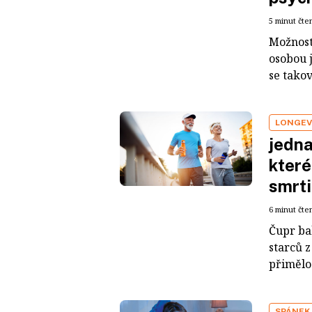
5 minut čte
Možnost
osobou 
se takov
LONGEV
jedna
které
smrti
6 minut čte
Čupr ba
starců z
přimělo
SPÁNEK