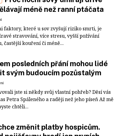
ělávají méně než ranní ptáčata
ní
 faktory, které u sov zvyšují riziko smrti, je
avé stravování, více stresu, vyšší požívání
, častější kouření či méně...
em posledních přání mohou lidé
it svým budoucím pozůstalým
ení
ovali jste si někdy svůj vlastní pohřeb? Děsí vás
las Petra Spáleného a raději než jeho píseň Až mě
yste chtěli...
chce změnit platby hospicům.