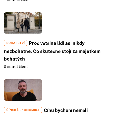
Proč většina lidí asi nikdy
BOHATSTVÍ
nezbohatne. Co skutečně stojí za majetkem
bohatých
8 minut čtení
Čínu bychom neměli
ČÍNSKÁ EKONOMIKA