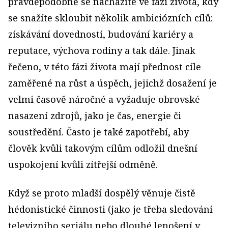
pravděpodobně se nacházíte ve fázi života, kdy
se snažíte skloubit několik ambiciózních cílů:
získávání dovedností, budování kariéry a
reputace, výchova rodiny a tak dále. Jinak
řečeno, v této fázi života mají přednost cíle
zaměřené na růst a úspěch, jejichž dosažení je
velmi časově náročné a vyžaduje obrovské
nasazení zdrojů, jako je čas, energie či
soustředění. Často je také zapotřebí, aby
člověk kvůli takovým cílům odložil dnešní
uspokojení kvůli zítřejší odměně.
Když se proto mladší dospělý věnuje čistě
hédonistické činnosti (jako je třeba sledování
televizního seriálu nebo dlouhé lenošení v