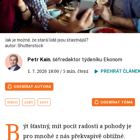
Jak je možné, že starší lidé jsou šťastnější?
autor:
Shutterstock
Petr Kain
, šéfredaktor týdeníku Ekonom
1. 7. 2026
18:00
/ 5 min. čtení
PŘEHRÁT ČLÁNE
ODEBÍRAT AUTORA
štěstí
stáří
smrt
ODEBÍRAT TÉMA
B
ýt šťastný, mít pocit radosti a pohody je
pro mnohé z nás překvapivě obtížné.