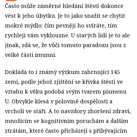
Často může záměrné hledání štěstí dokonce
vést k jeho úbytku. Je to jako snažit se chytit
mokré mýdlo: čím pevněji ho svíráte, tím
rychleji vám vyklouzne. U starých lidí je to ale
jinak, zdá se, že vůči tomuto paradoxu jsou z
velké části imunní.
Dokládá to i známý výzkum zahrnující 145
zemí, podle jehož zjištění se křivka štěstí ve
vztahu k věku podobá svým tvarem písmenu
U. Obvykle klesá v polovině dospělosti a
vrcholí ve stáří. A to navzdory zhoršení zdraví,
množícím se kognitivním poruchám a dalším
ztrátám, které často přicházejí s přibývajícím