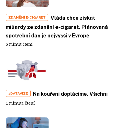
Vláda chce získat
ZDANĚNÍ E‑CIGARET
miliardy ze zdanění e-cigaret. Plánovaná
spotřební daň je nejvyšší v Evropě
6 minut čtení
Na kouření doplácíme. Všichni
#DATAVIZE
1 minuta čtení