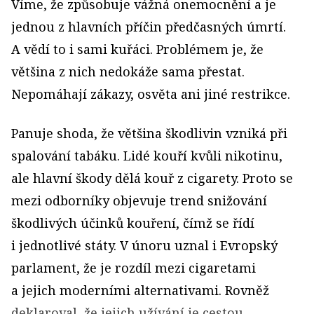
Víme, že způsobuje vážná onemocnění a je
jednou z hlavních příčin předčasných úmrtí.
A vědí to i sami kuřáci. Problémem je, že
většina z nich nedokáže sama přestat.
Nepomáhají zákazy, osvěta ani jiné restrikce.
Panuje shoda, že většina škodlivin vzniká při
spalování tabáku. Lidé kouří kvůli nikotinu,
ale hlavní škody dělá kouř z cigarety. Proto se
mezi odborníky objevuje trend snižování
škodlivých účinků kouření, čímž se řídí
i jednotlivé státy. V únoru uznal i Evropský
parlament, že je rozdíl mezi cigaretami
a jejich moderními alternativami. Rovněž
deklaroval, že jejich užívání je cestou