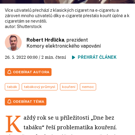
Více uživatelů přechází z klasických cigaret na e‑cigaretu a
zároveň mnoho uživatelů díky e‑cigaretě přestalo kouřit úplně a k
cigaretám se nevrátili.
autor:
Shutterstock
Robert Hrdlička
, prezident
Komory elektronického vapování
26. 5. 2022
00:00
/ 2 min. čtení
PŘEHRÁT ČLÁNEK
ODEBÍRAT AUTORA
tabák
tabákový průmysl
kouření
nemoc
ODEBÍRAT TÉMA
K
aždý rok se u příležitosti „Dne bez
tabáku“ řeší problematika kouření.