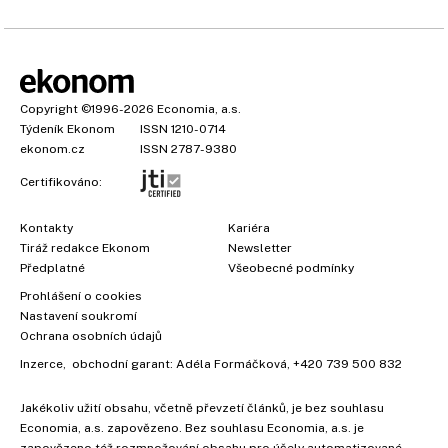
Copyright
©1996-2026
Economia, a.s.
Týdeník Ekonom
ISSN 1210-0714
ekonom.cz
ISSN 2787-9380
Certifikováno:
Kontakty
Kariéra
Tiráž redakce Ekonom
Newsletter
Předplatné
Všeobecné podmínky
Prohlášení o cookies
Nastavení soukromí
Ochrana osobních údajů
Inzerce
, obchodní garant:
Adéla Formáčková
,
+420 739 500 832
Jakékoliv užití obsahu, včetně převzetí článků, je bez souhlasu
Economia, a.s. zapovězeno. Bez souhlasu Economia, a.s. je
zapovězeno též rozmnožování obsahu pro účely automatizované