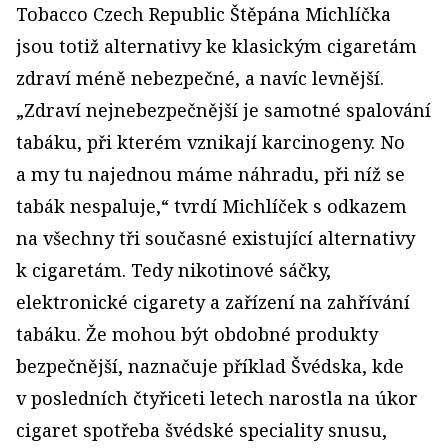
Tobacco Czech Republic Štěpána Michlíčka
jsou totiž alternativy ke klasickým cigaretám
zdraví méně nebezpečné, a navíc levnější.
„Zdraví nejnebezpečnější je samotné spalování
tabáku, při kterém vznikají karcinogeny. No
a my tu najednou máme náhradu, při níž se
tabák nespaluje,“ tvrdí Michlíček s odkazem
na všechny tři současné existující alternativy
k cigaretám. Tedy ni­kotinové sáčky,
elektronické cigarety a zařízení na zahřívání
tabáku. Že mohou být obdobné produkty
bezpečnější, naznačuje příklad Švédska, kde
v posledních čtyřiceti letech narostla na úkor
cigaret spotřeba švédské speciality snusu,