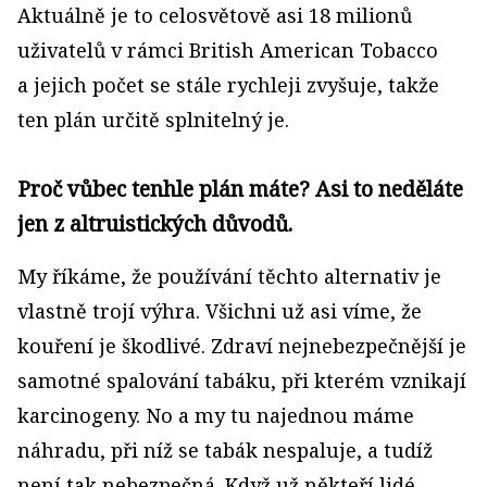
Aktuálně je to celosvětově asi 18 milionů
uživatelů v rámci British American Tobacco
a jejich počet se stále rychleji zvyšuje, takže
ten plán určitě splnitelný je.
Proč vůbec tenhle plán máte? Asi to neděláte
jen z altruistických důvodů.
My říkáme, že používání těchto alternativ je
vlastně trojí výhra. Všichni už asi víme, že
kouření je škodlivé. Zdraví nejnebezpečnější je
samotné spalování tabáku, při kterém vznikají
karcinogeny. No a my tu najednou máme
náhradu, při níž se tabák nespaluje, a tudíž
není tak nebezpečná. Když už někteří lidé