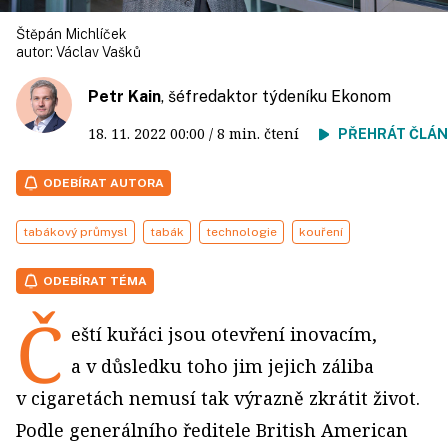
Štěpán Michlíček
autor:
Václav Vašků
Petr Kain
, šéfredaktor týdeníku Ekonom
18. 11. 2022
00:00
/ 8 min. čtení
PŘEHRÁT ČLÁ
ODEBÍRAT AUTORA
tabákový průmysl
tabák
technologie
kouření
ODEBÍRAT TÉMA
Č
eští kuřáci jsou otevření inovacím,
a v důsledku toho jim jejich záliba
v cigaretách nemusí tak výrazně zkrátit život.
Podle generálního ředitele British American