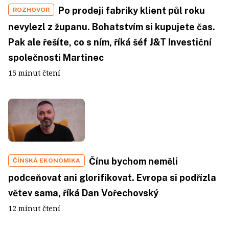
Po prodeji fabriky klient půl roku
ROZHOVOR
nevylezl z županu. Bohatstvím si kupujete čas.
Pak ale řešíte, co s ním, říká šéf J&T Investiční
společnosti Martinec
15 minut čtení
Čínu bychom neměli
ČÍNSKÁ EKONOMIKA
podceňovat ani glorifikovat. Evropa si podřízla
větev sama, říká Dan Vořechovský
12 minut čtení