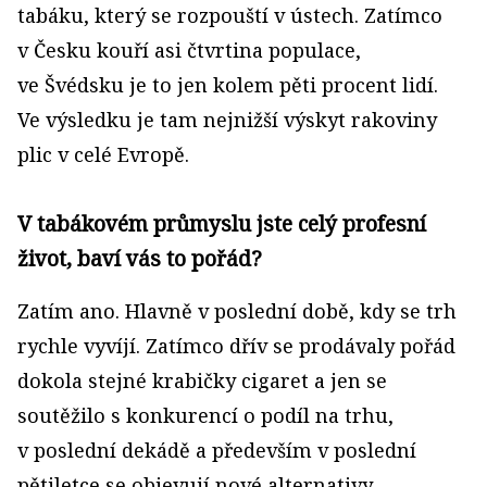
tabáku, který se rozpouští v ústech. Zatímco
v Česku kouří asi čtvrtina populace,
ve Švédsku je to jen kolem pěti procent lidí.
Ve výsledku je tam nejnižší výskyt rakoviny
plic v celé Evropě.
V tabákovém průmyslu jste celý profesní
život, baví vás to pořád?
Zatím ano. Hlavně v poslední době, kdy se trh
rychle vyvíjí. Zatímco dřív se prodávaly pořád
dokola stejné krabičky cigaret a jen se
soutěžilo s konkurencí o podíl na trhu,
v poslední dekádě a především v poslední
pětiletce se objevují nové alternativy