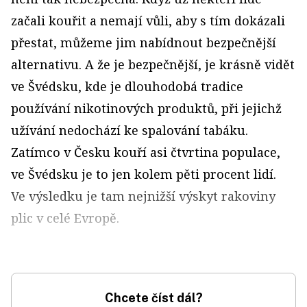
začali kouřit a nemají vůli, aby s tím dokázali
přestat, můžeme jim nabídnout bezpečnější
alternativu. A že je bezpečnější, je krásně vidět
ve Švédsku, kde je dlouhodobá tradice
používání nikotinových produktů, při jejichž
užívání nedochází ke spalování tabáku.
Zatímco v Česku kouří asi čtvrtina populace,
ve Švédsku je to jen kolem pěti procent lidí.
Ve výsledku je tam nejnižší výskyt rakoviny
plic v celé Evropě.
Chcete číst dál?