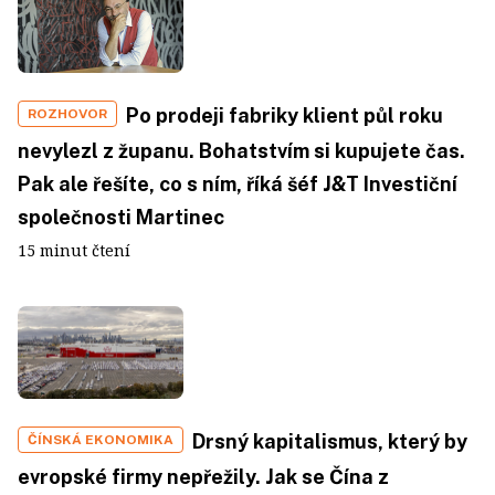
Po prodeji fabriky klient půl roku
ROZHOVOR
nevylezl z županu. Bohatstvím si kupujete čas.
Pak ale řešíte, co s ním, říká šéf J&T Investiční
společnosti Martinec
15 minut čtení
Drsný kapitalismus, který by
ČÍNSKÁ EKONOMIKA
evropské firmy nepřežily. Jak se Čína z