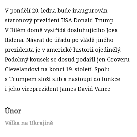
V pondělí 20. ledna bude inaugurován
staronový prezident USA Donald Trump.
V Bílém domě vystřídá dosluhujícího Joea
Bidena. Návrat do úřadu po vládě jiného
prezidenta je v americké historii ojedinělý.
Podobný kousek se dosud podařil jen Groveru
Clevelandovi na konci 19. století. Spolu
s Trumpem složí slib a nastoupí do funkce
i jeho viceprezident James David Vance.
Únor
Válka na Ukrajině