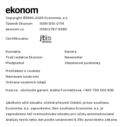
Copyright
©1996-2026
Economia, a.s.
Týdeník Ekonom
ISSN 1210-0714
ekonom.cz
ISSN 2787-9380
Certifikováno:
Kontakty
Kariéra
Tiráž redakce Ekonom
Newsletter
Předplatné
Všeobecné podmínky
Prohlášení o cookies
Nastavení soukromí
Ochrana osobních údajů
Inzerce
, obchodní garant:
Adéla Formáčková
,
+420 739 500 832
Jakékoliv užití obsahu, včetně převzetí článků, je bez souhlasu
Economia, a.s. zapovězeno. Bez souhlasu Economia, a.s. je
zapovězeno též rozmnožování obsahu pro účely automatizované
analýzy textů nebo dat podle ustanovení § 39c autorského zákona.