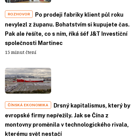
Po prodeji fabriky klient půl roku
ROZHOVOR
nevylezl z županu. Bohatstvím si kupujete čas.
Pak ale řešíte, co s ním, říká šéf J&T Investiční
společnosti Martinec
15 minut čtení
Drsný kapitalismus, který by
ČÍNSKÁ EKONOMIKA
evropské firmy nepřežily. Jak se Čína z
montovny proměnila v technologického rivala,
kterému svět nestačí