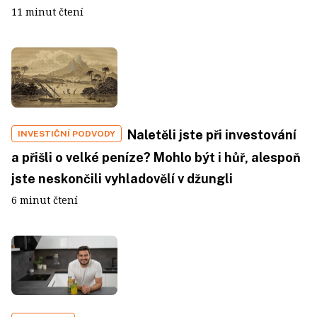
11 minut čtení
Naletěli jste při investování
INVESTIČNÍ PODVODY
a přišli o velké peníze? Mohlo být i hůř, alespoň
jste neskončili vyhladovělí v džungli
6 minut čtení