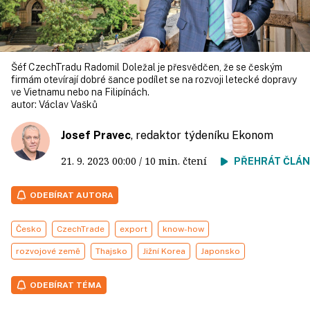
Šéf CzechTradu Radomil Doležal je přesvědčen, že se českým
firmám otevírají dobré šance podílet se na rozvoji letecké dopravy
ve Vietnamu nebo na Filipínách.
autor:
Václav Vašků
Josef Pravec
, redaktor týdeníku Ekonom
21. 9. 2023
00:00
/ 10 min. čtení
PŘEHRÁT ČLÁ
ODEBÍRAT AUTORA
Česko
CzechTrade
export
know-how
rozvojové země
Thajsko
Jižní Korea
Japonsko
ODEBÍRAT TÉMA