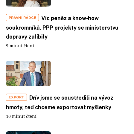
Víc peněz a know‑how
PRÁVNÍ RÁDCE
soukromníků. PPP projekty se ministerstvu
dopravy zalíbily
9 minut čtení
Dřív jsme se soustředili na vývoz
EXPORT
hmoty, teď chceme exportovat myšlenky
10 minut čtení