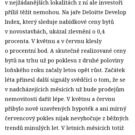
v nejžádanějších lokalitách z ní ale investoři
příliš těžit nemohou. Na jaře Deloitte Develop
Index, který sleduje nabídkové ceny bytů
v novostavbách, ukázal zlevnění o 0,4
procenta. V květnu a v červnu klesly
o procentní bod. A skutečně realizované ceny
bytů na trhu už po poklesu z druhé poloviny
loňského roku začaly letos opět růst. Začátek
léta přinesl další signály svědčící o tom, že se
v nadcházejících měsících už bude prodejům
nemovitostí dařit lépe. V květnu a červnu
přibylo nově uzavřených hypoték a ani mírný
červencový pokles nijak nevybočuje z běžných
trendů minulých let. V letních měsících totiž