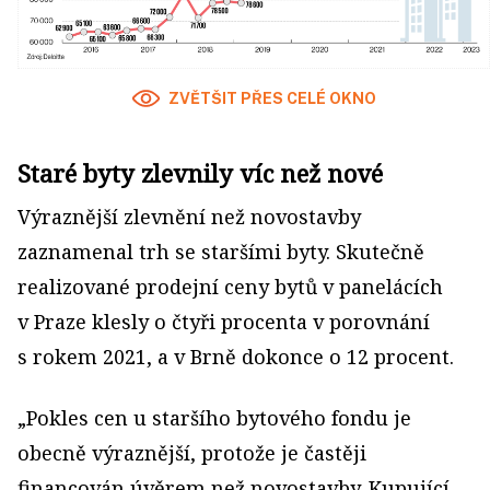
ZVĚTŠIT PŘES CELÉ OKNO
Staré byty zlevnily víc než nové
Výraznější zlevnění než novostavby
zaznamenal trh se staršími byty. Skutečně
realizované prodejní ceny bytů v panelácích
v Praze klesly o čtyři procenta v porovnání
s rokem 2021, a v Brně dokonce o 12 procent.
„Pokles cen u staršího bytového fondu je
obecně výraznější, protože je častěji
financován úvěrem než novostavby. Kupující