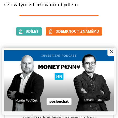
setrvalým zdražováním bydlení.
SDÍLET
ODEMKNOUT ZNÁMÉMU
×
Newsletter týdeníku Ekonom.
Každou středu vám představíme nejzajímavější
texty aktuálního vydání, které si můžete přečíst na
webu ekonom.cz. Týdeník Ekonom vám už více jak
33 let přináší zajímavý obsah, bez kterého