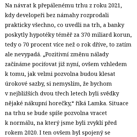
Na návrat k přepálenému trhu z roku 2021,
kdy developeři bez námahy rozprodali
prakticky všechno, co uvedli na trh, a banky
poskytly hypotéky téměř za 370 miliard korun,
tedy o 70 procent více než o rok dříve, to zatím
ale nevypadá. „Pozitivní změnu nálady
začínáme pociťovat již nyní, ovšem vzhledem
k tomu, jak velmi pozvolna budou klesat
úrokové sazby, si nemyslím, že bychom
v nejbližších dvou třech letech byli svědky
nějaké nákupní horečky,“ říká Lamka. Situace
na trhu se bude spíše pozvolna vracet
k normálu, na který jsme byli zvyklí před
rokem 2020. I ten ovšem byl spojený se