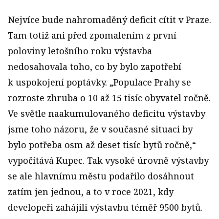
Nejvíce bude nahromaděný deficit cítit v Praze.
Tam totiž ani před zpomalením z první
poloviny letošního roku výstavba
nedosahovala toho, co by bylo zapotřebí
k uspokojení poptávky. „Populace Prahy se
rozroste zhruba o 10 až 15 tisíc obyvatel ročně.
Ve světle naakumulovaného deficitu výstavby
jsme toho názoru, že v současné situaci by
bylo potřeba osm až deset tisíc bytů ročně,“
vypočítává Kupec. Tak vysoké úrovně výstavby
se ale hlavnímu městu podařilo dosáhnout
zatím jen jednou, a to v roce 2021, kdy
developeři zahájili výstavbu téměř 9500 bytů.