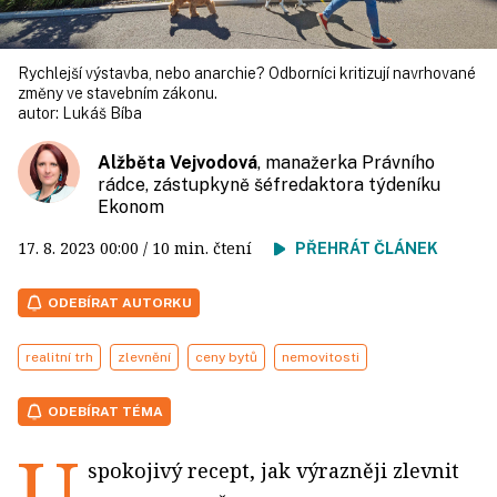
Rychlejší výstavba, nebo anarchie? Odborníci kritizují navrhované
změny ve stavebním zákonu.
autor:
Lukáš Bíba
Alžběta Vejvodová
, manažerka Právního
rádce, zástupkyně šéfredaktora týdeníku
Ekonom
17. 8. 2023
00:00
/ 10 min. čtení
PŘEHRÁT ČLÁNEK
ODEBÍRAT AUTORKU
realitní trh
zlevnění
ceny bytů
nemovitosti
ODEBÍRAT TÉMA
U
spokojivý recept, jak výrazněji zlevnit