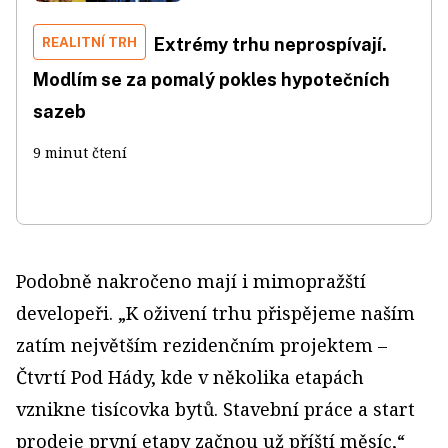
REALITNÍ TRH
Extrémy trhu neprospívají.
Modlím se za pomalý pokles hypotečních
sazeb
9 minut čtení
Podobně nakročeno mají i mimopražští
developeři. „K oživení trhu přispějeme naším
zatím největším rezidenčním projektem –
Čtvrtí Pod Hády, kde v několika etapách
vznikne tisícovka bytů. Stavební práce a start
prodeje první etapy začnou už příští měsíc,“