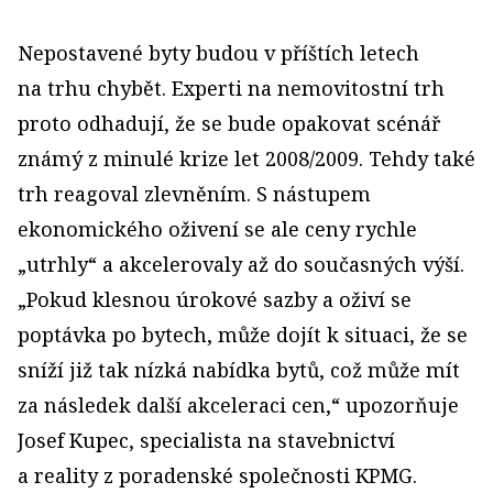
Nepostavené byty budou v příštích letech
na trhu chybět. Experti na nemovitostní trh
proto odhadují, že se bude opakovat scénář
známý z minulé krize let 2008/2009. Tehdy také
trh reagoval zlevněním. S nástupem
ekonomického oživení se ale ceny rychle
„utrhly“ a akcelerovaly až do současných výší.
„Pokud klesnou úrokové sazby a oživí se
poptávka po bytech, může dojít k situaci, že se
sníží již tak nízká nabídka bytů, což může mít
za následek další akceleraci cen,“ upozorňuje
Josef Kupec, specialista na stavebnictví
a reality z poradenské společnosti KPMG.