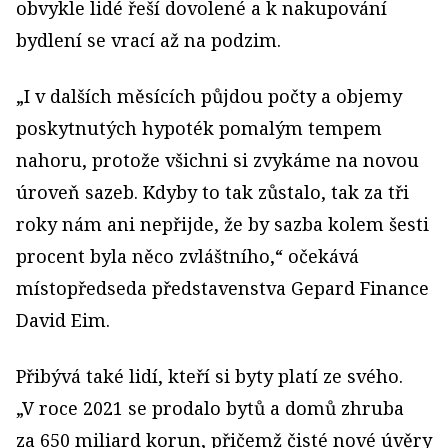
obvykle lidé řeší dovolené a k nakupování
bydlení se vrací až na podzim.
„I v dalších měsících půjdou počty a objemy
poskytnutých hypoték pomalým tempem
nahoru, protože všichni si zvykáme na novou
úroveň sazeb. Kdyby to tak zůstalo, tak za tři
roky nám ani nepřijde, že by sazba kolem šesti
procent byla něco zvláštního,“ očekává
místopředseda představenstva Gepard Finance
David Eim.
Přibývá také lidí, kteří si byty platí ze svého.
„V roce 2021 se prodalo bytů a domů zhruba
za 650 mi­liard korun, přičemž čisté nové úvěry