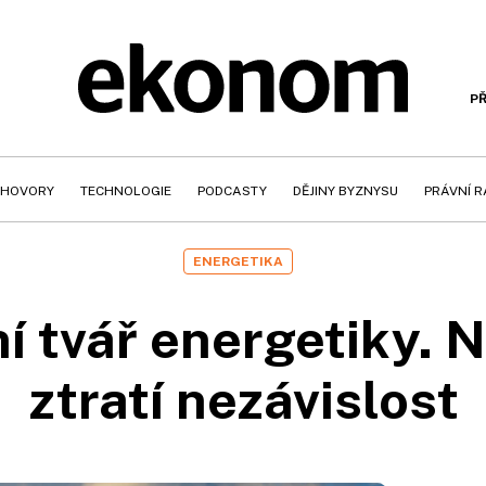
PŘ
HOVORY
TECHNOLOGIE
PODCASTY
DĚJINY BYZNYSU
PRÁVNÍ 
ENERGETIKA
 tvář energetiky. N
ztratí nezávislost