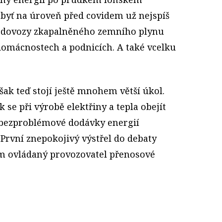
 byť na úroveň před covidem už nejspíš
 dovozy zkapalněného zemního plynu
domácnostech a podnicích. A také vcelku
ak teď stojí ještě mnohem větší úkol.
ak se při výrobě elektřiny a tepla obejít
t bezproblémové dodávky energií
. První znepokojivý výstřel do debaty
em ovládaný provozovatel přenosové