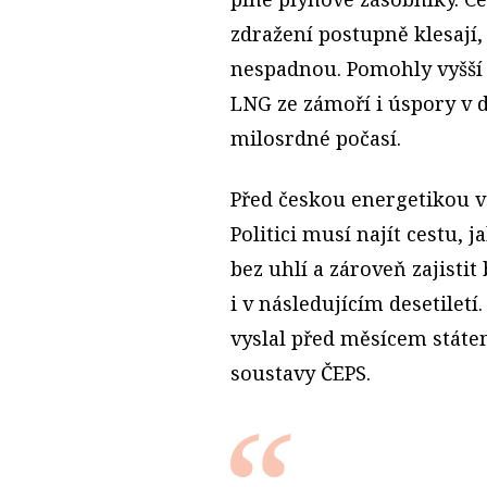
zdražení postupně klesají,
nespadnou. Pomohly vyšší
LNG ze zámoří i úspory v 
milosrdné počasí.
Před českou energetikou vš
Politici musí najít cestu, j
bez uhlí a zároveň zajisti
i v následujícím desetiletí
vyslal před měsícem stát
soustavy ČEPS.