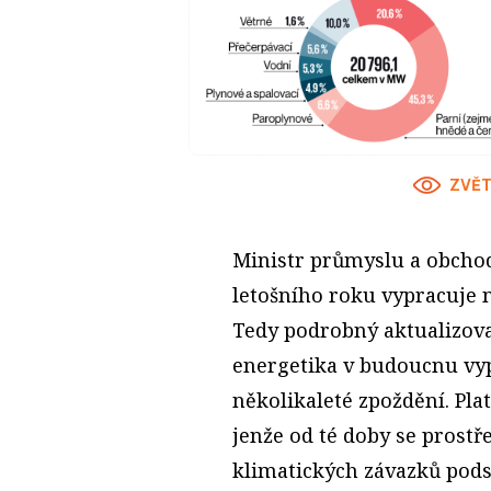
ZVĚT
Ministr průmyslu a obchod
letošního roku vypracuje 
Tedy podrobný aktualizov
energetika v budoucnu vyp
několikaleté zpoždění. Pla
jenže od té doby se prostř
klimatických závazků pods