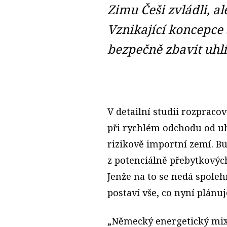
Zimu Češi zvládli, a
Vznikající koncepce s
bezpečně zbavit uhlí
V detailní studii rozpracov
při rychlém odchodu od uh
rizikově importní zemí. Bu
z potenciálně přebytkovýc
Jenže na to se nedá spoleh
postaví vše, co nyní plánuj
„Německý energetický mix