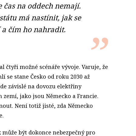
le čas na oddech nemají.
tátu má nastínit, jak se
 a čím ho nahradit.
al čtyři možné scénáře vývoje. Varuje, že
lí se stane Česko od roku 2030 až
de závislé na dovozu elektřiny
h zemí, jako jsou Německo a Francie.
nout. Není totiž jisté, zda Německo
e.
 může být dokonce nebezpečný pro