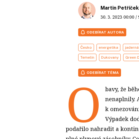
Martin Petříček
30. 3. 2023
00:00
/
ODEBÍRAT AUTORA
Česko
energetika
jaderná
Temelín
Dukovany
Green 
ODEBÍRAT TÉMA
O
bavy, že běh
nenaplnily. 
k omezování
Výpadek dod
podařilo nahradit a konti
plné plynové zásobníky. 