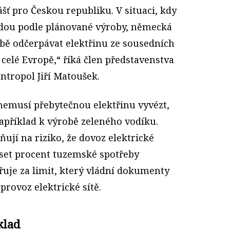
ášť pro Českou republiku. V situaci, kdy
edou podle plánované výroby, německá
ě odčerpávat elektřinu ze sousedních
 celé Evropě,“ říká člen představenstva
ntropol Jiří Matoušek.
 nemusí přebytečnou elektřinu vyvézt,
 například k výrobě zeleného vodíku.
ují na riziko, že dovoz elektrické
set procent tuzemské spotřeby
řuje za limit, který vládní dokumenty
provoz elektrické sítě.
klad