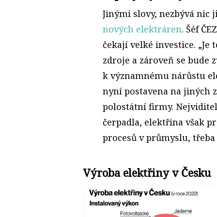
Jinými slovy, nezbývá nic 
nových elektráren
. Šéf ČE
čekají velké investice. „Je
zdroje a zároveň se bude z
k významnému nárůstu elek
nyní postavena na jiných z
polostátní firmy. Nejvidite
čerpadla, elektřina však p
procesů v průmyslu, třeba 
Výroba elektřiny v Česku