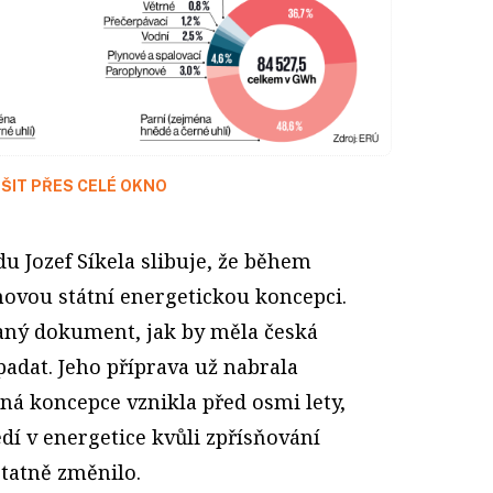
ŠIT PŘES CELÉ OKNO
u Jozef Síkela slibuje, že během
novou státní energetickou koncepci.
aný dokument, jak by měla česká
adat. Jeho příprava už nabrala
tná koncepce vznikla před osmi lety,
edí v energetice kvůli zpřísňování
tatně změnilo.