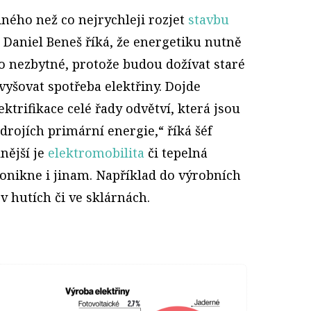
jiného než co nejrychleji rozjet
stavbu
Z Daniel Beneš říká, že energetiku nutně
 to nezbytné, protože budou dožívat staré
vyšovat spotřeba elektřiny. Dojde
trifikace celé řady odvětví, která jsou
drojích primární energie,“ říká šéf
lnější je
elektromobilita
či tepelná
ronikne i jinam. Například do výrobních
v hutích či ve sklárnách.