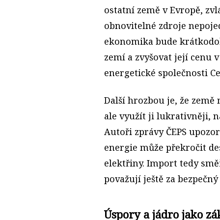
ostatní země v Evropě, zvl
obnovitelné zdroje nepoj
ekonomika bude krátkodob
zemí a zvyšovat její cenu v
energetické společnosti Ce
Další hrozbou je, že země
ale využít ji lukrativněji,
Autoři zprávy ČEPS upozorň
energie může překročit de
elektřiny. Import tedy smě
považují ještě za bezpečný 
Úspory a jádro jako zá