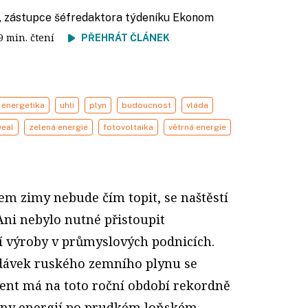
, zástupce šéfredaktora týdeníku Ekonom
 9 min. čtení
PŘEHRÁT ČLÁNEK
 energetika
uhlí
plyn
budoucnost
vláda
Deal
zelená energie
fotovoltaika
větrná energie
em zimy nebude čím topit, se naštěstí
Ani nebylo nutné přistoupit
 výroby v průmyslových podnicích.
ávek ruského zemního plynu se
nent má na toto roční období rekordně
Ceny energií po prudkém loňském