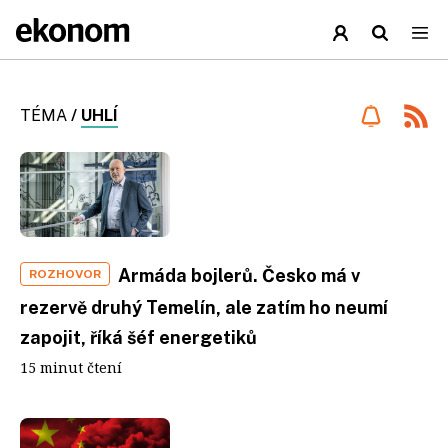
TÉMA
/
UHLÍ
Armáda bojlerů. Česko má v
ROZHOVOR
rezervě druhý Temelín, ale zatím ho neumí
zapojit, říká šéf energetiků
15 minut čtení