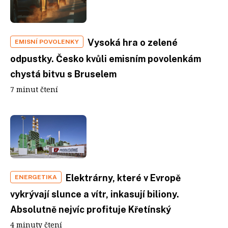
Vysoká hra o zelené
EMISNÍ POVOLENKY
odpustky. Česko kvůli emisním povolenkám
chystá bitvu s Bruselem
7 minut čtení
Elektrárny, které v Evropě
ENERGETIKA
vykrývají slunce a vítr, inkasují biliony.
Absolutně nejvíc profituje Křetínský
4 minuty čtení