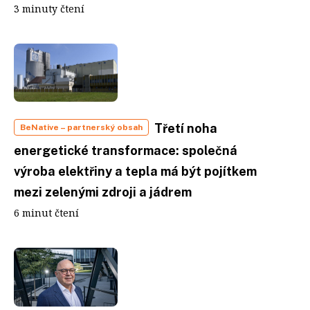
3 minuty čtení
Třetí noha
BeNative
– partnerský obsah
energetické transformace: společná
výroba elektřiny a tepla má být pojítkem
mezi zelenými zdroji a jádrem
6 minut čtení