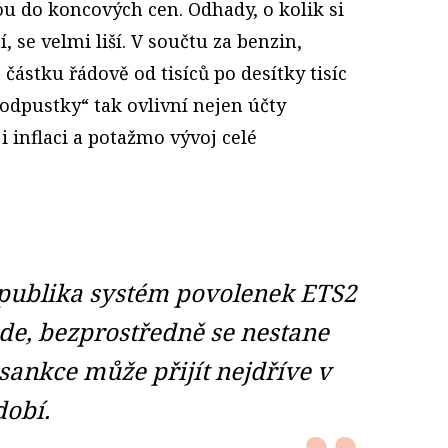
u do koncových cen. Odhady, o kolik si
, se velmi liší. V součtu za benzin,
částku řádově od tisíců po desítky tisíc
odpustky“ tak ovlivní nejen účty
i inflaci a potažmo vývoj celé
publika systém povolenek ETS2
de, bezprostředně se nestane
sankce může přijít nejdříve v
dobí.