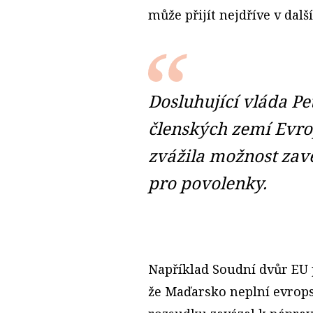
může přijít nejdříve v dal
Dosluhující vláda Pe
členských zemí Evro
zvážila možnost zav
pro povolenky.
Například Soudní dvůr EU p
že Maďarsko neplní evrops