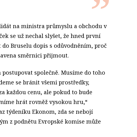
idát na ministra průmyslu a obchodu v
ček se už nechal slyšet, že hned první
t do Bruselu dopis s odůvodněním, proč
ravena směrnici přijmout.
a postupovat společně. Musíme do toho
Budeme se bránit všemi prostředky,
 za každou cenu, ale pokud to bude
umíme hrát rovněž vysokou hru,“
az týdeníku Ekonom, zda se nebojí
erým z podnětu Evropské komise může