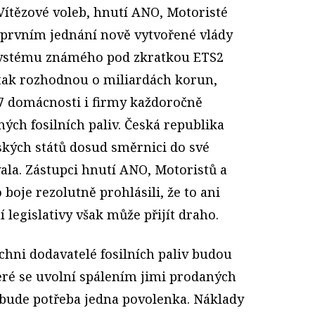
Vítězové voleb, hnutí ANO, Motoristé
a prvním jednání nově vytvořené vlády
 systému známého pod zkratkou ETS2
 tak rozhodnou o miliardách korun,
7 domácnosti i firmy každoročně
ých fosilních paliv. Česká republika
ských států dosud směrnici do své
ala. Zástupci hnutí ANO, Motoristů a
boje rezolutně prohlásili, že to ani
 legislativy však může přijít draho.
chni dodavatelé fosilních paliv budou
eré se uvolní spálením jimi prodaných
 bude potřeba jedna povolenka. Náklady