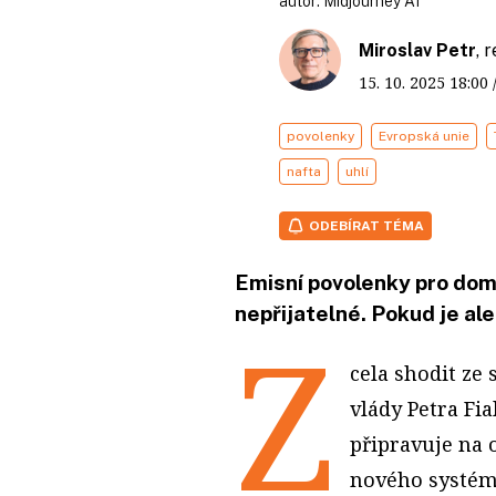
autor:
Midjourney AI
Miroslav Petr
, 
15. 10. 2025
18:00
povolenky
Evropská unie
nafta
uhlí
ODEBÍRAT TÉMA
Emisní povolenky pro domá
nepřijatelné. Pokud je al
Z
cela shodit ze
vlády Petra Fia
připravuje na 
nového systém