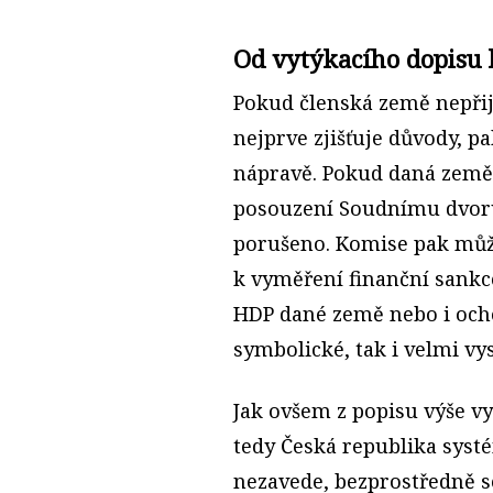
Od vytýkacího dopisu 
Pokud členská země nepřij
nejprve zjišťuje důvody, 
nápravě. Pokud daná země
posouzení Soudnímu dvoru
porušeno. Komise pak můž
k vyměření finanční sankce
HDP dané země nebo i ochot
symbolické, tak i velmi vy
Jak ovšem z popisu výše vy
tedy Česká republika syst
nezavede, bezprostředně s