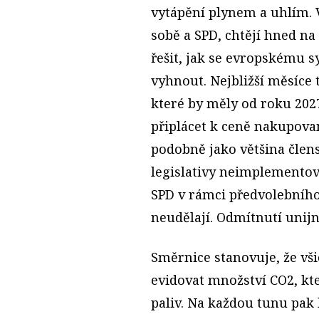
vytápění plynem a uhlím. 
sobě a SPD, chtějí hned n
řešit, jak se evropskému
vyhnout. Nejbližší měsíce
které by měly od roku 202
připlácet k ceně nakupovan
podobně jako většina člen
legislativy neimplementov
SPD v rámci předvolebního 
neudělají. Odmítnutí unijní
Směrnice stanovuje, že vši
evidovat množství CO2, kt
paliv. Na každou tunu pak