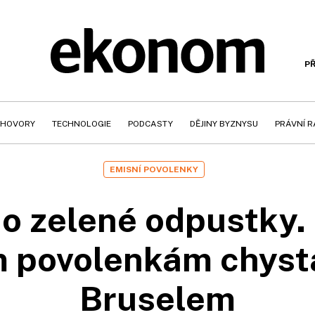
PŘ
HOVORY
TECHNOLOGIE
PODCASTY
DĚJINY BYZNYSU
PRÁVNÍ 
EMISNÍ POVOLENKY
o zelené odpustky.
 povolenkám chystá
Bruselem