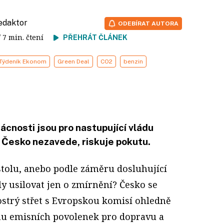
redaktor
ODEBÍRAT AUTORA
/ 7 min. čtení
PŘEHRÁT ČLÁNEK
Týdeník Ekonom
Green Deal
CO2
benzin
cnosti jsou pro nastupující vládu
e Česko nezavede, riskuje pokutu.
 stolu, anebo podle záměru dosluhující
ly usilovat jen o zmírnění? Česko se
ostrý střet s Evropskou komisí ohledně
u emisních povolenek pro dopravu a