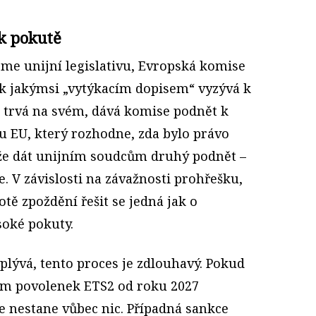
k pokutě
me unijní legislativu, Evropská komise
pak jakýmsi „vytýkacím dopisem“ vyzývá k
 trvá na svém, dává komise podnět k
 EU, který rozhodne, zda bylo právo
e dát unijním soudcům druhý podnět –
. V závislosti na závažnosti prohřešku,
ě zpoždění řešit se jedná jak o
soké pokuty.
plývá, tento proces je zdlouhavý. Pokud
ém povolenek ETS2 od roku 2027
e nestane vůbec nic. Případná sankce