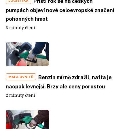
Příští rok se na českých
LOGISTIKA
pumpách objeví nové celoevropské značení
pohonných hmot
3 minuty čtení
Benzin mírně zdražil, nafta je
MAPA UVNITŘ
naopak levnější. Brzy ale ceny porostou
2 minuty čtení