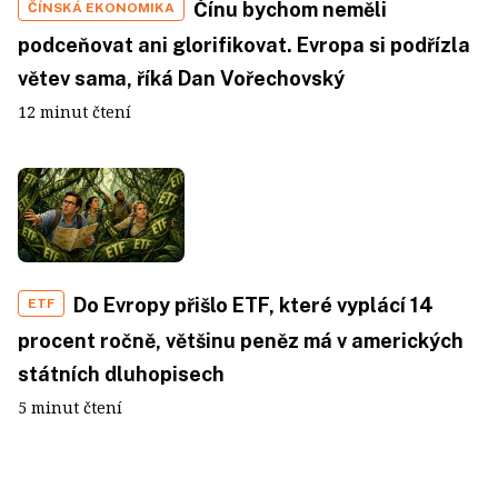
Čínu bychom neměli
ČÍNSKÁ EKONOMIKA
podceňovat ani glorifikovat. Evropa si podřízla
větev sama, říká Dan Vořechovský
12 minut čtení
Do Evropy přišlo ETF, které vyplácí 14
ETF
procent ročně, většinu peněz má v amerických
státních dluhopisech
5 minut čtení