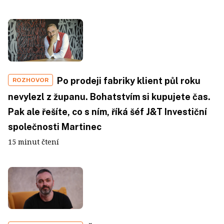
Po prodeji fabriky klient půl roku
ROZHOVOR
nevylezl z županu. Bohatstvím si kupujete čas.
Pak ale řešíte, co s ním, říká šéf J&T Investiční
společnosti Martinec
15 minut čtení