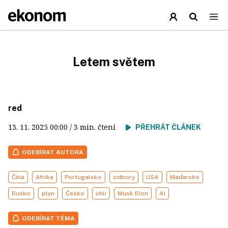
Letem světem
red
13. 11. 2025
00:00
/ 3 min. čtení
PŘEHRÁT ČLÁNEK
ODEBÍRAT AUTORA
Čína
Afrika
Portugalsko
odbory
USA
Maďarsko
Rusko
plyn
Česko
uhlí
Musk Elon
AI
ODEBÍRAT TÉMA