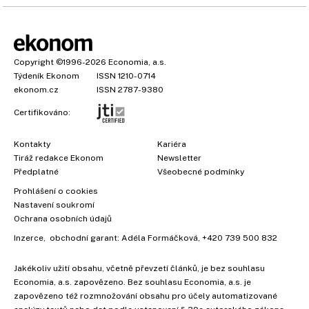
Copyright
©1996-2026
Economia, a.s.
Týdeník Ekonom
ISSN 1210-0714
ekonom.cz
ISSN 2787-9380
Certifikováno:
Kontakty
Kariéra
Tiráž redakce Ekonom
Newsletter
Předplatné
Všeobecné podmínky
Prohlášení o cookies
Nastavení soukromí
Ochrana osobních údajů
Inzerce
, obchodní garant:
Adéla Formáčková
,
+420 739 500 832
Jakékoliv užití obsahu, včetně převzetí článků, je bez souhlasu
Economia, a.s. zapovězeno. Bez souhlasu Economia, a.s. je
zapovězeno též rozmnožování obsahu pro účely automatizované