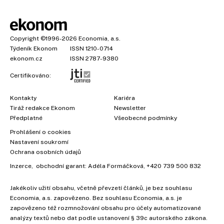
Copyright
©1996-2026
Economia, a.s.
Týdeník Ekonom
ISSN 1210-0714
ekonom.cz
ISSN 2787-9380
Certifikováno:
Kontakty
Kariéra
Tiráž redakce Ekonom
Newsletter
Předplatné
Všeobecné podmínky
Prohlášení o cookies
Nastavení soukromí
Ochrana osobních údajů
Inzerce
, obchodní garant:
Adéla Formáčková
,
+420 739 500 832
Jakékoliv užití obsahu, včetně převzetí článků, je bez souhlasu
Economia, a.s. zapovězeno. Bez souhlasu Economia, a.s. je
zapovězeno též rozmnožování obsahu pro účely automatizované
analýzy textů nebo dat podle ustanovení § 39c autorského zákona.