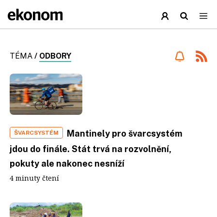
TÉMA
/
ODBORY
Mantinely pro švarcsystém
ŠVARCSYSTÉM
jdou do finále. Stát trvá na rozvolnění,
pokuty ale nakonec nesníží
4 minuty čtení