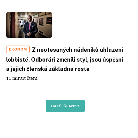
Z neotesaných nádeníků uhlazení
EKONOM
lobbisté. Odboráři změnili styl, jsou úspěšní
a jejich členská základna roste
11 minut čtení
DALŠÍ ČLÁNKY