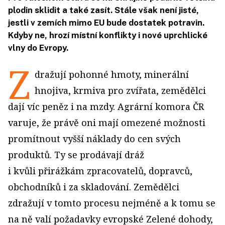
plodin sklidit a také zasít. Stále však není jisté,
jestli v zemích mimo EU bude dostatek potravin.
Kdyby ne, hrozí místní konflikty i nové uprchlické
vlny do Evropy.
Z
dražují pohonné hmoty, minerální
hnojiva, krmiva pro zvířata, zemědělci
dají víc peněz i na mzdy. Agrární komora ČR
varuje, že právě oni mají omezené možnosti
promítnout vyšší náklady do cen svých
produktů. Ty se prodávají dráž
i kvůli přirážkám zpracovatelů, dopravců,
obchodníků i za skladování. Zemědělci
zdražují v tomto procesu nejméně a k tomu se
na ně valí požadavky evropské Zelené dohody,