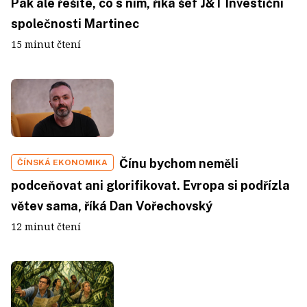
Pak ale řešíte, co s ním, říká šéf J&T Investiční
společnosti Martinec
15 minut čtení
Čínu bychom neměli
ČÍNSKÁ EKONOMIKA
podceňovat ani glorifikovat. Evropa si podřízla
větev sama, říká Dan Vořechovský
12 minut čtení