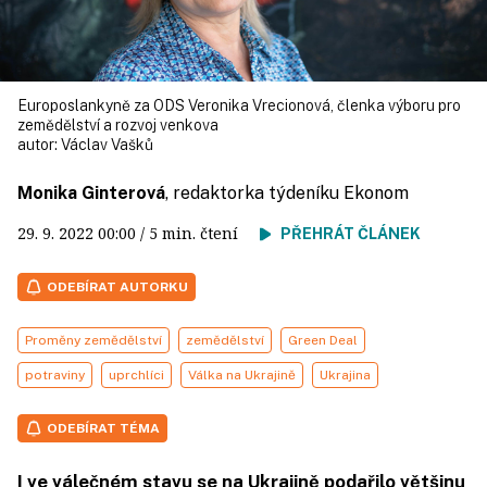
Europoslankyně za ODS Veronika Vrecionová, členka výboru pro
zemědělství a rozvoj venkova
autor:
Václav Vašků
Monika Ginterová
, redaktorka týdeníku Ekonom
29. 9. 2022
00:00
/ 5 min. čtení
PŘEHRÁT ČLÁNEK
ODEBÍRAT AUTORKU
Proměny zemědělství
zemědělství
Green Deal
potraviny
uprchlíci
Válka na Ukrajině
Ukrajina
ODEBÍRAT TÉMA
I ve válečném stavu se na Ukrajině podařilo většinu