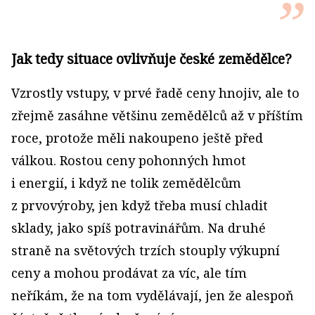
Jak tedy situace ovlivňuje české zemědělce?
Vzrostly vstupy, v prvé řadě ceny hnojiv, ale to
zřejmě zasáhne většinu zemědělců až v příštím
roce, protože měli nakoupeno ještě před
válkou. Rostou ceny pohonných hmot
i energií, i když ne tolik zemědělcům
z prvovýroby, jen když třeba musí chladit
sklady, jako spíš potravinářům. Na druhé
straně na světových trzích stouply výkupní
ceny a mohou prodávat za víc, ale tím
neříkám, že na tom vydělávají, jen že alespoň