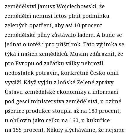
zemědělství Janusz Wojciechowski, že
zemědělci nemusí letos plnit podmínku
zelených opatření, aby asi 10 procent
zemědělské půdy zůstávalo ladem. A bude se
jednat o totéž i pro příští rok. Tato výjimka se
týká i našich zemědělců. Musím zdůraznit, že
pro Evropu od začátku války nehrozil
nedostatek potravin, konkrétně Česko obilí
vyváží. Když vyjdu z loňské Zelené zprávy
Ústavu zemědělské ekonomiky a informací
pod gescí ministerstva zemědělství, u ozimé
pšenice produkce stoupla až na 189 procent,
u obilovin jako celku na 160, u kukuřice
na 155 procent. Někdy slýcháváme, že nejsme