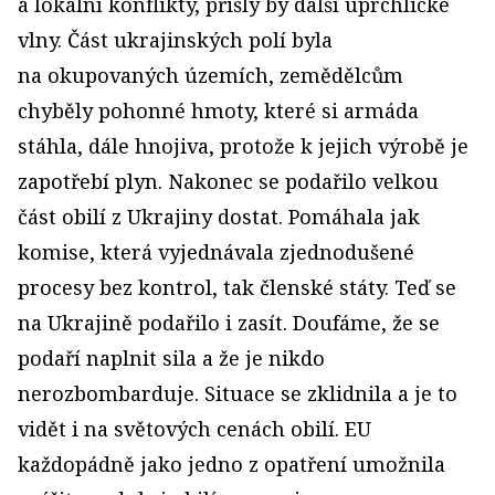
a lokální konflikty, přišly by další uprchlické
vlny. Část ukrajinských polí byla
na okupovaných územích, zemědělcům
chyběly pohonné hmoty, které si armáda
stáhla, dále hnojiva, protože k jejich výrobě je
zapotřebí plyn. Nakonec se podařilo velkou
část obilí z Ukrajiny dostat. Pomáhala jak
komise, která vyjednávala zjednodušené
procesy bez kontrol, tak členské státy. Teď se
na Ukrajině podařilo i zasít. Doufáme, že se
podaří naplnit sila a že je nikdo
nerozbombarduje. Situace se zklidnila a je to
vidět i na světových cenách obilí. EU
každopádně jako jedno z opatření umožnila