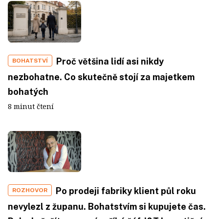
Proč většina lidí asi nikdy
BOHATSTVÍ
nezbohatne. Co skutečně stojí za majetkem
bohatých
8 minut čtení
Po prodeji fabriky klient půl roku
ROZHOVOR
nevylezl z županu. Bohatstvím si kupujete čas.