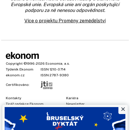
Evropské unie. Evropská unie ani orgán poskytující
podporu za ně nenesou odpovědnost.
Více o projektu Proměny zemědělství
Copyright
©1996-2026
Economia, a.s.
Týdeník Ekonom
ISSN 1210-0714
ekonom.cz
ISSN 2787-9380
Certifikováno:
Kontakty
Kariéra
Tiráž redakce Ekonom
Newsletter
×
Předplatné
Všeobecné podmínky
Prohlášení o cookies
Nastavení soukromí
Ochrana osobních údajů