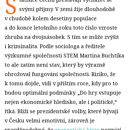
S
svými příjmy. V zemi žije dlouhodobě
v chudobě kolem desetiny populace
a do konce letošního roku toto číslo vzroste
zhruba na dvojnásobek. S tím se může zvýšit
i kriminalita. Podle sociologa a ředitele
výzkumné společnosti STEM Martina Buchtíka
to ale zatím není stav, který by výrazně
ohrožoval fungování společnosti. Riziko, že
k tomu dojde, vidí v příštím roce, kdy pro to
budou optimální podmínky. „Do hry vstupuje
nejen ekonomické hledisko, ale i politické,“
říká. Blíží se prezidentské volby, které bývají
v Česku velmi emotivní, zároveň je
pravděpodobné, že
energetická krize
nezmizí