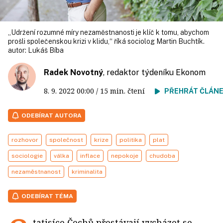
„Udržení rozumné míry nezaměstnanosti je klíč k tomu, abychom
prošli společenskou krizi v klidu,“ říká sociolog Martin Buchtík.
autor:
Lukáš Bíba
Radek Novotný
, redaktor týdeníku Ekonom
8. 9. 2022
00:00
/ 15 min. čtení
PŘEHRÁT ČLÁN
ODEBÍRAT AUTORA
rozhovor
společnost
krize
politika
plat
sociologie
válka
inflace
nepokoje
chudoba
nezaměstnanost
kriminalita
ODEBÍRAT TÉMA
tatisíce Čechů přestávají vycházet se