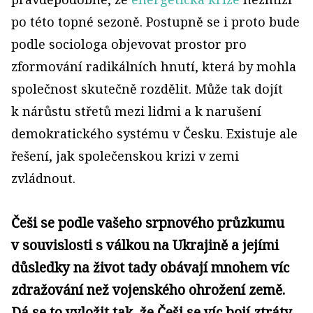
po této topné sezoně. Postupně se i proto bude
podle sociologa objevovat prostor pro
zformování radikálních hnutí, která by mohla
společnost skutečně rozdělit. Může tak dojít
k nárůstu střetů mezi lidmi a k narušení
demokratického systému v Česku. Existuje ale
řešení, jak společenskou krizi v zemi
zvládnout.
Češi se podle vašeho srpnového průzkumu
v souvislosti s válkou na Ukrajině a jejími
důsledky na život tady obávají mnohem víc
zdražování než vojenského ohrožení země.
Dá se to vyložit tak, že Češi se víc bojí ztráty