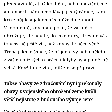
představitelé, ať už koaliční, nebo opoziční, ale
ani experti nám nedodávají jasný rámec, kam
krize půjde a jak na nás může dolehnout.
V momentě, kdy máte pocit, že vás něco
ohrožuje, ale nevíte, do jaké míry, stresuje vás
to vlastně ještě víc, než kdybyste něco věděl.
Třeba jaká je šance, že přijdete vy nebo někdo
z vašich blízkých o práci, i kdyby byla poměrně
velká. Když tohle víte, můžete se připravit.
Takže obavy ze zdražování nyní překonaly
obavy z vojenského ohrožení země kvůli
větší nejistotě z budoucího vývoje cen?
Válečné ohrožení pro nás bylo v době,