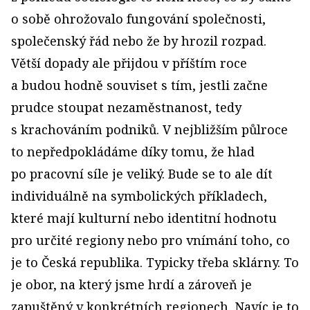
o sobě ohrožovalo fungování společnosti,
společenský řád nebo že by hrozil rozpad.
Větší dopady ale přijdou v příštím roce
a budou hodně souviset s tím, jestli začne
prudce stoupat nezaměstnanost, tedy
s krachováním podniků. V nejbližším půlroce
to nepředpokládáme díky tomu, že hlad
po pracovní síle je veliký. Bude se to ale dít
individuálně na symbolických příkladech,
které mají kulturní nebo identitní hodnotu
pro určité regiony nebo pro vnímání toho, co
je to Česká republika. Typicky třeba sklárny. To
je obor, na který jsme hrdí a zároveň je
zapuštěný v konkrétních regionech. Navíc je to