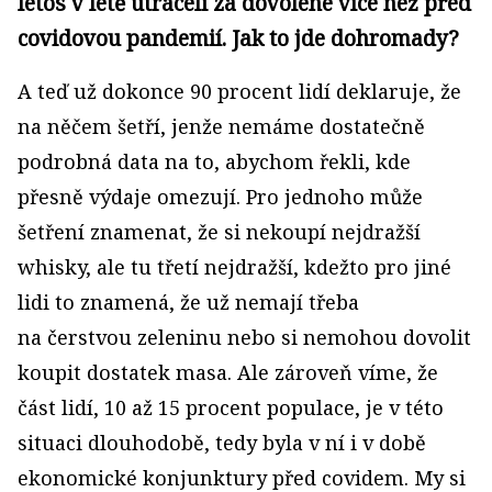
letos v létě utráceli za dovolené více než před
covidovou pandemií. Jak to jde dohromady?
A teď už dokonce 90 procent lidí deklaruje, že
na něčem šetří, jenže nemáme dostatečně
podrobná data na to, abychom řekli, kde
přesně výdaje omezují. Pro jednoho může
šetření znamenat, že si nekoupí nejdražší
whisky, ale tu třetí nejdražší, kdežto pro jiné
lidi to znamená, že už nemají třeba
na čerstvou zeleninu nebo si nemohou dovolit
koupit dostatek masa. Ale zároveň víme, že
část lidí, 10 až 15 procent populace, je v této
situaci dlouhodobě, tedy byla v ní i v době
ekonomické konjunktury před covidem. My si