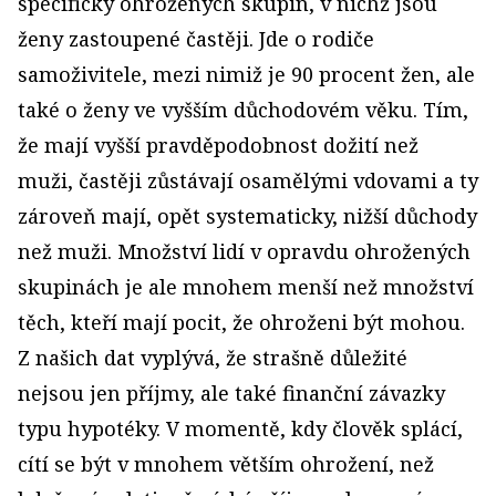
specificky ohrožených skupin, v nichž jsou
ženy zastoupené častěji. Jde o rodiče
samoživitele, mezi nimiž je 90 procent žen, ale
také o ženy ve vyšším důchodovém věku. Tím,
že mají vyšší pravděpodobnost dožití než
muži, častěji zůstávají osamělými vdovami a ty
zároveň mají, opět systematicky, nižší důchody
než muži. Množství lidí v opravdu ohrožených
skupinách je ale mnohem menší než množství
těch, kteří mají pocit, že ohroženi být mohou.
Z našich dat vyplývá, že strašně důležité
nejsou jen příjmy, ale také finanční závazky
typu hypotéky. V momentě, kdy člověk splácí,
cítí se být v mnohem větším ohrožení, než