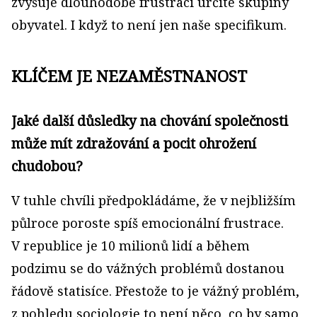
zvyšuje dlouhodobě frustraci určité skupiny
obyvatel. I když to není jen naše specifikum.
KLÍČEM JE NEZAMĚSTNANOST
Jaké další důsledky na chování společnosti
může mít zdražování a pocit ohrožení
chudobou?
V tuhle chvíli předpokládáme, že v nejbližším
půlroce poroste spíš emocionální frustrace.
V republice je 10 milionů lidí a během
podzimu se do vážných problémů dostanou
řádově statisíce. Přestože to je vážný problém,
z pohledu sociologie to není něco, co by samo