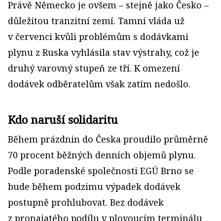
Právě Německo je ovšem – stejně jako Česko –
důležitou tranzitní zemí. Tamní vláda už
v červenci kvůli problémům s dodávkami
plynu z Ruska vyhlásila stav výstrahy, což je
druhý varovný stupeň ze tří. K omezení
dodávek odběratelům však zatím nedošlo.
Kdo naruší solidaritu
Během prázdnin do Česka proudilo průměrně
70 procent běžných denních objemů plynu.
Podle poradenské společnosti EGÚ Brno se
bude během podzimu výpadek dodávek
postupně prohlubovat. Bez dodávek
z pronajatého podílu v plovoucím terminálu