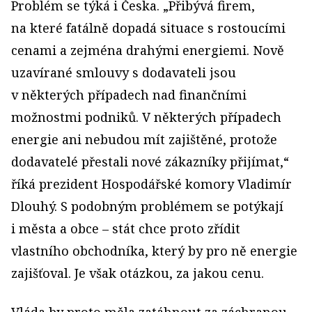
Problém se týká i Česka. „Přibývá firem,
na které fatálně dopadá situace s rostoucími
cenami a zejména drahými energiemi. Nově
uzavírané smlouvy s dodavateli jsou
v některých případech nad finančními
možnostmi podniků. V některých případech
energie ani nebudou mít zajištěné, protože
dodavatelé přestali nové zákazníky přijímat,“
říká prezident Hospodářské komory Vladimír
Dlouhý. S podobným problémem se potýkají
i města a obce – stát chce proto zřídit
vlastního obchodníka, který by pro ně energie
zajišťoval. Je však otázkou, za jakou cenu.
Vláda by proto měla zatáhnout za záchranou