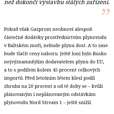
než dokončí výstavbu stálých zařízení.
Pokud však Gazprom neobnoví alespoň
částečně dodávky prostřednictvím plynovodu
v Baltském moři, nebude plynu dost. A to zase
bude tlačit ceny nahoru. Ještě loni bylo Rusko
nejvýznamnějším dodavatelem plynu do EU,
a to s podílem kolem 45 procent celkových
importů. Před letošním létem klesl podíl
zhruba na 20 procent a od té doby se – kvůli
plánovaným i neplánovaným odstávkám
plynovodu Nord Stream 1 – ještě snížil.