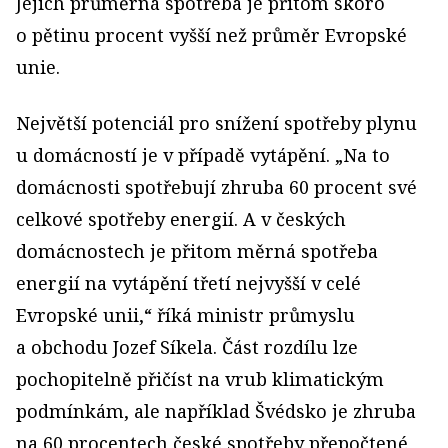
Jejich průměrná spotřeba je přitom skoro
o pětinu procent vyšší než průměr Evropské
unie.
Největší potenciál pro snížení spotřeby plynu
u domácností je v případě vytápění. „Na to
domácnosti spotřebují zhruba 60 procent své
celkové spotřeby energií. A v českých
domácnostech je přitom měrná spotřeba
energií na vytápění třetí nejvyšší v celé
Evropské unii,“ říká ministr průmyslu
a obchodu Jozef Síkela. Část rozdílu lze
pochopitelně přičíst na vrub klimatickým
podmínkám, ale například Švédsko je zhruba
na 60 procentech české spotřeby přepočtené