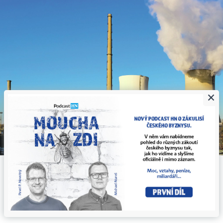
×
Dvě ze tří posledních německých jaderných elektráren, které
měly na konci roku skončit, zůstanou do dubna 2023 v
pohotovostním režimu.
Foto: Shutterstock