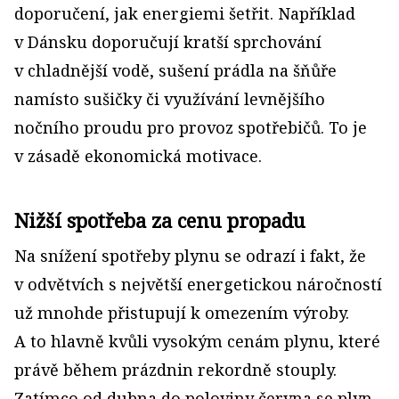
doporučení, jak energiemi šetřit. Například
v Dánsku doporučují kratší sprchování
v chladnější vodě, sušení prádla na šňůře
namísto sušičky či využívání levnějšího
nočního proudu pro provoz spotřebičů. To je
v zásadě ekonomická motivace.
Nižší spotřeba za cenu propadu
Na snížení spotřeby plynu se odrazí i fakt, že
v odvětvích s největší energetickou náročností
už mnohde přistupují k omezením výroby.
A to hlavně kvůli vysokým cenám plynu, které
právě během prázdnin rekordně stouply.
Zatímco od dubna do poloviny června se plyn