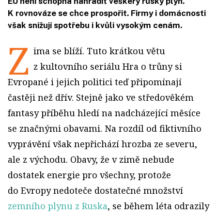
EU není schopna nahradit veškerý ruský plyn.
K rovnováze se chce prospořit. Firmy i domácnosti
však snižují spotřebu i kvůli vysokým cenám.
Z
ima se blíží. Tuto krátkou větu
z kultovního seriálu Hra o trůny si
Evropané i jejich politici teď připomínají
častěji než dřív. Stejně jako ve středověkém
fantasy příběhu hledí na nadcházející měsíce
se značnými obavami. Na rozdíl od fiktivního
vyprávění však nepřichází hrozba ze severu,
ale z východu. Obavy, že v zimě nebude
dostatek energie pro všechny, protože
do Evropy nedoteče dostatečné množství
zemního plynu z Ruska
, se během léta odrazily