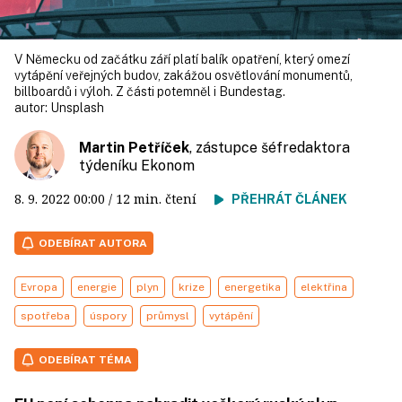
V Německu od začátku září platí balík opatření, který omezí
vytápění veřejných budov, zakážou osvětlování monumentů,
billboardů i výloh. Z části potemněl i Bundestag.
autor:
Unsplash
Martin Petříček
, zástupce šéfredaktora
týdeníku Ekonom
8. 9. 2022
00:00
/ 12 min. čtení
PŘEHRÁT ČLÁNEK
ODEBÍRAT AUTORA
Evropa
energie
plyn
krize
energetika
elektřina
spotřeba
úspory
průmysl
vytápění
ODEBÍRAT TÉMA