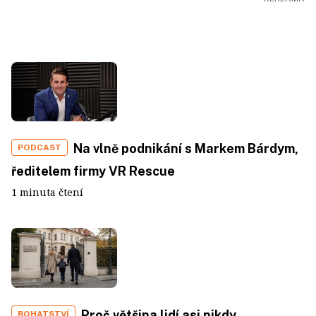
Na vlně podnikání s Markem Bárdym,
PODCAST
ředitelem firmy VR Rescue
1 minuta čtení
Proč většina lidí asi nikdy
BOHATSTVÍ