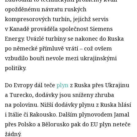
opožděnému návratu ruských
kompresorových turbín, jejichž servis
v Kanadě prováděla společnost Siemens
Energy. Uvázlé turbíny se nakonec do Ruska
po německé přímluvě vrátí – což ovšem
vzbudilo bouři nevole mezi ukrajinskými
politiky.
Do Evropy dál teče
plyn
z Ruska přes Ukrajinu
a Turecko, dodávky jsou sníženy zhruba
na polovinu. Nižší dodávky plynu z Ruska hlásí
i Itálie či Rakousko. Dalším plynovodem Jamal
přes Polsko a Bělorusko pak do EU plyn neteče
žádný.