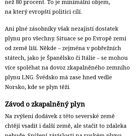
než 80 procent. To je minimální objem,
na který evropští politici cílí.
Ani plné zásobníky však nezajistí dostatek
plynu pro všechny. Situace se po Evropě zemi
od země liší. Někde – zejména v pobřežních
státech, jako je Španělsko či Itálie – se mohou
více spoléhat na dovoz zkapalněného zemního
plynu LNG. Švédsko má zase hned vedle
Norsko, kde se plyn těží.
Závod o zkapalněný plyn
Na zvýšení dodávek z této severské země
chtějí vsadit i další země, ale stačit to zdaleka
nebude. Snížení závislosti na ruském plynu,