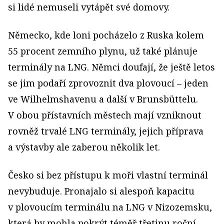
si lidé nemuseli vytápět své domovy.
Německo, kde loni pocházelo z Ruska kolem
55 procent zemního plynu, už také plánuje
terminály na LNG. Němci doufají, že ještě letos
se jim podaří zprovoznit dva plovoucí – jeden
ve Wilhelmshavenu a další v Brunsbüttelu.
V obou přístavních městech mají vzniknout
rovněž trvalé LNG terminály, jejich příprava
a výstavby ale zaberou několik let.
Česko si bez přístupu k moři vlastní terminál
nevybuduje. Pronajalo si alespoň kapacitu
v plovoucím terminálu na LNG v Nizozemsku,
která by mohla pokrýt téměř třetinu roční