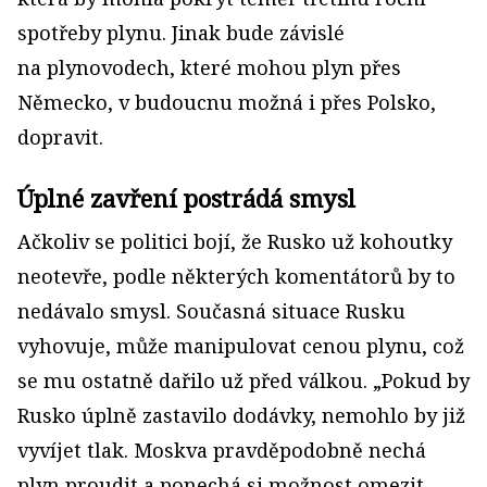
spotřeby plynu. Jinak bude závislé
na plynovodech, které mohou plyn přes
Německo, v budoucnu možná i přes Polsko,
dopravit.
Úplné zavření postrádá smysl
Ačkoliv se politici bojí, že Rusko už kohoutky
neotevře, podle některých komentátorů by to
nedávalo smysl. Současná situace Rusku
vyhovuje, může manipulovat cenou plynu, což
se mu ostatně dařilo už před válkou. „Pokud by
Rusko úplně zastavilo dodávky, nemohlo by již
vyvíjet tlak. Moskva pravděpodobně nechá
plyn proudit a ponechá si možnost omezit