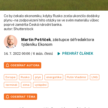
Co by čekalo ekonomiku, kdyby Rusko zcela ukončilo dodávky
plynu – na zodpovězení této otázky se ve svém materiálu vůbec
poprvé zaměřila Česká národní banka.
autor:
Shutterstock
Martin Petříček
, zástupce šéfredaktora
týdeníku Ekonom
14. 7. 2022
00:00
/ 6 min. čtení
PŘEHRÁT ČLÁNEK
ODEBÍRAT AUTORA
Evropa
Rusko
plyn
energetika
Putin Vladimir
LNG
terminál
zima
vytápění
ODEBÍRAT TÉMA