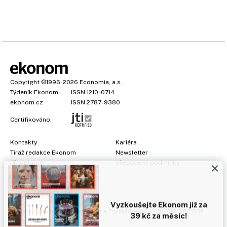
Copyright
©1996-2026
Economia, a.s.
Týdeník Ekonom
ISSN 1210-0714
ekonom.cz
ISSN 2787-9380
Certifikováno:
Kontakty
Kariéra
Tiráž redakce Ekonom
Newsletter
×
Předplatné
Všeobecné podmínky
Prohlášení o cookies
Nastavení soukromí
Ochrana osobních údajů
Vyzkoušejte Ekonom již za
Inzerce
, obchodní garant:
Adéla Formáčková
,
+420 739 500 832
39 kč za měsíc!