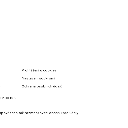
×
Prohlášení o cookies
Nastavení soukromí
y
Ochrana osobních údajů
9 500 832
e zapovězeno též rozmnožování obsahu pro účely