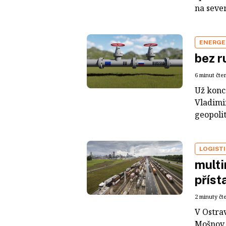
na sever
ENERGE
bez r
6 minut čte
Už konc
Vladimi
geopolit
LOGIST
multi
přís
2 minuty čt
V Ostra
Mošnov 