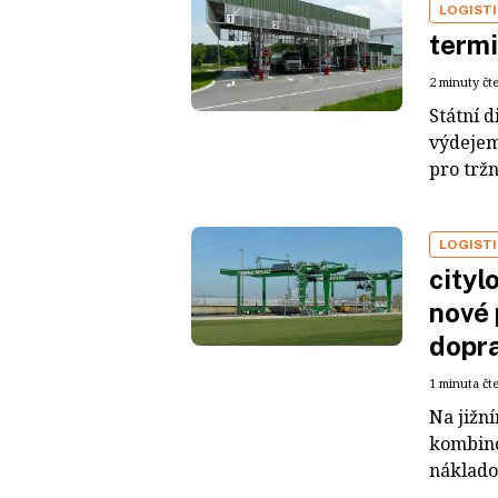
LOGIST
termi
2 minuty čt
Státní d
výdejem
pro tržn
LOGIST
cityl
nové 
dopr
1 minuta čt
Na jižn
kombino
náklado