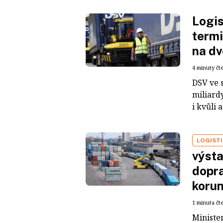
Logis
termi
na dv
4 minuty čt
DSV ve 
miliardy
i kvůli 
LOGIST
výsta
dopra
koru
1 minuta čt
Ministe