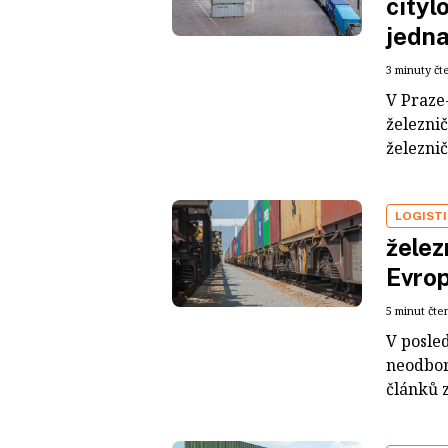
cityl
jedna
3 minuty čt
V Praze
železni
železnič
LOGIST
želez
Evro
5 minut čte
V posle
neodbor
článků 