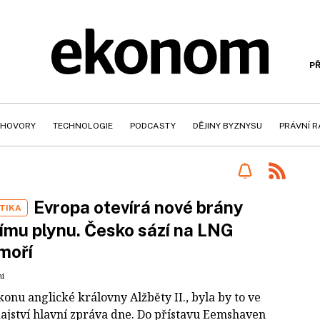
PŘ
HOVORY
TECHNOLOGIE
PODCASTY
DĚJINY BYZNYSU
PRÁVNÍ 
Evropa otevírá nové brány
TIKA
mu plynu. Česko sází na LNG
moří
ní
onu anglické královny Alžběty II., byla by to ve
ajství hlavní zpráva dne. Do přístavu Eemshaven