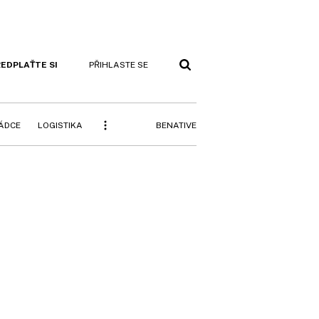
EDPLAŤTE SI
PŘIHLASTE SE
BENATIVE
RÁDCE
LOGISTIKA