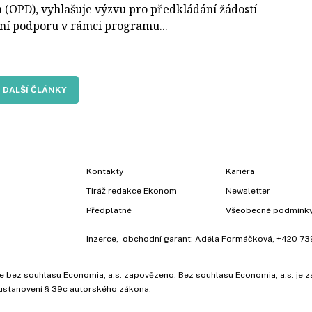
 (OPD), vyhlašuje výzvu pro předkládání žádostí
ční podporu v rámci programu...
DALŠÍ ČLÁNKY
Kontakty
Kariéra
Tiráž redakce Ekonom
Newsletter
Předplatné
Všeobecné podmínk
Inzerce
, obchodní garant:
Adéla Formáčková
,
+420 73
ů, je bez souhlasu Economia, a.s. zapovězeno. Bez souhlasu Economia, a.s. j
ustanovení § 39c autorského zákona.