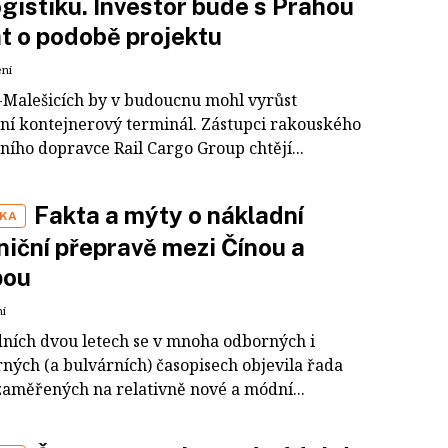
ogistiku. Investor bude s Prahou
t o podobě projektu
ení
-Malešicích by v budoucnu mohl vyrůst
ční kontejnerový terminál. Zástupci rakouského
ního dopravce Rail Cargo Group chtějí...
Fakta a mýty o nákladní
IKA
niční přepravě mezi Čínou a
pou
ní
dních dvou letech se v mnoha odborných i
ných (a bulvárních) časopisech objevila řada
zaměřených na relativně nové a módní...