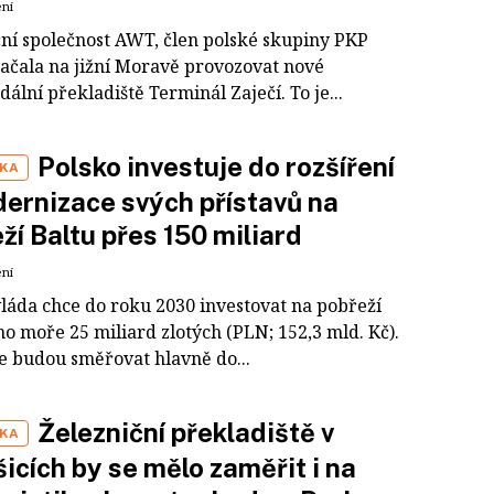
ení
ční společnost AWT, člen polské skupiny PKP
začala na jižní Moravě provozovat nové
ální překladiště Terminál Zaječí. To je...
Polsko investuje do rozšíření
IKA
ernizace svých přístavů na
ží Baltu přes 150 miliard
ení
vláda chce do roku 2030 investovat na pobřeží
o moře 25 miliard zlotých (PLN; 152,3 mld. Kč).
ce budou směřovat hlavně do...
Železniční překladiště v
IKA
icích by se mělo zaměřit i na