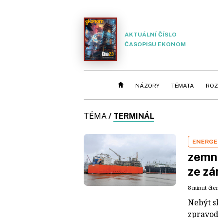
AKTUÁLNÍ ČÍSLO
ČASOPISU EKONOM
NÁZORY
TÉMATA
ROZ
TÉMA
/
TERMINÁL
ENERGE
zemní
ze zá
8 minut čte
Nebýt sk
zpravod