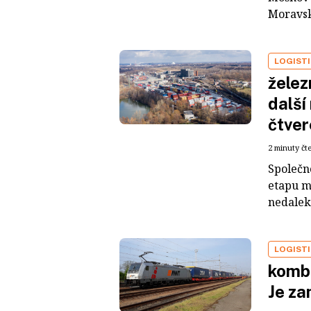
Moravsk
LOGIST
želez
další
čtver
2 minuty čt
Společn
etapu m
nedaleko
LOGIST
kombi
Je za