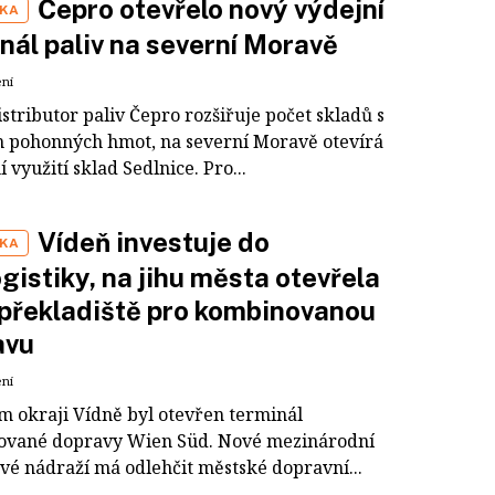
Čepro otevřelo nový výdejní
IKA
nál paliv na severní Moravě
ení
istributor paliv Čepro rozšiřuje počet skladů s
 pohonných hmot, na severní Moravě otevírá
í využití sklad Sedlnice. Pro...
Vídeň investuje do
IKA
ogistiky, na jihu města otevřela
překladiště pro kombinovanou
avu
ení
ím okraji Vídně byl otevřen terminál
vané dopravy Wien Süd. Nové mezinárodní
vé nádraží má odlehčit městské dopravní...