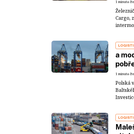
1 minuta čt
Železni
Cargo, 
intermod
LOGIST
a mod
pobře
1 minuta čt
Polská 
Baltskéh
Investi
LOGIST
Maleš