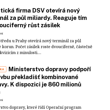
tická firma DSV otevírá nový
nál za půl miliardy. Reaguje tím
ouciferný růst zásilek
ení
středu u Prahy otevírá nový terminál za půl
 korun. Počet zásilek roste dvouciferně, částečně
akvizicím z minulosti....
Ministerstvo dopravy podpoří
IKA
vbu překladišť kombinované
vy. K dispozici je 860 milionů
n
ení
rstvo dopravy, které řídí Operační program