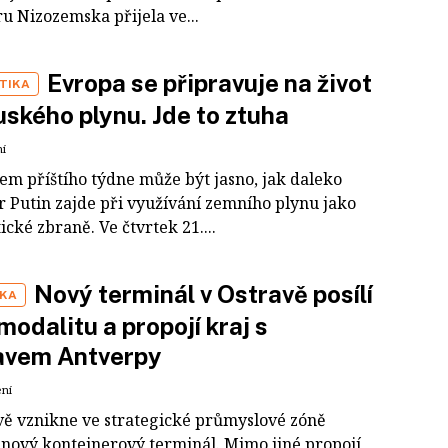
u Nizozemska přijela ve...
Evropa se připravuje na život
TIKA
uského plynu. Jde to ztuha
ní
em příštího týdne může být jasno, jak daleko
r Putin zajde při využívání zemního plynu jako
ické zbraně. Ve čtvrtek 21....
Nový terminál v Ostravě posílí
IKA
modalitu a propojí kraj s
tavem Antverpy
ení
vě vznikne ve strategické průmyslové zóně
nový kontejnerový terminál. Mimo jiné propojí