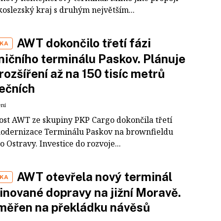
oslezský kraj s druhým největším...
AWT dokončilo třetí fázi
IKA
ničního terminálu Paskov. Plánuje
 rozšíření až na 150 tisíc metrů
ečních
ení
ost AWT ze skupiny PKP Cargo dokončila třetí
odernizace Terminálu Paskov na brownfieldu
 Ostravy. Investice do rozvoje...
AWT otevřela nový terminál
IKA
nované dopravy na jižní Moravě.
měřen na překládku návěsů