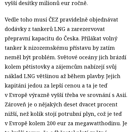
vyšší desítky mi­lionů eur ročně.
Vedle toho musí ČEZ pravidelně objednávat
dodávky z tankerů LNG a zarezervovat
přepravní kapacitu do Česka. Přilákat volný
tanker k nizozemskému přístavu by zatím
neměl být problém. Světové oceány jich brázdí
kolem pětistovky a zájemcům nabízejí svůj
náklad LNG většinou až během plavby. Jejich
kapitáni jedou za lepší cenou a ta je teď
v Evropě výrazně vyšší třeba ve srovnání s Asií.
Zároveň je o nějakých deset dvacet procent
nižší, než kolik stojí potrubní plyn, což je teď
v Evropě kolem 200 eur za megawatthodinu. Je