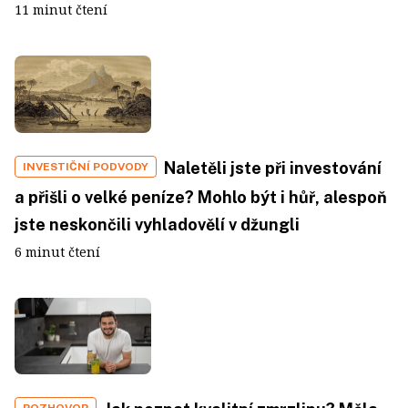
11 minut čtení
Naletěli jste při investování
INVESTIČNÍ PODVODY
a přišli o velké peníze? Mohlo být i hůř, alespoň
jste neskončili vyhladovělí v džungli
6 minut čtení