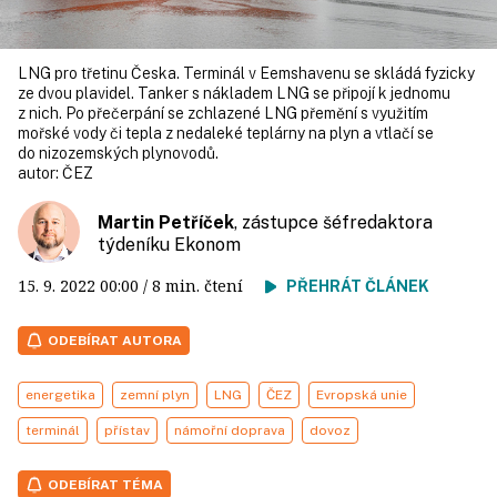
LNG pro třetinu Česka. Terminál v Eemshavenu se skládá fyzicky
ze dvou plavidel. Tanker s nákladem LNG se připojí k jednomu
z nich. Po přečerpání se zchlazené LNG přemění s využitím
mořské vody či tepla z nedaleké teplárny na plyn a vtlačí se
do nizozemských plynovodů.
autor:
ČEZ
Martin Petříček
, zástupce šéfredaktora
týdeníku Ekonom
15. 9. 2022
00:00
/ 8 min. čtení
PŘEHRÁT ČLÁNEK
ODEBÍRAT AUTORA
energetika
zemní plyn
LNG
ČEZ
Evropská unie
terminál
přístav
námořní doprava
dovoz
ODEBÍRAT TÉMA