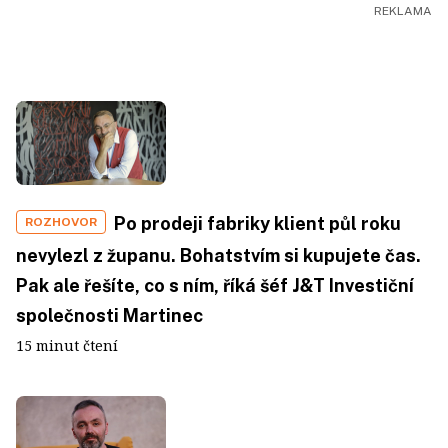
Po prodeji fabriky klient půl roku
ROZHOVOR
nevylezl z županu. Bohatstvím si kupujete čas.
Pak ale řešíte, co s ním, říká šéf J&T Investiční
společnosti Martinec
15 minut čtení