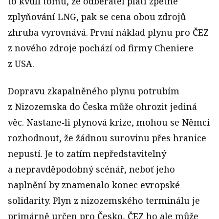
to kvůli tomu, že odběratel platí zpětné
zplyňování LNG, pak se cena obou zdrojů
zhruba vyrovnává. První náklad plynu pro ČEZ
z nového zdroje pochází od firmy Cheniere
z USA.
Dopravu zkapalněného plynu potrubím
z Nizozemska do Česka může ohrozit jediná
věc. Nastane‑li plynová krize, mohou se Němci
rozhodnout, že žádnou surovinu přes hranice
nepustí. Je to zatím nepředstavitelný
a nepravděpodobný scénář, neboť jeho
naplnění by znamenalo konec evropské
solidarity. Plyn z nizozemského terminálu je
primárně určen pro Česko, ČEZ ho ale může