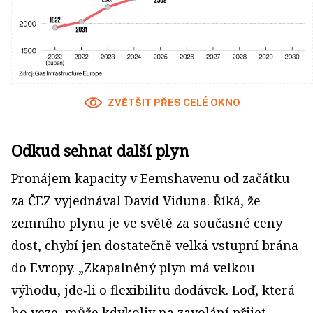
ZVĚTŠIT PŘES CELÉ OKNO
Odkud sehnat další plyn
Pronájem kapacity v Eemshavenu od začátku
za ČEZ vyjednával David Viduna. Říká, že
zemního plynu je ve světě za současné ceny
dost, chybí jen dostatečně velká vstupní brána
do Evropy. „Zkapalněný plyn má velkou
výhodu, jde‑li o flexibilitu dodávek. Loď, která
ho veze, může kdykoliv na zavolání přijet.