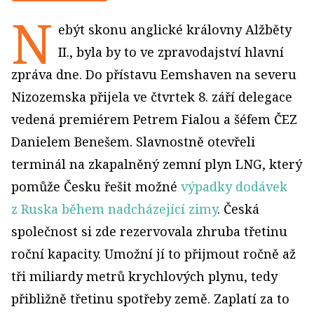
N
ebýt skonu anglické královny Alžběty
II., byla by to ve zpravodajství hlavní
zpráva dne. Do přístavu Eemshaven na severu
Nizozemska přijela ve čtvrtek 8. září delegace
vedená premiérem Petrem Fialou a šéfem ČEZ
Danielem Benešem. Slavnostně otevřeli
terminál na zkapalněný zemní plyn LNG, který
pomůže Česku řešit možné
výpadky dodávek
z Ruska během nadcházející zimy
. Česká
společnost si zde rezervovala zhruba třetinu
roční kapacity. Umožní jí to přijmout ročně až
tři miliardy metrů krychlových plynu, tedy
přibližně třetinu spotřeby země. Zaplatí za to