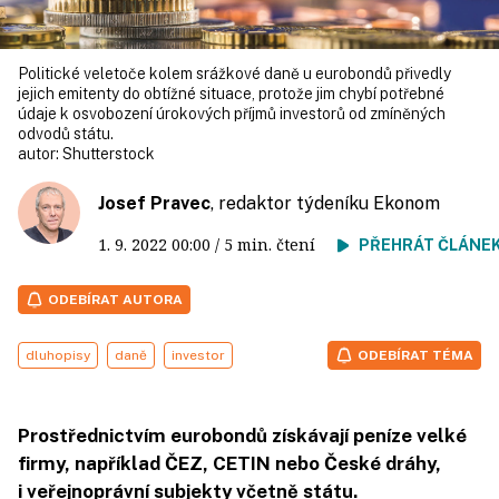
Politické veletoče kolem srážkové daně u eurobondů přivedly
jejich emitenty do obtížné situace, protože jim chybí potřebné
údaje k osvobození úrokových příjmů investorů od zmíněných
odvodů státu.
autor:
Shutterstock
Josef Pravec
, redaktor týdeníku Ekonom
1. 9. 2022
00:00
/ 5 min. čtení
PŘEHRÁT ČLÁNE
ODEBÍRAT AUTORA
dluhopisy
daně
investor
ODEBÍRAT TÉMA
Prostřednictvím eurobondů získávají peníze velké
firmy, například ČEZ, CETIN nebo České dráhy,
i veřejnoprávní subjekty včetně státu.