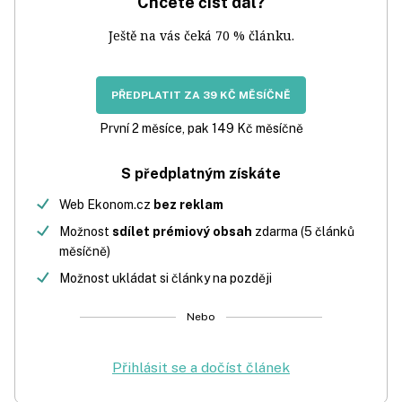
Chcete číst dál?
Ještě na vás čeká 70 % článku.
PŘEDPLATIT ZA 39 KČ MĚSÍČNĚ
První 2 měsíce, pak 149 Kč měsíčně
S předplatným získáte
Web Ekonom.cz
bez reklam
Možnost
sdílet prémiový obsah
zdarma (5 článků
měsíčně)
Možnost ukládat si články na později
Nebo
Přihlásit se a dočíst článek