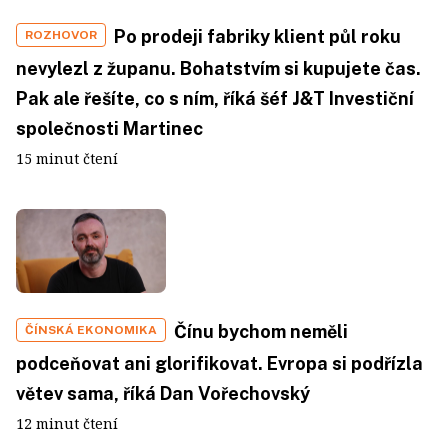
Po prodeji fabriky klient půl roku
ROZHOVOR
nevylezl z županu. Bohatstvím si kupujete čas.
Pak ale řešíte, co s ním, říká šéf J&T Investiční
společnosti Martinec
15 minut čtení
Čínu bychom neměli
ČÍNSKÁ EKONOMIKA
podceňovat ani glorifikovat. Evropa si podřízla
větev sama, říká Dan Vořechovský
12 minut čtení