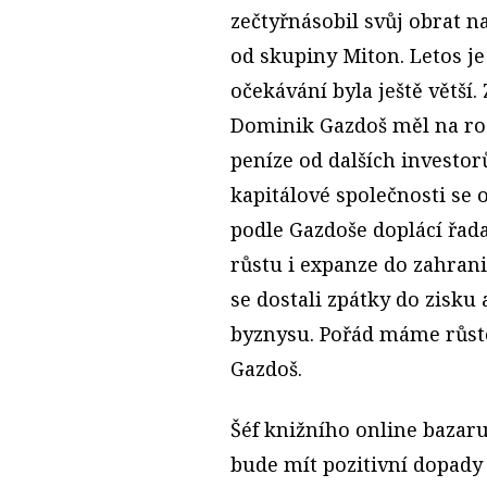
zečtyřnásobil svůj obrat na
od skupiny Miton. Letos je
očekávání byla ještě větší.
Dominik Gazdoš měl na roz
peníze od dalších investor
kapitálové společnosti se 
podle Gazdoše doplácí řad
růstu i expanze do zahran
se dostali zpátky do zisku
byznysu. Pořád máme růsto
Gazdoš.
Šéf knižního online bazar
bude mít pozitivní dopady 