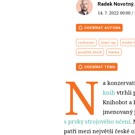
Radek Novotný
14. 7. 2022
00:00
/
ODEBÍRAT AUTORA
rozhovor
start-up
knižní 
použité zboží
banka
ODEBÍRAT TÉMA
N
a konzervat
knih
vtrhli 
Knihobot a 
jmenovaný j
s prvky strojového učení
.
patří mezi největší české