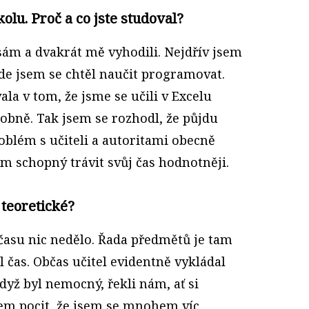
kolu. Proč a co jste studoval?
sám a dvakrát mě vyhodili. Nejdřív jsem
de jsem se chtěl naučit programovat.
ala v tom, že jsme se učili v Excelu
obně. Tak jsem se rozhodl, že půjdu
oblém s učiteli a autoritami obecně
em schopný trávit svůj čas hodnotněji.
 teoretické?
 času nic nedělo. Řada předmětů je tam
l čas. Občas učitel evidentně vykládal
dyž byl nemocný, řekli nám, ať si
em pocit, že jsem se mnohem víc