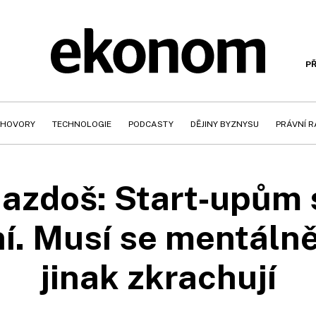
PŘ
HOVORY
TECHNOLOGIE
PODCASTY
DĚJINY BYZNYSU
PRÁVNÍ 
azdoš: Start‑upům 
í. Musí se mentáln
jinak zkrachují