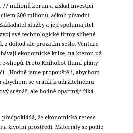
 77 milionů korun a získal investici
 cílem 200 milionů, ačkoli původní
 Zakladatel služby a její spolumajitel
voj své technologické firmy slíbené
ů, z dohod ale prozatím sešlo. Venture
obávají ekonomické krize, na kterou už
a e‑shopů. Proto Knihobot tlumí plány
ičí. „Hodně jsme propouštěli, abychom
 a abychom se vrátili k udržitelnému
vý scénář, ale hodně opatrný,“ říká
u předpokládá, že ekonomická recese
na životní prostředí. Materiály se podle