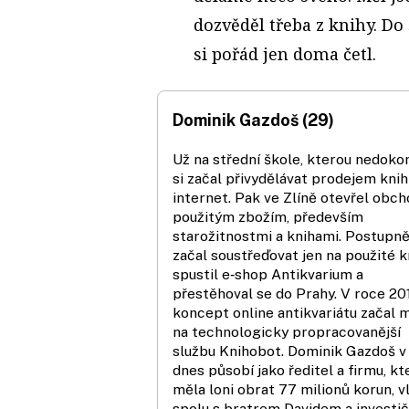
dozvěděl třeba z knihy. Do
si pořád jen doma četl.
Dominik Gazdoš (29)
Už na střední škole, kterou nedokon
si začal přivydělávat prodejem knih
internet. Pak ve Zlíně otevřel obch
použitým zbožím, především
starožitnostmi a knihami. Postupně
začal soustřeďovat jen na použité k
spustil e‑shop Antikvarium a
přestěhoval se do Prahy. V roce 20
koncept online antikvariátu začal 
na technologicky propracovanější
službu Knihobot. Dominik Gazdoš v 
dnes působí jako ředitel a firmu, kt
měla loni obrat 77 milionů korun, v
spolu s bratrem Davidem a investič