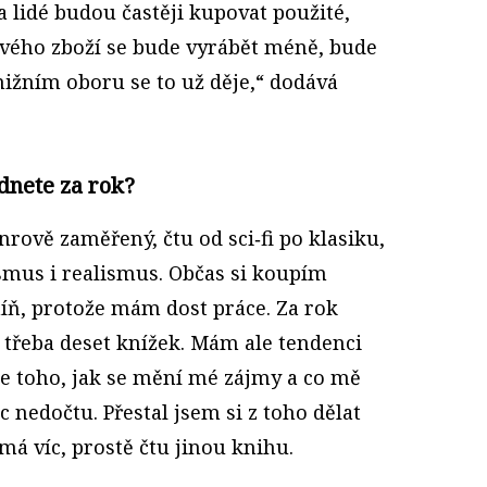
a lidé budou častěji kupovat použité,
Nového zboží se bude vyrábět méně, bude
 knižním oboru se to už děje,“ dodává
ádnete za rok?
rově zaměřený, čtu od sci‑fi po klasiku,
ismus i realismus. Občas si koupím
míň, protože mám dost práce. Za rok
 třeba deset knížek. Mám ale tendenci
le toho, jak se mění mé zájmy a co mě
c nedočtu. Přestal jsem si z toho dělat
má víc, prostě čtu jinou knihu.