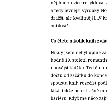
něj budou více recyklovat 
a tedy levnější výrobky. 
dražší, ale kvalitnější. „V
antikvář.
Co čtete a kolik knih zvl
Nikdy jsem nebyl úplně žán
hodně 19. století, romant
i novější knížku. Teď čtu 
dočtu od začátku do konce
spoustu knih rozečíst pod
láká, takže jich strašně mo
bariéru. Když mě něco zají