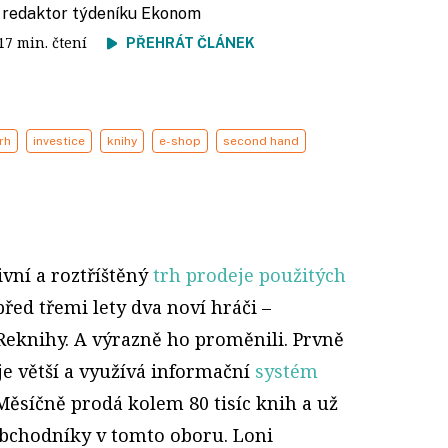
, redaktor týdeníku Ekonom
 17 min. čtení
PŘEHRÁT ČLÁNEK
trh
investice
knihy
e-shop
second hand
ivní a roztříštěný
trh prodeje použitých
před třemi lety dva noví hráči –
Reknihy. A výrazně ho proměnili. Prvně
e větší a využívá informační
systém
 Měsíčně prodá kolem 80 tisíc knih a už
 obchodníky v tomto oboru. Loni