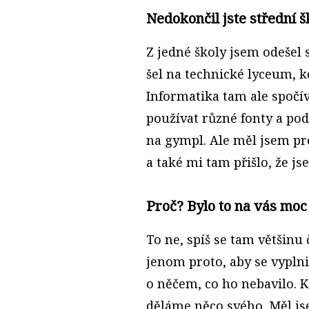
Nedokončil jste střední š
Z jedné školy jsem odešel 
šel na technické lyceum, k
Informatika tam ale spočív
používat různé fonty a pod
na gympl. Ale měl jsem pr
a také mi tam přišlo, že js
Proč? Bylo to na vás moc
To ne, spíš se tam většinu
jenom proto, aby se vyplni
o něčem, co ho nebavilo. K
děláme něco svého. Měl js