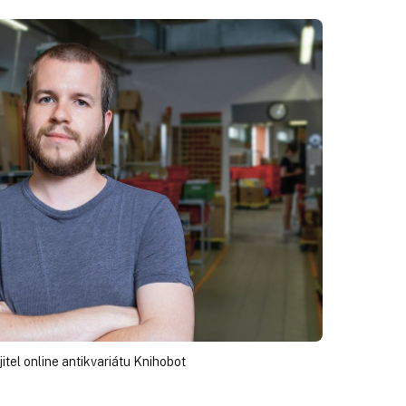
itel online antikvariátu Knihobot