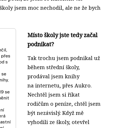
 školy jsem moc nechodil, ale ne že bych
Místo školy jste tedy začal
podnikat?
čil,
 přes
Tak trochu jsem podnikal už
od s
během střední školy,
 se
prodával jsem knihy
nihy,
na internetu, přes Aukro.
19 se
Nechtěl jsem si říkat
měnit
rodičům o peníze, chtěl jsem
ní
být nezávislý. Když mě
erá
vyhodili ze školy, otevřel
lastní
ní