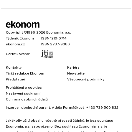
Copyright
©1996-2026
Economia, a.s.
Týdeník Ekonom
ISSN 1210-0714
ekonom.cz
ISSN 2787-9380
Certifikováno:
Kontakty
Kariéra
Tiráž redakce Ekonom
Newsletter
Předplatné
Všeobecné podmínky
Prohlášení o cookies
Nastavení soukromí
Ochrana osobních údajů
Inzerce
, obchodní garant:
Adéla Formáčková
,
+420 739 500 832
Jakékoliv užití obsahu, včetně převzetí článků, je bez souhlasu
Economia, a.s. zapovězeno. Bez souhlasu Economia, a.s. je