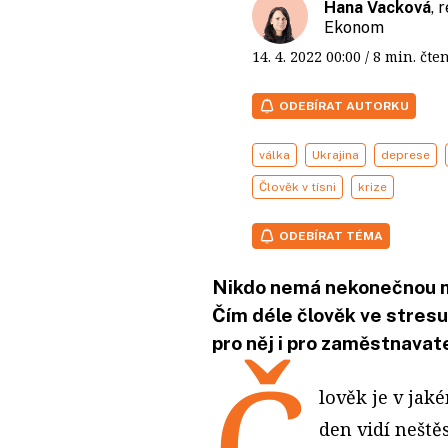
Hana Vacková
, 
Ekonom
14. 4. 2022
00:00
/ 8 min. č
ODEBÍRAT AUTORKU
válka
Ukrajina
deprese
Člověk v tísni
krize
ODEBÍRAT TÉMA
Nikdo nemá nekonečnou mí
Čím déle člověk ve stresu
pro něj i pro zaměstnavat
Č
lověk je v jak
den vidí neště