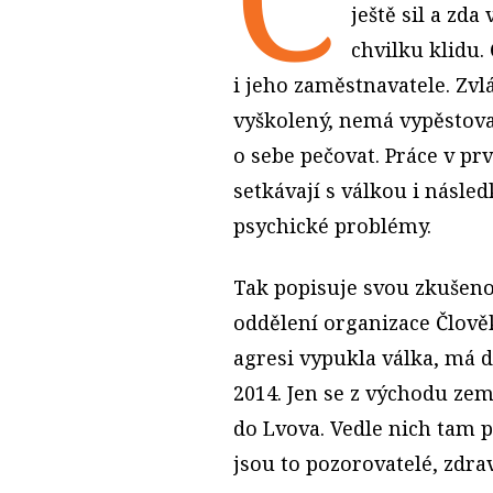
ještě sil a zda
chvilku klidu.
i jeho zaměstnavatele. Zvl
vyškolený, nemá vypěstov
o sebe pečovat. Práce v prvn
setkávají s válkou i násled
psychické problémy.
Tak popisuje svou zkušeno
oddělení organizace Člověk
agresi vypukla válka, má d
2014. Jen se z východu zem
do Lvova. Vedle nich tam pů
jsou to pozorovatelé, zdrav