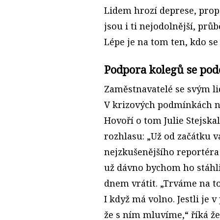
Lidem hrozí deprese, pro
jsou i ti nejodolnější, prů
Lépe je na tom ten, kdo se
Podpora kolegů se pod
Zaměstnavatelé se svým lid
V krizových podmínkách na
Hovoří o tom Julie Stejska
rozhlasu: „Už od začátku 
nejzkušenějšího reportéra
už dávno bychom ho stáhli
dnem vrátit. „Trváme na t
I když má volno. Jestli je 
že s ním mluvíme,“ říká že