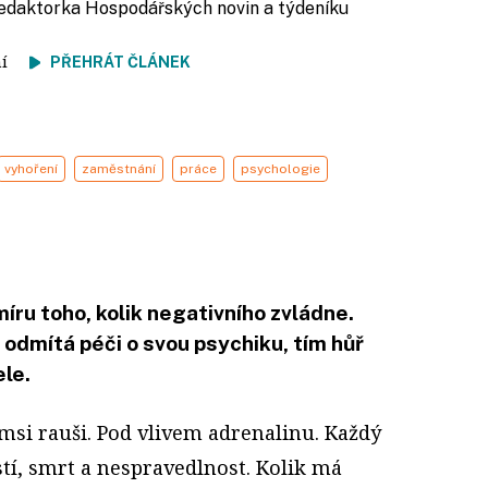
redaktorka Hospodářských novin a týdeníku
tení
PŘEHRÁT ČLÁNEK
vyhoření
zaměstnání
práce
psychologie
ru toho, kolik negativního zvládne.
 odmítá péči o svou psychiku, tím hůř
ele.
émsi rauši. Pod vlivem adrenalinu. Každý
stí, smrt a nespravedlnost. Kolik má