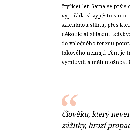
čtyřicet let. Sama se prý 
vypořádává vypěstovanou ot
skleněnou stěnu, přes kter
několikrát zbláznit, kdybych
do válečného terénu poprv
takového nemají. Těm je tř
vymluvili a měli možnost ří
Člověku, který neven
zážitky, hrozí propad