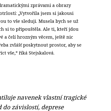
s dramatickými zprávami a obrazy
rlostí: „Vytvořila jsem si jakousi
ou to vše sleduji. Musela bych se už
 si to připouštěla. Ale ti, kteří jdou
é a čelí hrozným věcem, ještě nic
eba zvlášť poskytnout prostor, aby se
ct vše,“ říká Stejskalová.
tiluje navenek vlastní tragické
 do závislostí, deprese