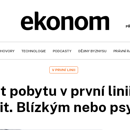
PŘ
HOVORY
TECHNOLOGIE
PODCASTY
DĚJINY BYZNYSU
PRÁVNÍ 
V PRVNÍ LINII
 pobytu v první lini
it. Blízkým nebo ps