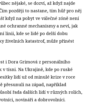
 vůbec nějaké, se dozví, až když najde
 Čím později to nastane, tím hůř pro něj
ášť když na pobyt ve válečné zóně není
ané ochranné mechanismy a neví, jak
í linii, kde se lidé po delší dobu
ky živelních katastrof, může přinést
st i Dora Grimová z personálního
 v tísni. Na Ukrajině, kde po ruské
esítky lidí už od minulé krize v roce
ě přesunuli na západ, například
sobí řada dalších lidí v různých rolích,
otníci, novináři a dobrovolníci.