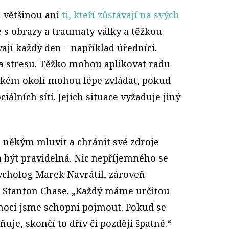
u většinou ani
ti, kteří zůstávají na svých
le s obrazy a traumaty války a těžkou
vají každý den – například úředníci.
a stresu. Těžko mohou aplikovat radu
ízkém okolí mohou lépe zvládat, pokud
iálních sítí. Jejich situace vyžaduje jiný
s někým mluvit a chránit své zdroje
a být pravidelná. Nic nepříjemného se
sycholog Marek Navrátil, zároveň
i Stanton Chase. „Každý máme určitou
mocí jsme schopni pojmout. Pokud se
uje, skončí to dřív či později špatně.“