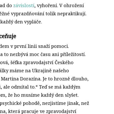
pad do
závislostí
, vyhoření. V ohrožení
běžné vyprazdňování tolik nepraktikují.
 každý den vypláče.
ceňuje
em v první linii snaží pomoci.
 to nezbývá moc času ani příležitostí.
lová, šéfka zpravodajství Českého
války máme na Ukrajině našeho
 Martina Dorazína. Je to hrozně dlouho,
, ale odmítal to.“ Teď se má každým
om, že ho musíme každý den slyšet.
v psychické pohodě, nezjistíme jinak, než
na, která pracuje ve zpravodajství