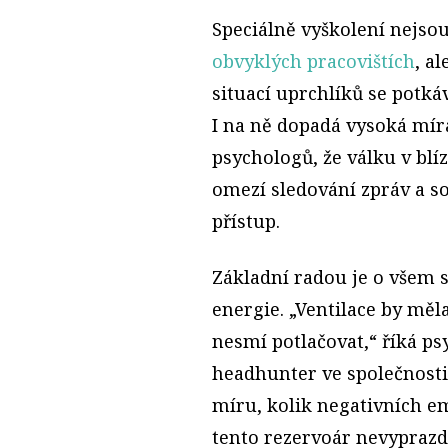
Speciálně vyškolení nejso
obvyklých pracovištích
, a
situací uprchlíků se potká
I na ně dopadá vysoká mír
psychologů, že válku v bl
omezí sledování zpráv a soc
přístup.
Základní radou je o všem 
energie. „Ventilace by měl
nesmí potlačovat,“ říká p
headhunter ve společnost
míru, kolik negativních e
tento rezervoár nevyprazdň