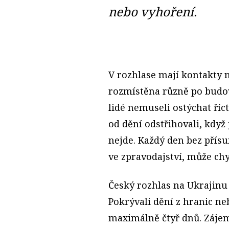
nebo vyhoření.
V rozhlase mají kontakty n
rozmístěna různě po budo
lidé nemuseli ostýchat říc
od dění odstřihovali, když
nejde. Každý den bez přísu
ve zpravodajství, může ch
Český rozhlas na Ukrajinu 
Pokrývali dění z hranic ne
maximálně čtyř dnů. Zájem 