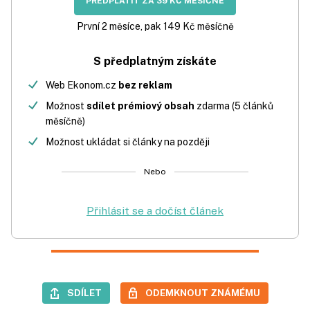
PŘEDPLATIT ZA 39 KČ MĚSÍČNĚ
První 2 měsíce, pak 149 Kč měsíčně
S předplatným získáte
Web Ekonom.cz
bez reklam
Možnost
sdílet prémiový obsah
zdarma (5 článků
měsíčně)
Možnost ukládat si články na později
Nebo
Přihlásit se a dočíst článek
SDÍLET
ODEMKNOUT ZNÁMÉMU