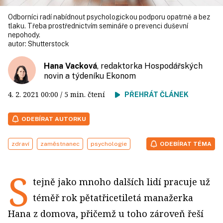
Odborníci radí nabídnout psychologickou podporu opatrně a bez
tlaku. Třeba prostřednictvím semináře o prevenci duševní
nepohody.
autor:
Shutterstock
Hana Vacková
, redaktorka Hospodářských
novin a týdeníku Ekonom
4. 2. 2021
00:00
/ 5 min. čtení
PŘEHRÁT ČLÁNEK
ODEBÍRAT AUTORKU
zdraví
zaměstnanec
psychologie
ODEBÍRAT TÉMA
S
tejně jako mnoho dalších lidí pracuje už
téměř rok pětatřicetiletá manažerka
Hana z domova, přičemž u toho zároveň řeší