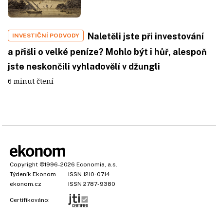
Naletěli jste při investování
INVESTIČNÍ PODVODY
a přišli o velké peníze? Mohlo být i hůř, alespoň
jste neskončili vyhladovělí v džungli
6 minut čtení
Copyright
©1996-2026
Economia, a.s.
Týdeník Ekonom
ISSN 1210-0714
ekonom.cz
ISSN 2787-9380
Certifikováno: