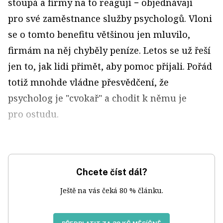
stoupá a firmy na to reagují − objednávají
pro své zaměstnance služby psychologů. Vloni
se o tomto benefitu většinou jen mluvilo,
firmám na něj chyběly peníze. Letos se už řeší
jen to, jak lidi přimět, aby pomoc přijali. Pořád
totiž mnohde vládne přesvědčení, že
psycholog je "cvokař" a chodit k němu je
pro ostudu.
Chcete číst dál?
Ještě na vás čeká 80 % článku.