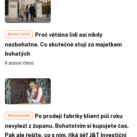
Proč většina lidí asi nikdy
BOHATSTVÍ
nezbohatne. Co skutečně stojí za majetkem
bohatých
8 minut čtení
Po prodeji fabriky klient půl roku
ROZHOVOR
nevylezl z županu. Bohatstvím si kupujete čas.
Pak ale řešíte, co s ním, říká šéf J&T Investiční