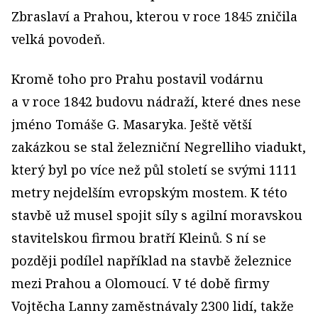
Zbraslaví a Prahou, kterou v roce 1845 zničila
velká povodeň.
Kromě toho pro Prahu postavil vodárnu
a v roce 1842 budovu nádraží, které dnes nese
jméno Tomáše G. Masaryka. Ještě větší
zakázkou se stal železniční Negrelliho viadukt,
který byl po více než půl století se svými 1111
metry nejdelším evropským mostem. K této
stavbě už musel spojit síly s agilní moravskou
stavitelskou firmou bratří Kleinů. S ní se
později podílel například na stavbě železnice
mezi Prahou a Olomoucí. V té době firmy
Vojtěcha Lanny zaměstnávaly 2300 lidí, takže