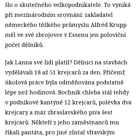
šlo o skutečného velkopodnikatele. To vyniká
při mezinárodním srovnání: zakladatel
německého těžkého průmyslu Alfréd Krupp
měl ve své zbrojovce v Essenu jen poloviční
počet dělníků.
Jak Lanna své lidi platil? Dělníci na stavbách
vydělávali 18 až 51 krejcarů za den. Přičemž
úkolová práce byla odměňována podstatně
lépe než hodinová. Bochník chleba stál tehdy
v podnikové kantýně 12 krejcarů, polévka dva
krejcary a máz zbraslavského piva šest
krejcarů. Někteří z jeho zaměstnanců mu
říkali pantáta, pro jiné zůstal vltavským