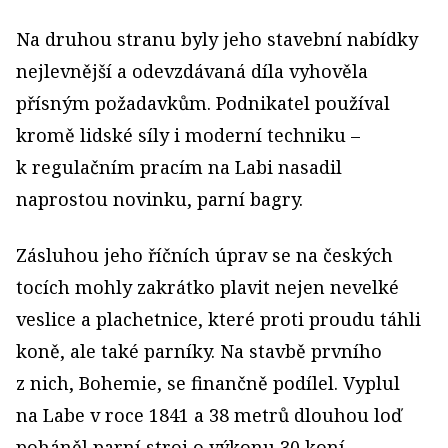
Na druhou stranu byly jeho stavební nabídky
nejlevnější a odevzdávaná díla vyhověla
přísným požadavkům. Podnikatel používal
kromě lidské síly i moderní techniku –
k regulačním pracím na Labi nasadil
naprostou novinku, parní bagry.
Zásluhou jeho říčních úprav se na českých
tocích mohly zakrátko plavit nejen nevelké
veslice a plachetnice, které proti proudu táhli
koně, ale také parníky. Na stavbě prvního
z nich, Bohemie, se finančně podílel. Vyplul
na Labe v roce 1841 a 38 metrů dlouhou loď
poháněl parní stroj o výkonu 30 koní.