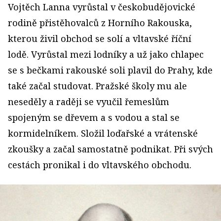
Vojtěch Lanna vyrůstal v českobudějovické
rodině přistěhovalců z Horního Rakouska,
kterou živil obchod se solí a vltavské říční
lodě. Vyrůstal mezi lodníky a už jako chlapec
se s bečkami rakouské soli plavil do Prahy, kde
také začal studovat. Pražské školy mu ale
neseděly a raději se vyučil řemeslům
spojeným se dřevem a s vodou a stal se
kormidelníkem. Složil loďařské a vrátenské
zkoušky a začal samostatně podnikat. Při svých
cestách pronikal i do vltavského obchodu.