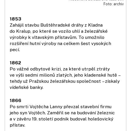
Foto: archiv
1853
Zahájil stavbu Buštěhradské dráhy z Kladna
do Kralup, po které se vozilo uhlí a železářské
výrobky k vltavským přístavům. To umožnilo
rozšíření hutní výroby na celkem šest vysokých
pecí.
1862
Po vážné odbytové krizi, za které utrpěl ztráty
ve výši sedmi milionů zlatých, jeho kladenské hutě –
tehdy už Pražskou že­lezářskou společnost – získaly
vídeňské banky.
1866
Po smrti Vojtěcha Lanny převzal stavební firmu
jeho syn Vojtěch. Zaměřil se na budování železnic
a v závěru 19. století podnik budoval holešovický
přístav.