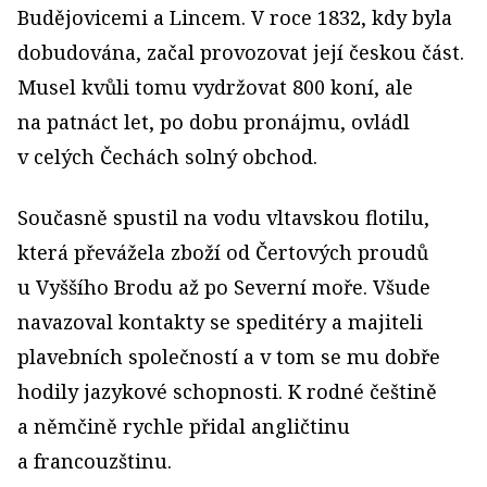
Budějovicemi a Lincem. V roce 1832, kdy byla
dobudována, začal provozovat její českou část.
Musel kvůli tomu vydržovat 800 koní, ale
na patnáct let, po dobu pronájmu, ovládl
v celých Čechách solný obchod.
Současně spustil na vodu vltavskou flotilu,
která převážela zboží od Čertových proudů
u Vyššího Brodu až po Severní moře. Všude
navazoval kontakty se speditéry a majiteli
plavebních společností a v tom se mu dobře
hodily jazykové schopnosti. K rodné češtině
a němčině rychle přidal angličtinu
a francouzštinu.