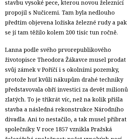
stavbu vysoké pece, kterou novou železnicí
propojil s Nučicemi. Tam byla nedlouho
předtím objevena ložiska železné rudy a pak
se jí tam těžilo kolem 200 tisíc tun ročně.
Lanna podle svého prvorepublikového
životopisce Theodora Žákavce musel prodat
svůj zámek v Poříčí i s okolními pozemky,
protože huť kvůli nákupům drahé techniky
představovala obří investici za devět milionů
zlatých. To je třikrát víc, než na kolik přišla
stavba a následná rekonstrukce Národního
divadla. Ani to nestačilo, a tak musel přibrat
společníky. V roce 1857 vznikla Pražská
železářská společnost: počet vysokých pecí