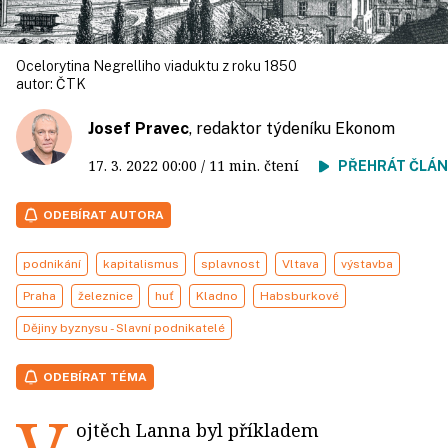
Ocelorytina Negrelliho viaduktu z roku 1850
autor:
ČTK
Josef Pravec
, redaktor týdeníku Ekonom
17. 3. 2022
00:00
/ 11 min. čtení
PŘEHRÁT ČLÁ
ODEBÍRAT AUTORA
podnikání
kapitalismus
splavnost
Vltava
výstavba
Praha
železnice
huť
Kladno
Habsburkové
Dějiny byznysu - Slavní podnikatelé
ODEBÍRAT TÉMA
ojtěch Lanna byl příkladem