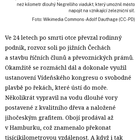
než kilometr dlouhý Negrelliho viadukt, který umožnil město
napojit na vznikající železniční síť.
Foto: Wikimedia Commons - Adolf Dauthage (CC-PD)
Ve 24 letech po smrti otce převzal rodinný
podnik, rozvoz soli po jižních Čechách
a stavbu říčních člunů a převoznických prámů.
Okamžitě se rozmáchl dál a dokonale využil
ustanovení Vídeňského kongresu o svobodné
plavbě po řekách, které ústí do moře.
Několikrát vypravil na vodu dlouhé vory
postavené z kvalitního dřeva a naložené
jihočeským grafitem. Obojí prodával až
v Hamburku, což znamenalo překonat
tisícikilometrovou vzdálenost. A když i tak