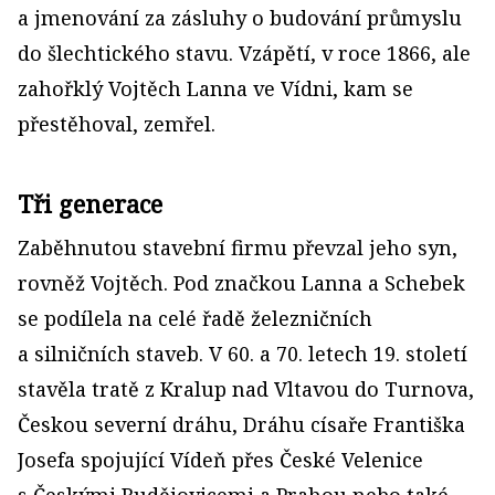
a jmenování za zásluhy o budování průmyslu
do šlechtického stavu. Vzápětí, v roce 1866, ale
zahořklý Vojtěch Lanna ve Vídni, kam se
přestěhoval, zemřel.
Tři generace
Zaběhnutou stavební firmu převzal jeho syn,
rovněž Vojtěch. Pod značkou Lanna a Schebek
se podílela na celé řadě železničních
a silničních staveb. V 60. a 70. letech 19. století
stavěla tratě z Kralup nad Vltavou do Turnova,
Českou severní dráhu, Dráhu císaře Františka
Josefa spojující Vídeň přes České Velenice
s Českými Budějovicemi a Prahou nebo také