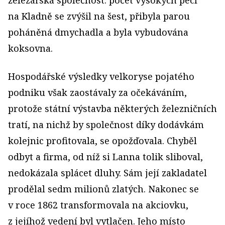
na Kladně se zvýšil na šest, přibyla parou
poháněná dmychadla a byla vybudována
koksovna.
Hospodářské výsledky velkoryse pojatého
podniku však zaostávaly za očekáváním,
protože státní výstavba některých železničních
tratí, na nichž by společnost díky dodávkám
kolejnic profitovala, se opožďovala. Chyběl
odbyt a firma, od níž si Lanna tolik sliboval,
nedokázala splácet dluhy. Sám její zakladatel
prodělal sedm milionů zlatých. Nakonec se
v roce 1862 transformovala na akciovku,
z jejíhož vedení byl vytlačen. Jeho místo