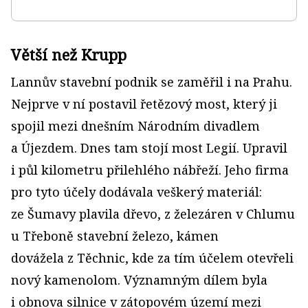
Větší než Krupp
Lannův stavební podnik se zaměřil i na Prahu.
Nejprve v ní postavil řetězový most, který ji
spojil mezi dnešním Národním divadlem
a Újezdem. Dnes tam stojí most Legií. Upravil
i půl kilometru přilehlého nábřeží. Jeho firma
pro tyto účely dodávala veškerý materiál:
ze Šumavy plavila dřevo, z železáren v Chlumu
u Tře­boně stavební železo, kámen
dovážela z Těchnic, kde za tím úče­lem otevřeli
nový kamenolom. Významným dílem byla
i obnova silnice v zátopovém území mezi