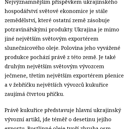
Nejvýznamnějším příspěvkem ukrajinského
hospodářství světové ekonomice je stále
zemědělství, které ostatní země zásobuje
potravinářskými produkty. Ukrajina je mimo
jiné největším světovým exportérem
slunečnicového oleje. Polovina jeho vyvážené
produkce pochází právě z této země. Je také
druhým největším světovým vývozcem
ječmene, třetím největším exportérem pšenice
a v žebříčku největších vývozců kukuřice
zaujímá čtvrtou příčku.
Právě kukuřice představuje hlavní ukrajinský
vývozní artikl, jde téměř o desetinu jejího
exportu. Rostlinné oleje tvoří zhruba osm