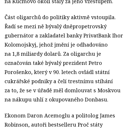
na Kučmovo okolí stály za jeho vzestupem.
Část oligarchů do politiky aktivně vstoupila.
Řadí se mezi ně bývalý dněpropetrovský
gubernátor a zakladatel banky PrivatBank Ihor
Kolomojskyj, jehož jmění je odhadováno
na 1,8 miliardy dolarů. Za oligarchu je
označován také bývalý prezident Petro
Porošenko, který v 90. letech ovládl státní
cukrářské podniky a čelí trestnímu stíhání
za to, že se v úřadě měl domlouvat s Moskvou
na nákupu uhlí z okupovaného Donbasu.
Ekonom Daron Acemoglu a politolog James
Robinson, autoři bestselleru Proč státy