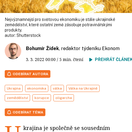
Nejvýznamnější pro světovou ekonomiku je stále ukrajinské
zemědělství, které ostatní země zásobuje potravinářskými
produkty.
autor:
Shutterstock
Bohumír Žídek
, redaktor týdeníku Ekonom
3. 3. 2022
00:00
/ 5 min. čtení
PŘEHRÁT ČLÁNE
ODEBÍRAT AUTORA
Ukrajina
ekonomika
válka
Válka na Ukrajině
zemědělství
korupce
oligarcha
ODEBÍRAT TÉMA
krajina je společně se sousedním