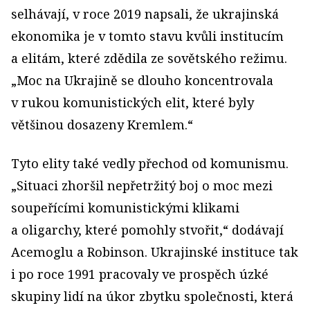
selhávají, v roce 2019 napsali, že ukrajinská
ekonomika je v tomto stavu kvůli institucím
a elitám, které zdědila ze sovětského režimu.
„Moc na Ukrajině se dlouho koncentrovala
v rukou komunistických elit, které byly
většinou dosazeny Kremlem.“
Tyto elity také vedly přechod od komunismu.
„Situaci zhoršil nepřetržitý boj o moc mezi
soupeřícími komunistickými klikami
a oligarchy, které pomohly stvořit,“ dodávají
Acemoglu a Robinson. Ukrajinské instituce tak
i po roce 1991 pracovaly ve prospěch úzké
skupiny lidí na úkor zbytku společnosti, která