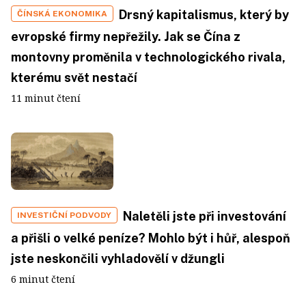
Drsný kapitalismus, který by
ČÍNSKÁ EKONOMIKA
evropské firmy nepřežily. Jak se Čína z
montovny proměnila v technologického rivala,
kterému svět nestačí
11 minut čtení
Naletěli jste při investování
INVESTIČNÍ PODVODY
a přišli o velké peníze? Mohlo být i hůř, alespoň
jste neskončili vyhladovělí v džungli
6 minut čtení