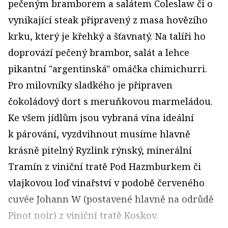
pečeným bramborem a salátem Coleslaw či o
vynikající steak připravený z masa hovězího
krku, který je křehký a šťavnatý. Na talíři ho
doprovází pečený brambor, salát a lehce
pikantní "argentinská" omáčka chimichurri.
Pro milovníky sladkého je připraven
čokoládový dort s meruňkovou marmeládou.
Ke všem jídlům jsou vybraná vína ideální
k párování, vyzdvihnout musíme hlavně
krásně pitelný Ryzlink rýnský, minerální
Tramín z viniční tratě Pod Hazmburkem či
vlajkovou loď vinařství v podobě červeného
cuvée Johann W (postavené hlavně na odrůdě
Pinot noir) z viniční tratě Koskov.