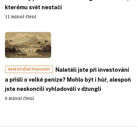
kterému svět nestačí
11 minut čtení
Naletěli jste při investování
INVESTIČNÍ PODVODY
a přišli o velké peníze? Mohlo být i hůř, alespoň
jste neskončili vyhladovělí v džungli
6 minut čtení