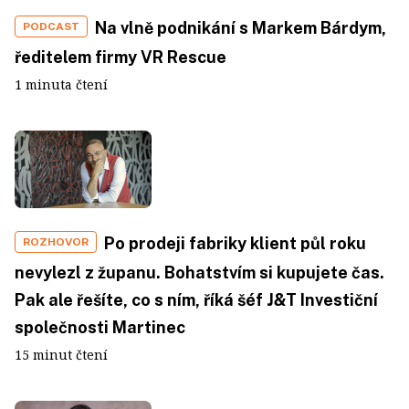
Na vlně podnikání s Markem Bárdym,
PODCAST
ředitelem firmy VR Rescue
1 minuta čtení
Po prodeji fabriky klient půl roku
ROZHOVOR
nevylezl z županu. Bohatstvím si kupujete čas.
Pak ale řešíte, co s ním, říká šéf J&T Investiční
společnosti Martinec
15 minut čtení