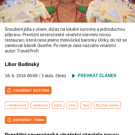
Snoubení jídla s vínem, důraz na lokální suroviny a jednoduchou
přípravu. Prestižní severočeské vinařství otevřelo novou
restauraci, která nese jméno třebívlické baronky Ulriky, do níž se
zamiloval básník Goethe. Po něm je zase nazváno vinařství.
autor:
TravelProfi
Libor Budinský
16. 6. 2016
00:00
/ 5 min. čtení
PŘEHRÁT ČLÁNEK
ODEBÍRAT AUTORA
restaurace
vinařství
jídlo
víno
tipy
Byznys menu
ODEBÍRAT TÉMA
Prestižní severočeské vinařství otevřelo novou