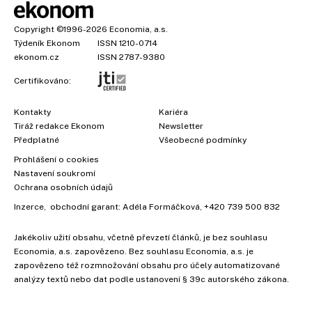
Copyright
©1996-2026
Economia, a.s.
Týdeník Ekonom
ISSN 1210-0714
ekonom.cz
ISSN 2787-9380
Certifikováno:
Kontakty
Kariéra
Tiráž redakce Ekonom
Newsletter
×
Předplatné
Všeobecné podmínky
Prohlášení o cookies
Nastavení soukromí
Ochrana osobních údajů
Inzerce
, obchodní garant:
Adéla Formáčková
,
+420 739 500 832
Jakékoliv užití obsahu, včetně převzetí článků, je bez souhlasu
Economia, a.s. zapovězeno. Bez souhlasu Economia, a.s. je
zapovězeno též rozmnožování obsahu pro účely automatizované
analýzy textů nebo dat podle ustanovení § 39c autorského zákona.