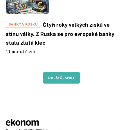
Čtyři roky velkých zisků ve
BANKY V RUSKU
stínu války. Z Ruska se pro evropské banky
stala zlatá klec
11 minut čtení
DALŠÍ ČLÁNKY