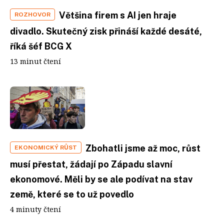
Většina firem s AI jen hraje
ROZHOVOR
divadlo. Skutečný zisk přináší každé desáté,
říká šéf BCG X
13 minut čtení
Zbohatli jsme až moc, růst
EKONOMICKÝ RŮST
musí přestat, žádají po Západu slavní
ekonomové. Měli by se ale podívat na stav
země, které se to už povedlo
4 minuty čtení