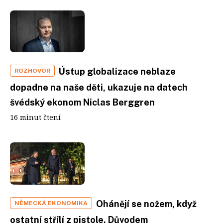
Ústup globalizace neblaze
ROZHOVOR
dopadne na naše děti, ukazuje na datech
švédský ekonom Niclas Berggren
16 minut čtení
Ohánějí se nožem, když
NĚMECKÁ EKONOMIKA
ostatní střílí z pistole. Důvodem