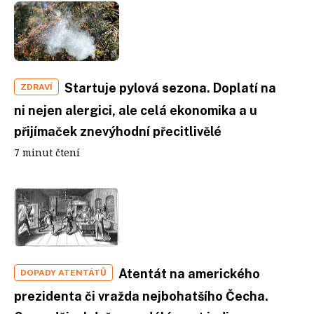
Startuje pylová sezona. Doplatí na
ZDRAVÍ
ni nejen alergici, ale celá ekonomika a u
přijímaček znevýhodní přecitlivělé
7 minut čtení
Atentát na amerického
DOPADY ATENTÁTŮ
prezidenta či vražda nejbohatšího Čecha.