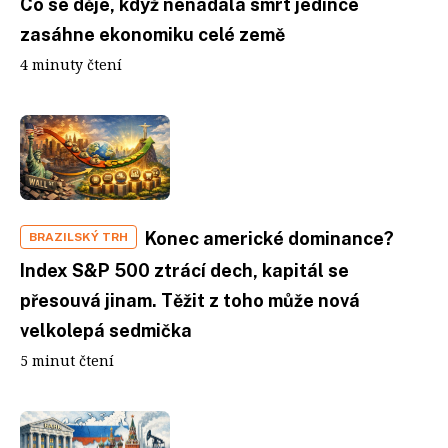
Co se děje, když nenadálá smrt jedince
zasáhne ekonomiku celé země
4 minuty čtení
Konec americké dominance?
BRAZILSKÝ TRH
Index S&P 500 ztrácí dech, kapitál se
přesouvá jinam. Těžit z toho může nová
velkolepá sedmička
5 minut čtení