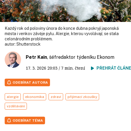
Každý rok od poloviny února do konce dubna pokryjí japonská
města i venkov závěje pylu. Alergie, kterou vyvolávají, se stala
celonárodním problémem.
autor:
Shutterstock
Petr Kain
, šéfredaktor týdeníku Ekonom
17. 3. 2026
20:03
/ 7 min. čtení
PŘEHRÁT ČLÁN
ODEBÍRAT AUTORA
alergie
ekonomika
zdraví
přijímací zkoušky
vzdělávání
ODEBÍRAT TÉMA