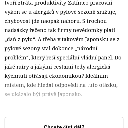
tvoří ztráta produktivity. Zatímco pracovní
výkon se u alergiků v pylové sezoně snižuje,
chybovost jde naopak nahoru. S trochou
nadsázky řečeno tak firmy nevědomky platí
„daň z pylu“. A třeba v takovém Japonsku se z
pylové sezony stal dokonce „národní
problém“, který řeší speciální vládní panel. Do
jaké míry a jakými cestami tedy alergická
kýchnutí otřásají ekonomikou? Ideálním
místem, kde hledat odpovědi na tuto otázku,
se ukázalo být právě Japonsko.
Chcete číst dál?