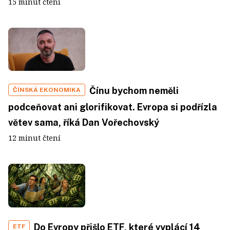
15 minut čtení
Čínu bychom neměli
ČÍNSKÁ EKONOMIKA
podceňovat ani glorifikovat. Evropa si podřízla
větev sama, říká Dan Vořechovský
12 minut čtení
Do Evropy přišlo ETF, které vyplácí 14
ETF