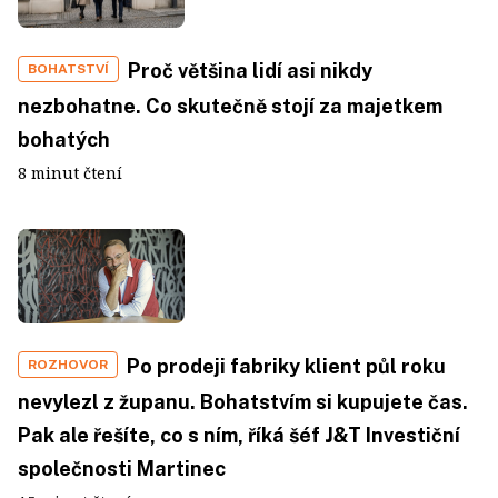
Proč většina lidí asi nikdy
BOHATSTVÍ
nezbohatne. Co skutečně stojí za majetkem
bohatých
8 minut čtení
Po prodeji fabriky klient půl roku
ROZHOVOR
nevylezl z županu. Bohatstvím si kupujete čas.
Pak ale řešíte, co s ním, říká šéf J&T Investiční
společnosti Martinec