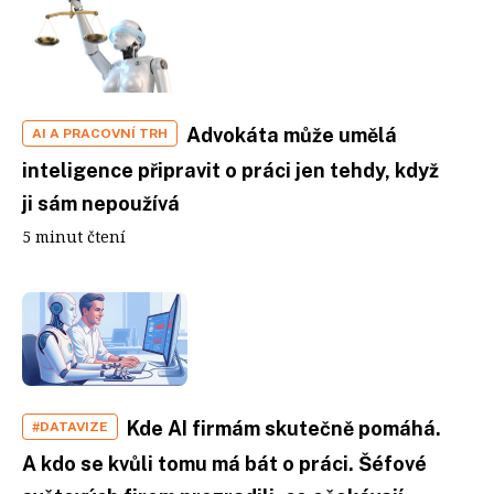
Advokáta může umělá
AI A PRACOVNÍ TRH
inteligence připravit o práci jen tehdy, když
ji sám nepoužívá
5 minut čtení
Kde AI firmám skutečně pomáhá.
#DATAVIZE
A kdo se kvůli tomu má bát o práci. Šéfové