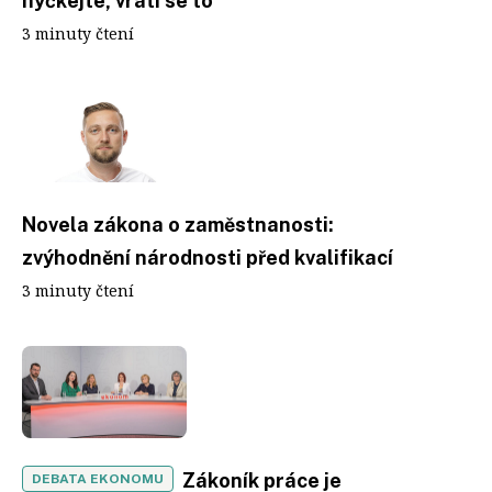
hýčkejte, vrátí se to
3 minuty čtení
Novela zákona o zaměstnanosti:
zvýhodnění národnosti před kvalifikací
3 minuty čtení
Zákoník práce je
DEBATA EKONOMU