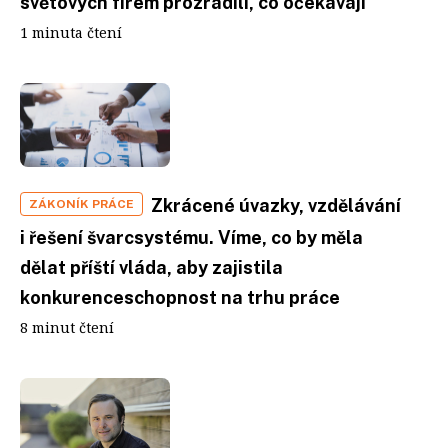
světových firem prozradili, co očekávají
1 minuta čtení
Zkrácené úvazky, vzdělávání
ZÁKONÍK PRÁCE
i řešení švarcsystému. Víme, co by měla
dělat příští vláda, aby zajistila
konkurenceschopnost na trhu práce
8 minut čtení