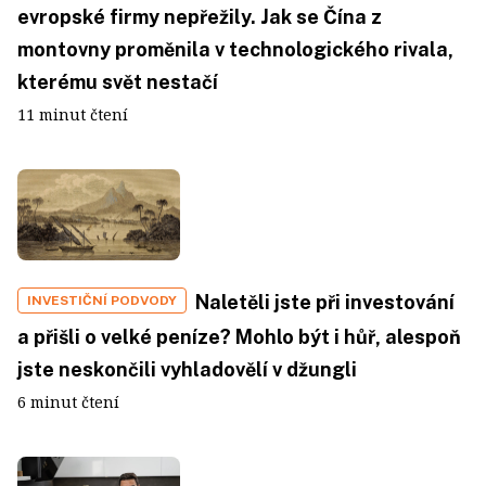
evropské firmy nepřežily. Jak se Čína z
montovny proměnila v technologického rivala,
kterému svět nestačí
11 minut čtení
Naletěli jste při investování
INVESTIČNÍ PODVODY
a přišli o velké peníze? Mohlo být i hůř, alespoň
jste neskončili vyhladovělí v džungli
6 minut čtení