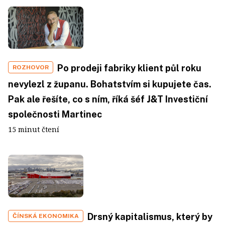
Po prodeji fabriky klient půl roku
ROZHOVOR
nevylezl z županu. Bohatstvím si kupujete čas.
Pak ale řešíte, co s ním, říká šéf J&T Investiční
společnosti Martinec
15 minut čtení
Drsný kapitalismus, který by
ČÍNSKÁ EKONOMIKA