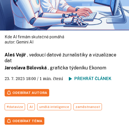
Kde AI firmám skutečně pomáhá
autor:
Gemini AI
Aleš Vojíř
, vedoucí datové žurnalistiky a vizualizace
dat
Jaroslava Bělovská
, grafička týdeníku Ekonom
23. 7. 2025
18:00
/ 1 min. čtení
PŘEHRÁT ČLÁNEK
ODEBÍRAT AUTORA
#datavize
AI
umělá inteligence
zaměstnanost
ODEBÍRAT TÉMA