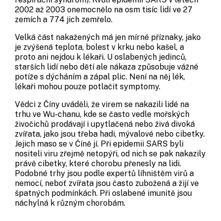
2002 až 2003 onemocnělo na osm tisíc lidí ve 27
zemích a 774 jich zemřelo.
Velká část nakažených má jen mírné příznaky, jako
je zvýšená teplota, bolest v krku nebo kašel, a
proto ani nejdou k lékaři. U oslabených jedinců,
starších lidí nebo dětí ale nákaza způsobuje vážné
potíže s dýcháním a zápal plic. Není na něj lék,
lékaři mohou pouze potlačit symptomy.
Vědci z Číny uváděli, že virem se nakazili lidé na
trhu ve Wu-chanu, kde se často vedle mořských
živočichů prodávají i upytlačená nebo živá divoká
zvířata, jako jsou třeba hadi, mývalové nebo cibetky.
Jejich maso se v Číně jí. Při epidemii SARS byli
nositeli viru zřejmě netopýři, od nich se pak nakazily
právě cibetky, které chorobu přenesly na lidi.
Podobné trhy jsou podle expertů líhništěm virů a
nemocí, neboť zvířata jsou často zubožená a žijí ve
špatných podmínkách. Při oslabené imunitě jsou
náchylná k různým chorobám.