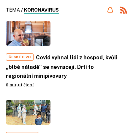
TÉMA
/
KORONAVIRUS
Covid vyhnal lidi z hospod, kvůli
ČESKÉ PIVO
„blbé náladě“ se nevracejí. Drtí to
regionální minipivovary
8 minut čtení