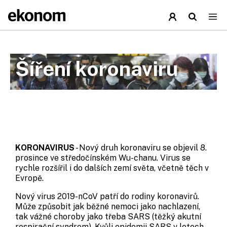
Šíření koronaviru
KORONAVIRUS
- Nový druh koronaviru se objevil 8.
prosince ve středočínském Wu-chanu. Virus se
rychle rozšířil i do dalších zemí světa, včetně těch v
Evropě.
Nový virus 2019-nCoV patří do rodiny koronavirů.
Může způsobit jak běžné nemoci jako nachlazení,
tak vážné choroby jako třeba SARS (těžký akutní
respirační syndrom). Kvůli epidemii SARS v letech