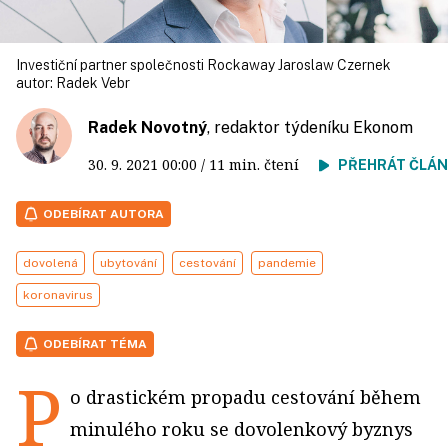
Investiční partner společnosti Rockaway Jaroslaw Czernek
autor:
Radek Vebr
Radek Novotný
, redaktor týdeníku Ekonom
30. 9. 2021
00:00
/ 11 min. čtení
PŘEHRÁT ČLÁ
ODEBÍRAT AUTORA
dovolená
ubytování
cestování
pandemie
koronavirus
ODEBÍRAT TÉMA
P
o drastickém propadu cestování během
minulého roku se dovolenkový byznys