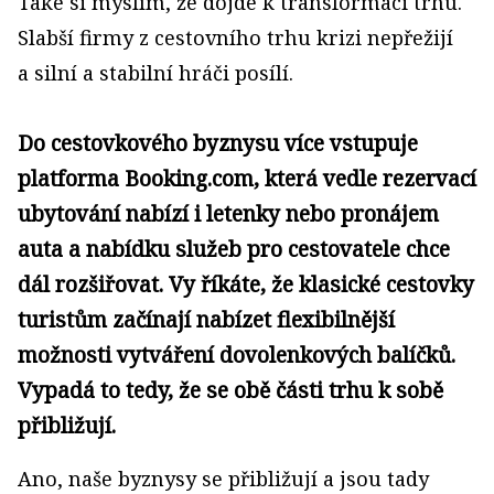
Také si myslím, že dojde k transformaci trhu.
Slabší firmy z cestovního trhu krizi nepřežijí
a silní a stabilní hráči posílí.
Do cestovkového byznysu více vstupuje
platforma Booking.com, která vedle rezervací
ubytování nabízí i letenky nebo pronájem
auta a nabídku služeb pro cestovatele chce
dál rozšiřovat. Vy říkáte, že klasické cestovky
turistům začínají nabízet flexibilnější
možnosti vytváření dovolenkových balíčků.
Vypadá to tedy, že se obě části trhu k sobě
přibližují.
Ano, naše byznysy se přibližují a jsou tady