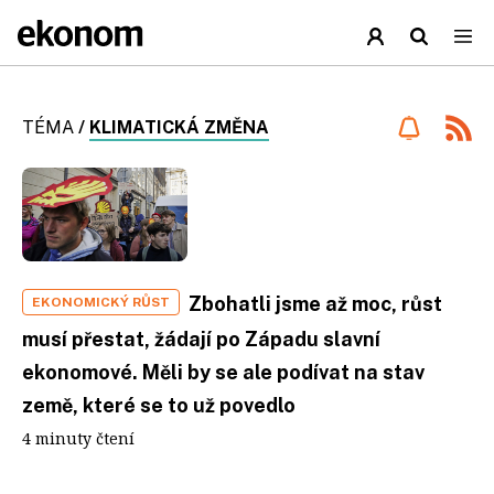
TÉMA
/
KLIMATICKÁ ZMĚNA
Zbohatli jsme až moc, růst
EKONOMICKÝ RŮST
musí přestat, žádají po Západu slavní
ekonomové. Měli by se ale podívat na stav
země, které se to už povedlo
4 minuty čtení