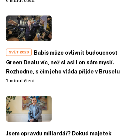
6 minut čtení
Babiš může ovlivnit budoucnost
SVĚT 2026
Green Dealu víc, než si asi i on sám myslí.
Rozhodne, s čím jeho vláda přijde v Bruselu
7 minut čtení
Jsem opravdu miliardář? Dokud majetek