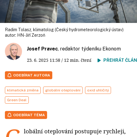
Radim Tolasz, klimatolog (Český hydrometeorologický ústav)
autor:
HN - Jiří Zerzoň
Josef Pravec
, redaktor týdeníku Ekonom
23. 6. 2025
11:58
/ 12 min. čtení
PŘEHRÁT ČLÁ
ODEBÍRAT AUTORA
klimatická změna
globální oteplování
oxid uhličitý
Green Deal
ODEBÍRAT TÉMA
lobální oteplování postupuje rychleji,