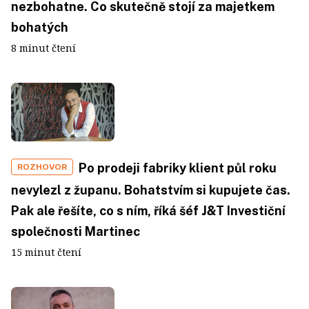
nezbohatne. Co skutečně stojí za majetkem
bohatých
8 minut čtení
Po prodeji fabriky klient půl roku
ROZHOVOR
nevylezl z županu. Bohatstvím si kupujete čas.
Pak ale řešíte, co s ním, říká šéf J&T Investiční
společnosti Martinec
15 minut čtení