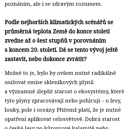
poznáním, ale i se zdravým rozumem.
Podle nejhorších klimatických scénářů se
průměrná teplota Země do konce století
zvedne až o šest stupňů v porovnáním
s koncem 20. století. Dá se tento vývoj ještě
zastavit, nebo dokonce zvrátit?
Možné to je, bylo by ovšem nutné radikálně
snižovat emise skleníkových plynů
a významně zlepšit starost o ekosystémy, které
tyto plyny zpracovávají nebo pohlcují – o lesy,
louky, pole i oceány. Přičemž platí, že je nutné
opatření aplikovat celosvětově. Dobrá starost
o české lesy po kůrovcové kalamitě nebo