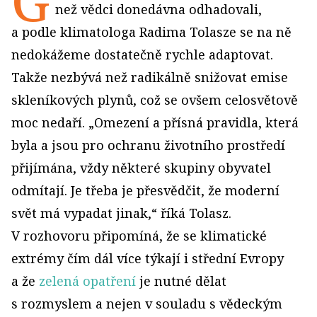
G
než vědci donedávna odhadovali,
a podle klimatologa Radima Tolasze se na ně
nedokážeme dostatečně rychle adaptovat.
Takže nezbývá než radikálně snižovat emise
skleníkových plynů, což se ovšem celosvětově
moc nedaří. „Omezení a přísná pravidla, která
byla a jsou pro ochranu životního prostředí
přijímána, vždy některé skupiny obyvatel
odmítají. Je třeba je přesvědčit, že moderní
svět má vypadat jinak,“ říká Tolasz.
V rozhovoru připomíná, že se klimatické
extrémy čím dál více týkají i střední Evropy
a že
zelená opatření
je nutné dělat
s rozmyslem a nejen v souladu s vědeckým