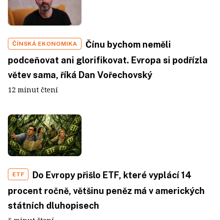
Čínu bychom neměli
ČÍNSKÁ EKONOMIKA
podceňovat ani glorifikovat. Evropa si podřízla
větev sama, říká Dan Vořechovský
12 minut čtení
Do Evropy přišlo ETF, které vyplácí 14
ETF
procent ročně, většinu peněz má v amerických
státních dluhopisech