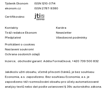
Týdeník Ekonom
ISSN 1210-0714
ekonom.cz
ISSN 2787-9380
Certifikováno:
Kontakty
Kariéra
Tiráž redakce Ekonom
Newsletter
Předplatné
Všeobecné podmínky
Prohlášení o cookies
Nastavení soukromí
Ochrana osobních údajů
Inzerce
, obchodní garant:
Adéla Formáčková
,
+420 739 500 832
Jakékoliv užití obsahu, včetně převzetí článků, je bez souhlasu
Economia, a.s. zapovězeno. Bez souhlasu Economia, a.s. je
zapovězeno též rozmnožování obsahu pro účely automatizované
analýzy textů nebo dat podle ustanovení § 39c autorského zákona.