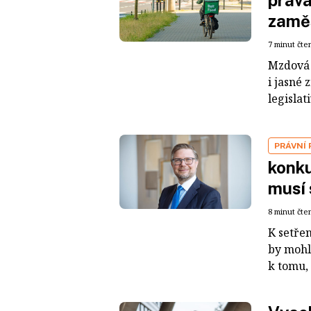
práva
zamě
7 minut čte
Mzdová 
i jasné 
legislat
PRÁVNÍ
konku
musí 
8 minut čte
K setře
by mohl
k tomu,