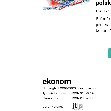
pols
1 minuta čt
Průměrn
překvapi
korun. 
Copyright
©1996-2026
Economia, a.s.
Týdeník Ekonom
ISSN 1210-0714
ekonom.cz
ISSN 2787-9380
Certifikováno: