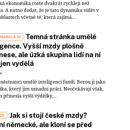
á ekonomika roste dvakrát rychleji než
. A nutno dodat, že je tato dynamika vidět v
lastech včetně té, která zajímá...
Temná stránka umělé
NANCI A AI
igence. Vyšší mzdy plošně
nese, ale úzká skupina lidí na ní
 jen vydělá
ní
městnanci umělé inteligenci fandí. Berou ji jako
ka, který jim usnadní práci. Neočekávají však,
m přinesla vyšší výdělky,...
Jak si stojí české mzdy?
IZE
í německé, ale kloní se před