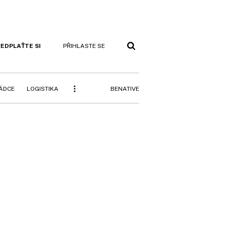
EDPLAŤTE SI
PŘIHLASTE SE
BENATIVE
RÁDCE
LOGISTIKA