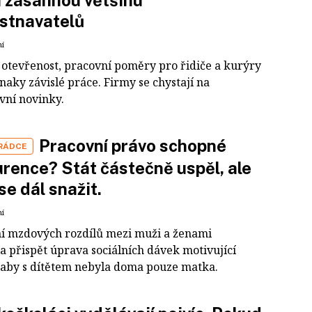
 zasáhnou většinu
stnavatelů
ní
otevřenost, pracovní poměry pro řidiče a kurýry
znaky závislé práce. Firmy se chystají na
ivní novinky.
Pracovní právo schopné
 RÁDCE
rence? Stát částečně uspěl, ale
se dál snažit.
ní
ní mzdových rozdílů mezi muži a ženami
a přispět úprava sociálních dávek motivující
 aby s dítětem nebyla doma pouze matka.