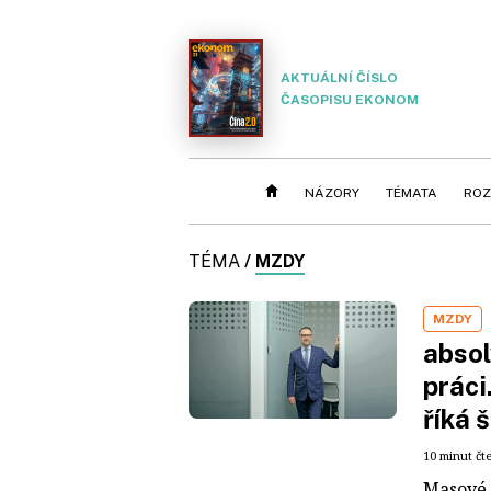
AKTUÁLNÍ ČÍSLO
ČASOPISU EKONOM
NÁZORY
TÉMATA
ROZ
TÉMA
/
MZDY
MZDY
absol
práci.
říká 
10 minut čt
Masové 