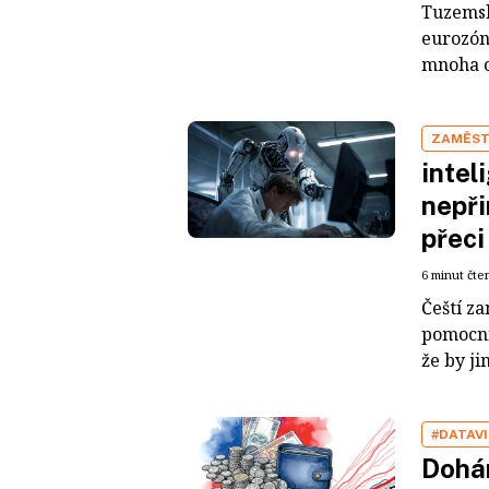
Tuzemsk
eurozóna
mnoha ob
ZAMĚST
intel
nepři
přeci
6 minut čte
Čeští za
pomocní
že by ji
#DATAV
Dohán