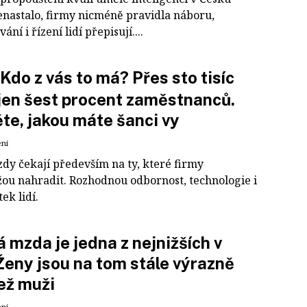
enastalo, firmy nicméně pravidla náboru,
ní i řízení lidí přepisují....
Kdo z vás to má? Přes sto tisíc
jen šest procent zaměstnanců.
ěte, jakou máte šanci vy
ení
zdy čekají především na ty, které firmy
ou nahradit. Rozhodnou odbornost, technologie i
ek lidí.
 mzda je jedna z nejnižších v
 Ženy jsou na tom stále výrazně
ež muži
ení