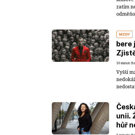
zatím n
odměňová
MZDY
bere 
Zjist
10 minut čt
Vyšší m
nedokáž
nedostat
Česká
unii.
hůř n
3 minuty čt