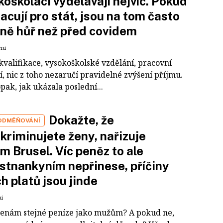
oškoláci vydělávají nejvíc. Pokud
racují pro stát, jsou na tom často
ně hůř než před covidem
ení
kvalifikace, vysokoškolské vzdělání, pracovní
, nic z toho nezaručí pravidelné zvýšení příjmu.
pak, jak ukázala poslední...
Dokažte, že
ODMĚŇOVÁNÍ
kriminujete ženy, nařizuje
m Brusel. Víc peněz to ale
tnankyním nepřinese, příčiny
ch platů jsou jinde
ní
 ženám stejné peníze jako mužům? A pokud ne,