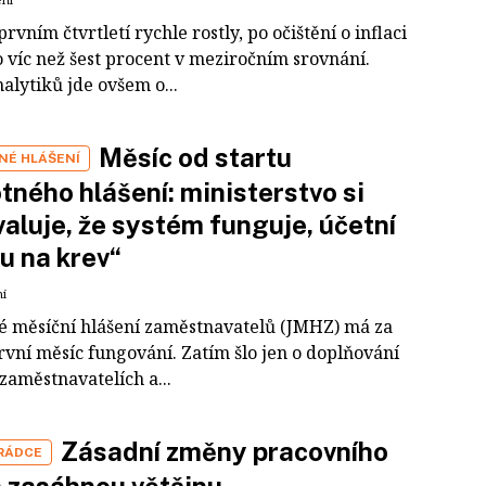
rvním čtvrtletí rychle rostly, po očištění o inflaci
o víc než šest procent v meziročním srovnání.
alytiků jde ovšem o...
Měsíc od startu
NÉ HLÁŠENÍ
tného hlášení: ministerstvo si
aluje, že systém funguje, účetní
u na krev“
ní
é měsíční hlášení zaměstnavatelů (JMHZ) má za
rvní měsíc fungování. Zatím šlo jen o doplňování
zaměstnavatelích a...
Zásadní změny pracovního
 RÁDCE