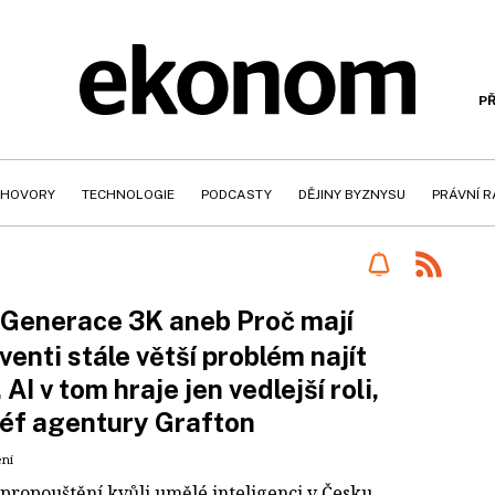
PŘ
HOVORY
TECHNOLOGIE
PODCASTY
DĚJINY BYZNYSU
PRÁVNÍ 
Generace 3K aneb Proč mají
venti stále větší problém najít
 AI v tom hraje jen vedlejší roli,
šéf agentury Grafton
ení
propouštění kvůli umělé inteligenci v Česku