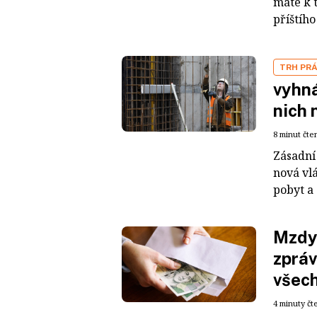
máte k 
příštího
TRH PR
vyhná
nich 
8 minut čte
Zásadní 
nová vl
pobyt a 
Mzdy 
zpráv
všech
4 minuty čt