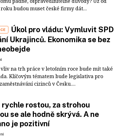
tomu pádné, ospravedlnitelné důvody? Už od
 roku budou muset české firmy dát...
Úkol pro vládu: Vymluvit SPD
ÁCE
ní Ukrajinců. Ekonomika se bez
neobejde
ní
vliv na trh práce v letošním roce bude mít také
áda. Klíčovým tématem bude legislativa pro
zaměstnávání cizinců v Česku....
rychle rostou, za strohou
ou se ale hodně skrývá. A ne
no je pozitivní
ení