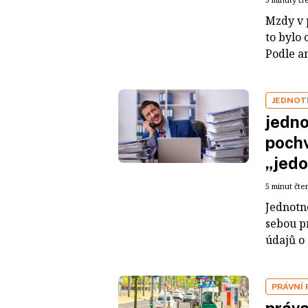
Mzdy v p
to bylo 
Podle an
JEDNOT
jedno
pochv
„jedo
5 minut čte
Jednotn
sebou p
údajů o 
PRÁVNÍ