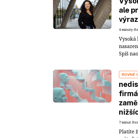
Vysok
ale p
výraz
4 minuty čt
Vysoká 
nasazení
Spíš nao
ROVNÉ 
nedis
firmá
zaměs
nižší
7 minut čte
Platíte