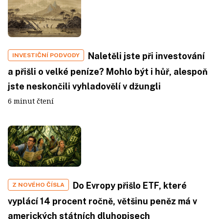
Naletěli jste při investování
INVESTIČNÍ PODVODY
a přišli o velké peníze? Mohlo být i hůř, alespoň
jste neskončili vyhladovělí v džungli
6 minut čtení
Do Evropy přišlo ETF, které
Z NOVÉHO ČÍSLA
vyplácí 14 procent ročně, většinu peněz má v
amerických státních dluhopisech