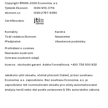
Copyright
©1996-2026
Economia, a.s.
Týdeník Ekonom
ISSN 1210-0714
ekonom.cz
ISSN 2787-9380
Certifikováno:
Kontakty
Kariéra
Tiráž redakce Ekonom
Newsletter
Předplatné
Všeobecné podmínky
Prohlášení o cookies
Nastavení soukromí
Ochrana osobních údajů
Inzerce
, obchodní garant:
Adéla Formáčková
,
+420 739 500 832
Jakékoliv užití obsahu, včetně převzetí článků, je bez souhlasu
Economia, a.s. zapovězeno. Bez souhlasu Economia, a.s. je
zapovězeno též rozmnožování obsahu pro účely automatizované
analýzy textů nebo dat podle ustanovení § 39c autorského zákona.