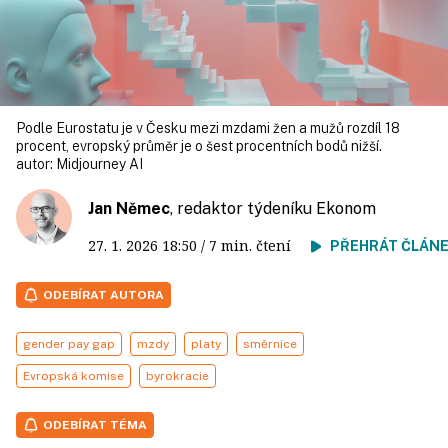
Podle Eurostatu je v Česku mezi mzdami žen a mužů rozdíl 18
procent, evropský průměr je o šest procentních bodů nižší.
autor:
Midjourney AI
Jan Němec
, redaktor týdeníku Ekonom
27. 1. 2026
18:50
/ 7 min. čtení
PŘEHRÁT ČLÁN
ODEBÍRAT AUTORA
gender pay gap
mzdy
platy
směrnice
Evropská komise
byrokracie
ODEBÍRAT TÉMA