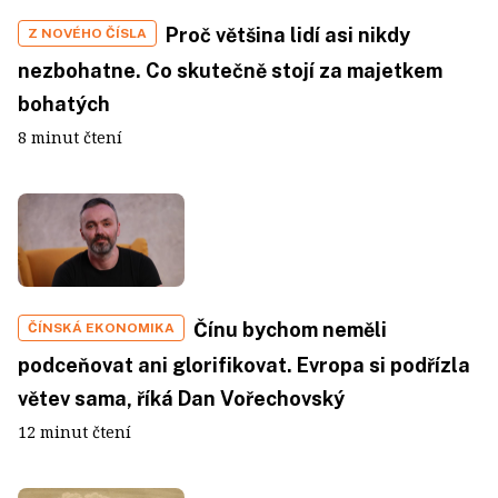
Proč většina lidí asi nikdy
Z NOVÉHO ČÍSLA
nezbohatne. Co skutečně stojí za majetkem
bohatých
8 minut čtení
Čínu bychom neměli
ČÍNSKÁ EKONOMIKA
podceňovat ani glorifikovat. Evropa si podřízla
větev sama, říká Dan Vořechovský
12 minut čtení