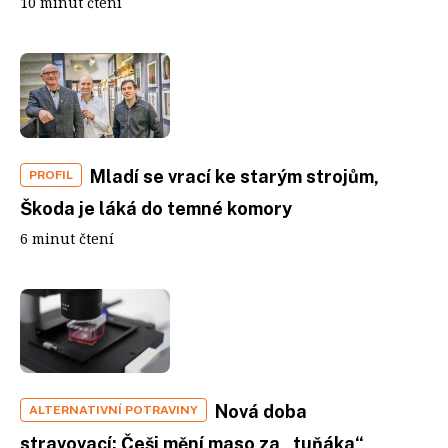
10 minut čtení
Mladí se vrací ke starým strojům,
PROFIL
Škoda je láká do temné komory
6 minut čtení
Nová doba
ALTERNATIVNÍ POTRAVINY
stravovací: Češi mění maso za „tuňáka“