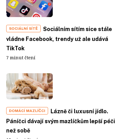
Sociálním sítím sice stále
SOCIÁLNÍ SÍTĚ
vládne Facebook, trendy už ale udává
TikTok
7 minut čtení
Lázně či luxusní jídlo.
DOMÁCÍ MAZLÍČCI
Páníčci dávají svým mazlíčkům lepší péči
než sobě