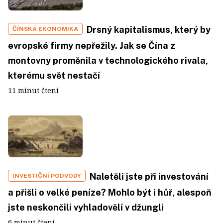
Drsný kapitalismus, který by
ČÍNSKÁ EKONOMIKA
evropské firmy nepřežily. Jak se Čína z
montovny proměnila v technologického rivala,
kterému svět nestačí
11 minut čtení
Naletěli jste při investování
INVESTIČNÍ PODVODY
a přišli o velké peníze? Mohlo být i hůř, alespoň
jste neskončili vyhladovělí v džungli
6 minut čtení