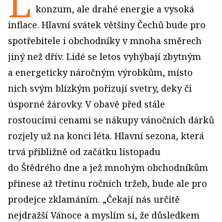
L
konzum, ale drahé energie a vysoká
inflace. Hlavní svátek většiny Čechů bude pro
spotřebitele i obchodníky v mnoha směrech
jiný než dřív. Lidé se letos vyhýbají zbytným
a energeticky náročným výrobkům, místo
nich svým blízkým pořizují svetry, deky či
úsporné žárovky. V obavě před stále
rostoucími cenami se nákupy vánočních dárků
rozjely už na konci léta. Hlavní sezona, která
trvá přibližně od začátku listopadu
do Štědrého dne a jež mnohým obchodníkům
přinese až třetinu ročních tržeb, bude ale pro
prodejce zklamáním. „Čekají nás určitě
nejdražší Vánoce a myslím si, že důsledkem