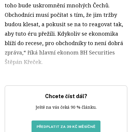
toho bude uskromnění mnohých Čechů.
Obchod­níci musí počítat s tím, že jim tržby
budou klesat, a pokusit se na to reagovat tak,
aby tuto éru přežili. Kdykoliv se ekonomika
blíží do recese, pro obchodníky to není dobrá
zpráva,“ říká hlavní ekonom BH Securities
Štěpán Křeček.
Chcete číst dál?
Ještě na vás čeká 90 % článku.
PŘEDPLATIT ZA 39 KČ MĚSÍČNĚ