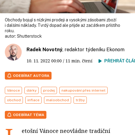
Obchody bojují s nízkými prodeji a vysokými zásobami zboží
i dalšími náklady. Tvrdý dopad ale přijde až začátkem příštího
roku.
autor:
Shutterstock
Radek Novotný
, redaktor týdeníku Ekonom
10. 11. 2022
00:00
/ 11 min. čtení
PŘEHRÁT ČLÁ
ODEBÍRAT AUTORA
Vánoce
dárky
prodej
nakupování přes internet
obchod
inflace
maloobchod
tržby
ODEBÍRAT TÉMA
etošní Vánoce neovládne tradiční