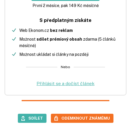
První 2 měsíce, pak 149 Kč měsíčně
S předplatným získáte
Web Ekonom.cz
bez reklam
Možnost
sdílet prémiový obsah
zdarma (5 článků
měsíčně)
Možnost ukládat si články na později
Nebo
Přihlásit se a dočíst článek
SDÍLET
ODEMKNOUT ZNÁMÉMU