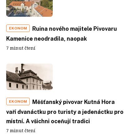
Ruina nového majitele Pivovaru
EKONOM
Kamenice neodradila, naopak
7 minut čtení
Měšťanský pivovar Kutná Hora
EKONOM
vaří dvanáctku pro turisty a jedenáctku pro
místní. A všichni oceňují tradici
7 minut čtení