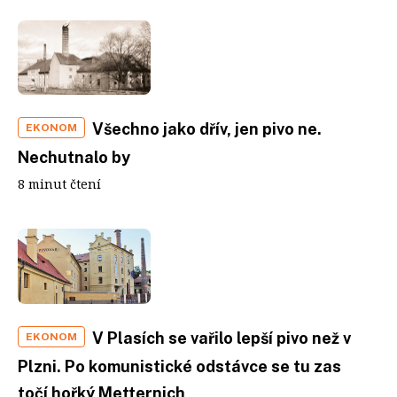
Všechno jako dřív, jen pivo ne.
EKONOM
Nechutnalo by
8 minut čtení
V Plasích se vařilo lepší pivo než v
EKONOM
Plzni. Po komunistické odstávce se tu zas
točí hořký Metternich