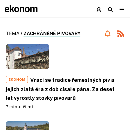
TÉMA
/
ZACHRÁNĚNÉ PIVOVARY
Vrací se tradice řemeslných piv a
EKONOM
jejich zlatá éra z dob císaře pána. Za deset
let vyrostly stovky pivovarů
7 minut čtení