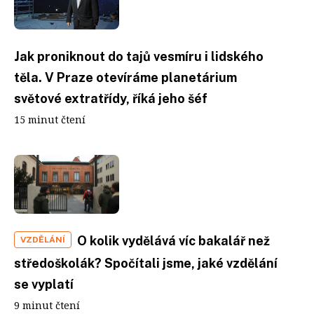
Jak proniknout do tajů vesmíru i lidského
těla. V Praze otevíráme planetárium
světové extratřídy, říká jeho šéf
15 minut čtení
O kolik vydělává víc bakalář než
VZDĚLÁNÍ
středoškolák? Spočítali jsme, jaké vzdělání
se vyplatí
9 minut čtení