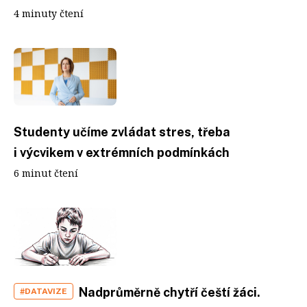
4 minuty čtení
Studenty učíme zvládat stres, třeba
i výcvikem v extrémních podmínkách
6 minut čtení
Nadprůměrně chytří čeští žáci.
#DATAVIZE