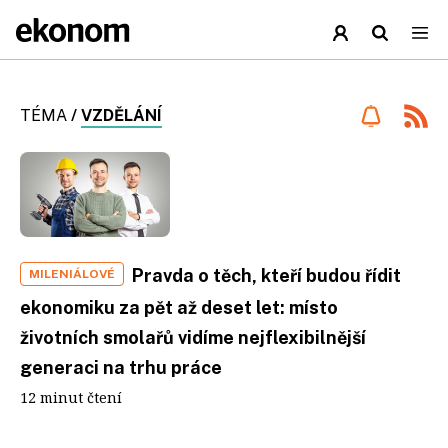
TÉMA
/
VZDĚLÁNÍ
Pravda o těch, kteří budou řídit
MILENIÁLOVÉ
ekonomiku za pět až deset let: místo
životních smolařů vidíme nejflexibilnější
generaci na trhu práce
12 minut čtení