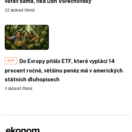
větev sama, říká Dan Vořechovský
12 minut čtení
Do Evropy přišlo ETF, které vyplácí 14
ETF
procent ročně, většinu peněz má v amerických
státních dluhopisech
5 minut čtení