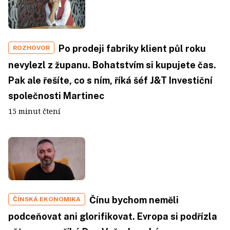
Po prodeji fabriky klient půl roku
ROZHOVOR
nevylezl z županu. Bohatstvím si kupujete čas.
Pak ale řešíte, co s ním, říká šéf J&T Investiční
společnosti Martinec
15 minut čtení
Čínu bychom neměli
ČÍNSKÁ EKONOMIKA
podceňovat ani glorifikovat. Evropa si podřízla