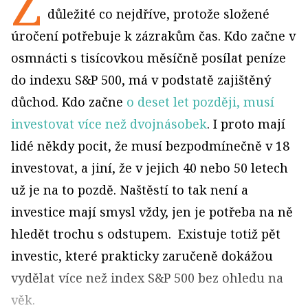
Z
důležité co nejdříve, protože složené
úročení potřebuje k zázrakům čas. Kdo začne v
osmnácti s tisícovkou měsíčně posílat peníze
do indexu S&P 500, má v podstatě zajištěný
důchod. Kdo začne
o deset let později, musí
investovat více než dvojnásobek
. I proto mají
lidé někdy pocit, že musí bezpodmínečně v 18
investovat, a jiní, že v jejich 40 nebo 50 letech
už je na to pozdě. Naštěstí to tak není a
investice mají smysl vždy, jen je potřeba na ně
hledět trochu s odstupem. Existuje totiž pět
investic, které prakticky zaručeně dokážou
vydělat více než index S&P 500 bez ohledu na
věk.