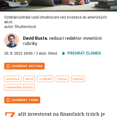
Vzdělání přináší vyšší zhodnocení než investice do amerických
akcií.
autor:
Shutterstock
David Busta
, vedoucí redaktor investiční
rubriky
20. 8. 2025
18:00
/ 5 min. čtení
PŘEHRÁT ČLÁNEK
ODEBÍRAT AUTORA
investice
akcie
vzdělání
zdraví
peníze
newsletter Peníze
ODEBÍRAT TÉMA
ačít investovat na finančních trzích je